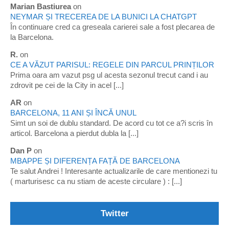
Marian Bastiurea
on
NEYMAR ȘI TRECEREA DE LA BUNICI LA CHATGPT
În continuare cred ca greseala carierei sale a fost plecarea de
la Barcelona.
R.
on
CE A VĂZUT PARISUL: REGELE DIN PARCUL PRINȚILOR
Prima oara am vazut psg ul acesta sezonul trecut cand i au
zdrovit pe cei de la City in acel [...]
AR
on
BARCELONA, 11 ANI ȘI ÎNCĂ UNUL
Simt un soi de dublu standard. De acord cu tot ce a?i scris în
articol. Barcelona a pierdut dubla la [...]
Dan P
on
MBAPPE ȘI DIFERENȚA FAȚĂ DE BARCELONA
Te salut Andrei ! Interesante actualizarile de care mentionezi tu
( marturisesc ca nu stiam de aceste circulare ) : [...]
Twitter