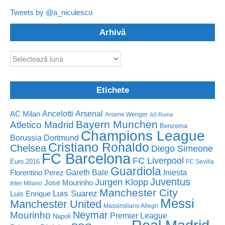
Tweets by @a_niculescu
Arhivă
Arhivă
Etichete
Ancelotti
Arsenal
AC Milan
Arsene Wenger
AS Roma
Bayern Munchen
Atletico Madrid
Benzema
Champions League
Borussia Dortmund
Cristiano Ronaldo
Chelsea
Diego Simeone
FC Barcelona
FC Liverpool
Euro 2016
FC Sevilla
Guardiola
Florentino Perez
Gareth Bale
Iniesta
Juventus
Jurgen Klopp
Jose Mourinho
Inter Milano
Manchester City
Luis Suarez
Luis Enrique
Messi
Manchester United
Massimiliano Allegri
Neymar
Mourinho
Premier League
Napoli