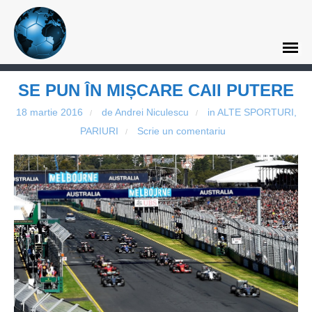
SE PUN ÎN MIȘCARE CAII PUTERE
18 martie 2016
de Andrei Niculescu
in
ALTE SPORTURI
,
/
/
PARIURI
Scrie un comentariu
/