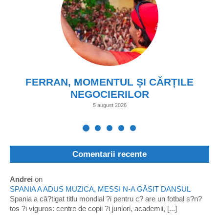
FERRAN, MOMENTUL ȘI CĂRȚILE
NEGOCIERILOR
5 august 2026
Comentarii recente
Andrei
on
SPANIA A ADUS MUZICA, MESSI N-A GĂSIT DANSUL
Spania a câ?tigat titlu mondial ?i pentru c? are un fotbal s?n?
tos ?i viguros: centre de copii ?i juniori, academii, [...]