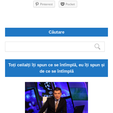
Pinterest
Pocket
Căutare
Toți ceilalți îți spun ce se întîmplă, eu îți spun și
de ce se întîmplă