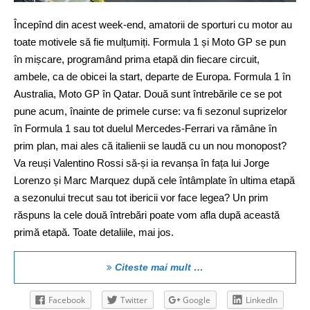
Începînd din acest week-end, amatorii de sporturi cu motor au
toate motivele să fie mulțumiți. Formula 1 și Moto GP se pun
în mișcare, programând prima etapă din fiecare circuit,
ambele, ca de obicei la start, departe de Europa. Formula 1 în
Australia, Moto GP în Qatar. Două sunt întrebările ce se pot
pune acum, înainte de primele curse: va fi sezonul suprizelor
în Formula 1 sau tot duelul Mercedes-Ferrari va rămâne în
prim plan, mai ales că italienii se laudă cu un nou monopost?
Va reuși Valentino Rossi să-și ia revanșa în fața lui Jorge
Lorenzo și Marc Marquez după cele întâmplate în ultima etapă
a sezonului trecut sau tot ibericii vor face legea? Un prim
răspuns la cele două întrebări poate vom afla după această
primă etapă. Toate detaliile, mai jos.
Citeste mai mult …
Facebook
Twitter
Google
LinkedIn