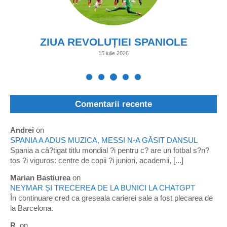
ZIUA REVOLUȚIEI SPANIOLE
15 iulie 2026
Comentarii recente
Andrei
on
SPANIA A ADUS MUZICA, MESSI N-A GĂSIT DANSUL
Spania a câ?tigat titlu mondial ?i pentru c? are un fotbal s?n?
tos ?i viguros: centre de copii ?i juniori, academii, [...]
Marian Bastiurea
on
NEYMAR ȘI TRECEREA DE LA BUNICI LA CHATGPT
În continuare cred ca greseala carierei sale a fost plecarea de
la Barcelona.
R.
on