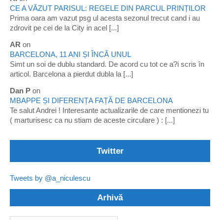
CE A VĂZUT PARISUL: REGELE DIN PARCUL PRINȚILOR
Prima oara am vazut psg ul acesta sezonul trecut cand i au
zdrovit pe cei de la City in acel [...]
AR
on
BARCELONA, 11 ANI ȘI ÎNCĂ UNUL
Simt un soi de dublu standard. De acord cu tot ce a?i scris în
articol. Barcelona a pierdut dubla la [...]
Dan P
on
MBAPPE ȘI DIFERENȚA FAȚĂ DE BARCELONA
Te salut Andrei ! Interesante actualizarile de care mentionezi tu
( marturisesc ca nu stiam de aceste circulare ) : [...]
Twitter
Tweets by @a_niculescu
Arhivă
Arhivă