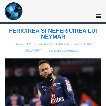
FERICIREA ȘI NEFERICIREA LUI
NEYMAR
14 mai 2021
de Andrei Niculescu
in
FOTBAL
/
/
ADEVARAT
Scrie un comentariu
/