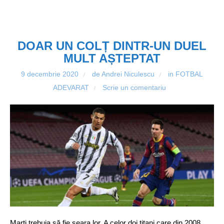
DOAR UN COLȚ DINTR-UN DUEL
MULT AȘTEPTAT
9 decembrie 2020
de Andrei Niculescu
in
FOTBAL
/
/
ADEVARAT
Scrie un comentariu
/
Marți trebuia să fie seara lor. A celor doi titani care din 2008