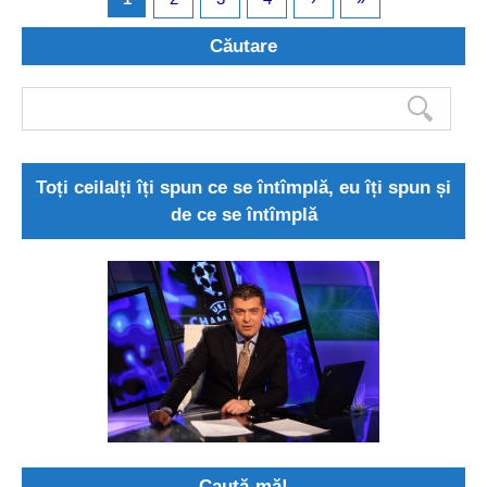
Căutare
Toți ceilalți îți spun ce se întîmplă, eu îți spun și
de ce se întîmplă
Caută-mă!