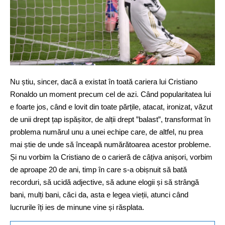
Nu știu, sincer, dacă a existat în toată cariera lui Cristiano
Ronaldo un moment precum cel de azi. Când popularitatea lui
e foarte jos, când e lovit din toate părțile, atacat, ironizat, văzut
de unii drept țap ispășitor, de alții drept ”balast”, transformat în
problema numărul unu a unei echipe care, de altfel, nu prea
mai știe de unde să înceapă numărătoarea acestor probleme.
Și nu vorbim la Cristiano de o carieră de câțiva anișori, vorbim
de aproape 20 de ani, timp în care s-a obișnuit să bată
recorduri, să ucidă adjective, să adune elogii și să strângă
bani, mulți bani, căci da, asta e legea vieții, atunci când
lucrurile îți ies de minune vine și răsplata.