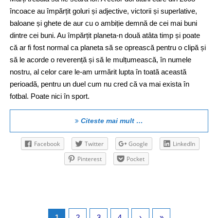
încoace au împărțit goluri și adjective, victorii și superlative,
baloane și ghete de aur cu o ambiție demnă de cei mai buni
dintre cei buni. Au împărțit planeta-n două atâta timp și poate
că ar fi fost normal ca planeta să se oprească pentru o clipă și
să le acorde o reverență și să le mulțumească, în numele
nostru, al celor care le-am urmărit lupta în toată această
perioadă, pentru un duel cum nu cred că va mai exista în
fotbal. Poate nici în sport.
Citeste mai mult …
Facebook
Twitter
Google
LinkedIn
Pinterest
Pocket
1
2
3
4
›
»