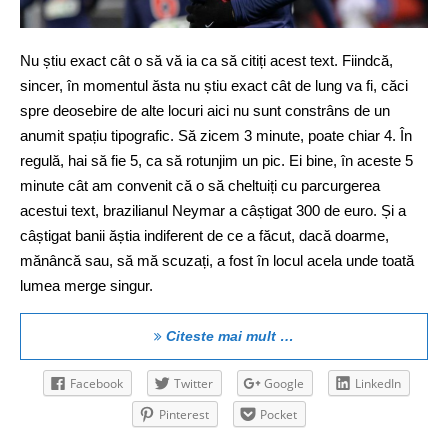
Nu știu exact cât o să vă ia ca să citiți acest text. Fiindcă,
sincer, în momentul ăsta nu știu exact cât de lung va fi, căci
spre deosebire de alte locuri aici nu sunt constrâns de un
anumit spațiu tipografic. Să zicem 3 minute, poate chiar 4. În
regulă, hai să fie 5, ca să rotunjim un pic. Ei bine, în aceste 5
minute cât am convenit că o să cheltuiți cu parcurgerea
acestui text, brazilianul Neymar a câștigat 300 de euro. Și a
câștigat banii ăștia indiferent de ce a făcut, dacă doarme,
mănâncă sau, să mă scuzați, a fost în locul acela unde toată
lumea merge singur.
Citeste mai mult …
Facebook
Twitter
Google
LinkedIn
Pinterest
Pocket