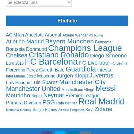
Etichete
Ancelotti
Arsenal
AC Milan
Arsene Wenger
AS Roma
Bayern Munchen
Atletico Madrid
Benzema
Champions League
Borussia Dortmund
Cristiano Ronaldo
Chelsea
Diego Simeone
FC Barcelona
FC Liverpool
Euro 2016
FC Sevilla
Guardiola
Florentino Perez
Gareth Bale
Iniesta
Juventus
Jurgen Klopp
Jose Mourinho
Inter Milano
Manchester City
Luis Suarez
Luis Enrique
Messi
Manchester United
Massimiliano Allegri
Neymar
Mourinho
Premier League
Napoli
Real Madrid
PSG
Primera Division
Rafa Benitez
Zidane
Sergio Ramos
Xavi
Romania
Rooney
Sir Alex Ferguson