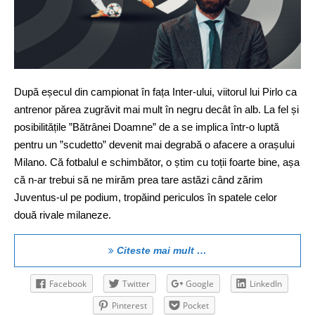
După eșecul din campionat în fața Inter-ului, viitorul lui Pirlo ca
antrenor părea zugrăvit mai mult în negru decât în alb. La fel și
posibilitățile ”Bătrânei Doamne” de a se implica într-o luptă
pentru un ”scudetto” devenit mai degrabă o afacere a orașului
Milano. Că fotbalul e schimbător, o știm cu toții foarte bine, așa
că n-ar trebui să ne mirăm prea tare astăzi când zărim
Juventus-ul pe podium, tropăind periculos în spatele celor
două rivale milaneze.
Citeste mai mult …
Facebook
Twitter
Google
LinkedIn
Pinterest
Pocket