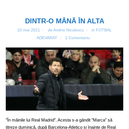
DINTR-O MÂNĂ ÎN ALTA
10 mai 2021
de Andrei Niculescu
in
FOTBAL
/
/
ADEVARAT
1 Comentariu
/
”În mâinile lui Real Madrid”. Acesta s-a gândit ”Marca” să
titreze duminică, după Barcelona-Atletico și înainte de Real