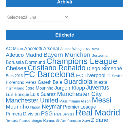
Arhivă
Arhivă
Etichete
Ancelotti
Arsenal
AC Milan
Arsene Wenger
AS Roma
Bayern Munchen
Atletico Madrid
Benzema
Champions League
Borussia Dortmund
Cristiano Ronaldo
Chelsea
Diego Simeone
FC Barcelona
FC Liverpool
Euro 2016
FC Sevilla
Guardiola
Florentino Perez
Gareth Bale
Iniesta
Juventus
Jurgen Klopp
Jose Mourinho
Inter Milano
Manchester City
Luis Suarez
Luis Enrique
Messi
Manchester United
Massimiliano Allegri
Neymar
Mourinho
Premier League
Napoli
Real Madrid
PSG
Primera Division
Rafa Benitez
Zidane
Sergio Ramos
Xavi
Romania
Rooney
Sir Alex Ferguson