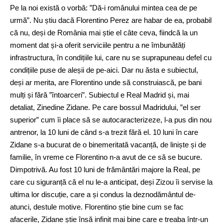
Pe la noi există o vorbă: ”Dă-i românului mintea cea de pe
urmă”. Nu știu dacă Florentino Perez are habar de ea, probabil
că nu, deși de România mai știe el câte ceva, fiindcă la un
moment dat și-a oferit serviciile pentru a ne îmbunătăți
infrastructura, în condițiile lui, care nu se suprapuneau defel cu
condițiile puse de aleșii de pe-aici. Dar nu ăsta e subiectul,
deși ar merita, are Florentino unde să construiască, pe bani
mulți și fără ”întoarceri”. Subiectul e Real Madrid și, mai
detaliat, Zinedine Zidane. Pe care bossul Madridului, ”el ser
superior” cum îi place să se autocaracterizeze, l-a pus din nou
antrenor, la 10 luni de când s-a trezit fără el. 10 luni în care
Zidane s-a bucurat de o binemeritată vacanță, de liniște și de
familie, în vreme ce Florentino n-a avut de ce să se bucure.
Dimpotrivă. Au fost 10 luni de frământări majore la Real, pe
care cu siguranță că el nu le-a anticipat, deși Zizou îi servise la
ultima lor discuție, care a și condus la deznodământul de-
atunci, destule motive. Florentino știe bine cum se fac
afacerile, Zidane știe însă infinit mai bine care e treaba într-un