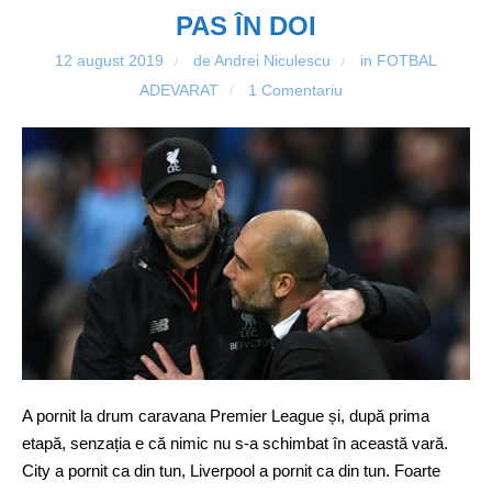
PAS ÎN DOI
12 august 2019
de Andrei Niculescu
in
FOTBAL
/
/
ADEVARAT
1 Comentariu
/
A pornit la drum caravana Premier League și, după prima
etapă, senzația e că nimic nu s-a schimbat în această vară.
City a pornit ca din tun, Liverpool a pornit ca din tun. Foarte