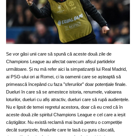
Se vor găsi unii care să spună că aceste două zile de
Champions League au afectat oarecum afișul partidelor
următoare. Și nu mă refer aici la simpatizanții lui Real Madrid,
ai PSG-ului ori ai Romei, ci la oamenii care se așteaptă să
primească începând cu faza ”sferurilor” doar potențiale finale.
Dueluri în care să se amestece istoria, renumele, valoarea
loturilor, dueluri cu afiș atractiv, dueluri care să rupă audiențele.
Nu e lipsit de temei regretul acestora, doar că eu cred că în
aceste două zile spiritul Champions League e cel care a ieșit
câștigător. Nu există reclamă mai bună pentru o competiție
decât surprizele, finalurile care te lasă cu gura căscată,