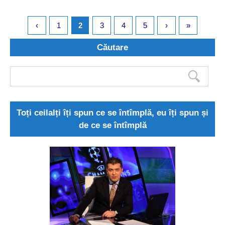
‹
1
2
3
4
5
›
»
Căutare
Toți ceilalți îți spun ce se întîmplă, eu îți spun și
de ce se întîmplă