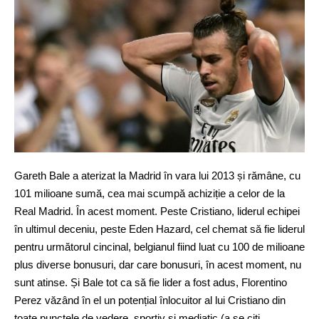
Gareth Bale a aterizat la Madrid în vara lui 2013 și rămâne, cu
101 milioane sumă, cea mai scumpă achiziție a celor de la
Real Madrid. În acest moment. Peste Cristiano, liderul echipei
în ultimul deceniu, peste Eden Hazard, cel chemat să fie liderul
pentru următorul cincinal, belgianul fiind luat cu 100 de milioane
plus diverse bonusuri, dar care bonusuri, în acest moment, nu
sunt atinse. Și Bale tot ca să fie lider a fost adus, Florentino
Perez văzând în el un potențial înlocuitor al lui Cristiano din
toate punctele de vedere, sportiv și mediatic (a se citi