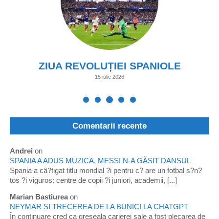
ZIUA REVOLUȚIEI SPANIOLE
15 iulie 2026
Comentarii recente
Andrei
on
SPANIA A ADUS MUZICA, MESSI N-A GĂSIT DANSUL
Spania a câ?tigat titlu mondial ?i pentru c? are un fotbal s?n?
tos ?i viguros: centre de copii ?i juniori, academii, [...]
Marian Bastiurea
on
NEYMAR ȘI TRECEREA DE LA BUNICI LA CHATGPT
În continuare cred ca greseala carierei sale a fost plecarea de