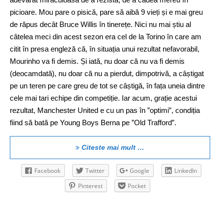
picioare. Mou pare o pisică, pare să aibă 9 vieți și e mai greu
de răpus decât Bruce Willis în tinerețe. Nici nu mai știu al
câtelea meci din acest sezon era cel de la Torino în care am
citit în presa engleză că, în situația unui rezultat nefavorabil,
Mourinho va fi demis. Și iată, nu doar că nu va fi demis
(deocamdată), nu doar că nu a pierdut, dimpotrivă, a câștigat
pe un teren pe care greu de tot se câștigă, în fața uneia dintre
cele mai tari echipe din competiție. Iar acum, grație acestui
rezultat, Manchester United e cu un pas în ”optimi”, condiția
fiind să bată pe Young Boys Berna pe ”Old Trafford”.
Citeste mai mult …
Facebook
Twitter
Google
LinkedIn
Pinterest
Pocket