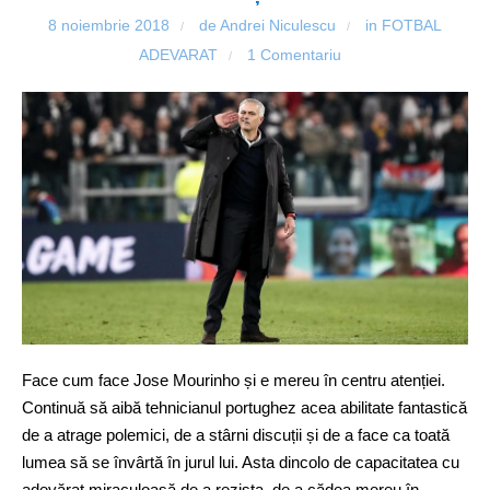
8 noiembrie 2018
de Andrei Niculescu
in
FOTBAL
/
/
ADEVARAT
1 Comentariu
/
Face cum face Jose Mourinho și e mereu în centru atenției.
Continuă să aibă tehnicianul portughez acea abilitate fantastică
de a atrage polemici, de a stârni discuții și de a face ca toată
lumea să se învârtă în jurul lui. Asta dincolo de capacitatea cu
adevărat miraculoasă de a rezista, de a cădea mereu în