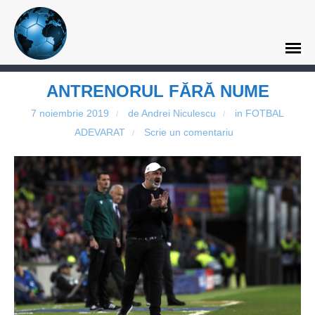
ANTRENORUL FĂRĂ NUME
7 noiembrie 2019
de Andrei Niculescu
in
FOTBAL
/
/
ADEVARAT
Scrie un comentariu
/