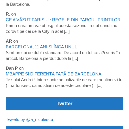
la Barcelona.
R.
on
CE A VĂZUT PARISUL: REGELE DIN PARCUL PRINȚILOR
Prima oara am vazut psg ul acesta sezonul trecut cand i au
zdrovit pe cei de la City in acel [...]
AR
on
BARCELONA, 11 ANI ȘI ÎNCĂ UNUL
Simt un soi de dublu standard. De acord cu tot ce a?i scris în
articol. Barcelona a pierdut dubla la [...]
Dan P
on
MBAPPE ȘI DIFERENȚA FAȚĂ DE BARCELONA
Te salut Andrei ! Interesante actualizarile de care mentionezi tu
( marturisesc ca nu stiam de aceste circulare ) : [...]
Twitter
Tweets by @a_niculescu