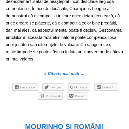
deznodământul atât de neașteptat încât deschide larg ușa
comentariilor. În aceste două zile, Champions League a
demonstrat că e competiția în care orice detaliu contează, că
orice eroare se plătește, că e competiția celor bine pregătiți,
dar, mai ales, că aspectul mental poate fi decisiv. Gestionarea
emoțiilor în această fază eliminatorie poate compensa lipsa
unor jucători sau diferențele de valoare. Cu sânge rece și
minte limpede se poate câștiga în fața unui adversar de câteva
ori mai valoros.
Citeste mai mult …
Facebook
Twitter
Google
LinkedIn
Pinterest
Pocket
MOURINHO ȘI ROMÂNII