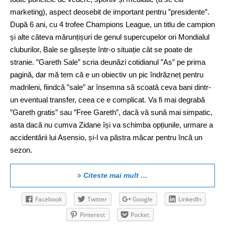
marketing), aspect deosebit de important pentru ”presidente”.
După 6 ani, cu 4 trofee Champions League, un titlu de campion
și alte câteva mărunțișuri de genul supercupelor ori Mondialul
cluburilor, Bale se găsește într-o situație cât se poate de
stranie. ”Gareth Sale” scria deunăzi cotidianul ”As” pe prima
pagină, dar mă tem că e un obiectiv un pic îndrăzneț pentru
madrileni, fiindcă ”sale” ar însemna să scoată ceva bani dintr-
un eventual transfer, ceea ce e complicat. Va fi mai degrabă
”Gareth gratis” sau ”Free Gareth”, dacă vă sună mai simpatic,
asta dacă nu cumva Zidane își va schimba opțiunile, urmare a
accidentării lui Asensio, și-l va păstra măcar pentru încă un
sezon.
Citeste mai mult …
Facebook
Twitter
Google
LinkedIn
Pinterest
Pocket