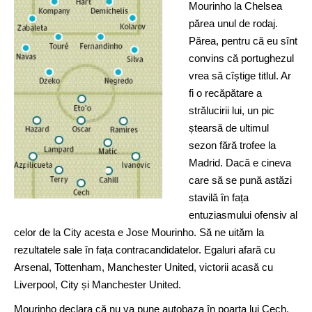
Mourinho la Chelsea
părea unul de rodaj.
Părea, pentru că eu sînt
convins că portughezul
vrea să cîștige titlul. Ar
fi o recăpătare a
strălucirii lui, un pic
ștearsă de ultimul
sezon fără trofee la
Madrid. Dacă e cineva
care să se pună astăzi
stavilă în fața
entuziasmului ofensiv al
celor de la City acesta e Jose Mourinho. Să ne uităm la
rezultatele sale în fața contracandidatelor. Egaluri afară cu
Arsenal, Tottenham, Manchester United, victorii acasă cu
Liverpool, City și Manchester United.
Mourinho declara că nu va pune autobaza în poarta lui Cech.