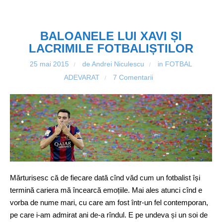
BALOANELE LUI XAVI ȘI
LACRIMILE FOTBALIȘTILOR
25 mai 2015
de Andrei Niculescu
in
FOTBAL
/
/
ADEVARAT
7 Comentarii
/
Mărturisesc că de fiecare dată cînd văd cum un fotbalist își
termină cariera mă încearcă emoțiile. Mai ales atunci cînd e
vorba de nume mari, cu care am fost într-un fel contemporan,
pe care i-am admirat ani de-a rîndul. E pe undeva și un soi de