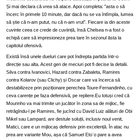
Și mai declara că vrea să atace. Apoi completa: ”asta o să
încerc în primele 10 minute, dar dacă nu se va întîmpla, lumea
să știe că n-am putut, nu că n-am vrut”. Fiecare ia din aceste
cuvinte ceea ce crede de cuviință, însă Chelsea n-a fost o
echipă care să impresioneze prea tare în sezonul ăsta la
capitolul ofensivă.
Există însă unele dueluri care pot îndrepta partida într-o
direcție sau alta. Acest gen de meciuri pot fi decise la detalii.
Silva contra Ivanovici, Hazard contra Zabaleta, Ramires
contra Kolarov (sau Clichy) și Oscar care va încerca să
destabilizeze prin poziționare perechea Toure-Fernandinho, cu
ceva carențe pe faza defensivă, pe repliere.Eu totuși cred că
Mourinho va mai trimite un jucător în zona sa de mijloc, fie
retrăgîndu-l pe Ramires, fie jucînd cu David Luiz alături de Obi
Mikel sau Lampard, are destule soluții, inclusiv noul venit,
Matici, care e un mijlocaș defensiv prin excelență. În atac nu
prea are variante Mou, așa că Samuel Eto`o pare a avea