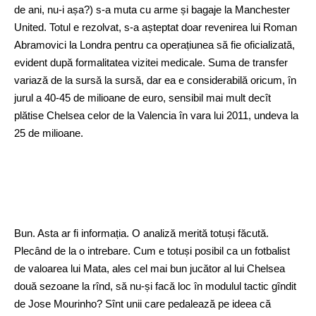
de ani, nu-i așa?) s-a muta cu arme și bagaje la Manchester
United. Totul e rezolvat, s-a așteptat doar revenirea lui Roman
Abramovici la Londra pentru ca operațiunea să fie oficializată,
evident după formalitatea vizitei medicale. Suma de transfer
variază de la sursă la sursă, dar ea e considerabilă oricum, în
jurul a 40-45 de milioane de euro, sensibil mai mult decît
plătise Chelsea celor de la Valencia în vara lui 2011, undeva la
25 de milioane.
Bun. Asta ar fi informația. O analiză merită totuși făcută.
Plecând de la o intrebare. Cum e totuși posibil ca un fotbalist
de valoarea lui Mata, ales cel mai bun jucător al lui Chelsea
două sezoane la rînd, să nu-și facă loc în modulul tactic gîndit
de Jose Mourinho? Sînt unii care pedalează pe ideea că