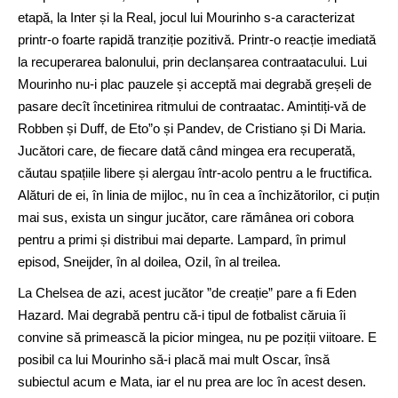
etapă, la Inter și la Real, jocul lui Mourinho s-a caracterizat
printr-o foarte rapidă tranziție pozitivă. Printr-o reacție imediată
la recuperarea balonului, prin declanșarea contraatacului. Lui
Mourinho nu-i plac pauzele și acceptă mai degrabă greșeli de
pasare decît încetinirea ritmului de contraatac. Amintiți-vă de
Robben și Duff, de Eto”o și Pandev, de Cristiano și Di Maria.
Jucători care, de fiecare dată când mingea era recuperată,
căutau spațiile libere și alergau într-acolo pentru a le fructifica.
Alături de ei, în linia de mijloc, nu în cea a închizătorilor, ci puțin
mai sus, exista un singur jucător, care rămânea ori cobora
pentru a primi și distribui mai departe. Lampard, în primul
episod, Sneijder, în al doilea, Ozil, în al treilea.
La Chelsea de azi, acest jucător ”de creație” pare a fi Eden
Hazard. Mai degrabă pentru că-i tipul de fotbalist căruia îi
convine să primească la picior mingea, nu pe poziții viitoare. E
posibil ca lui Mourinho să-i placă mai mult Oscar, însă
subiectul acum e Mata, iar el nu prea are loc în acest desen.