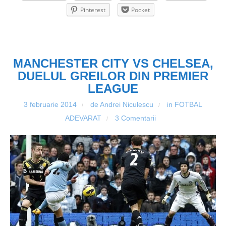
Pinterest
Pocket
MANCHESTER CITY VS CHELSEA,
DUELUL GREILOR DIN PREMIER
LEAGUE
3 februarie 2014
de Andrei Niculescu
in
FOTBAL
/
/
ADEVARAT
3 Comentarii
/