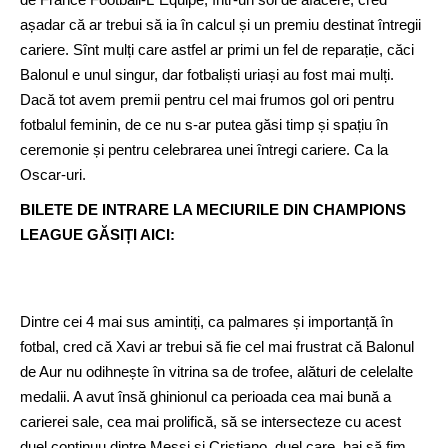
așadar că ar trebui să ia în calcul și un premiu destinat întregii
cariere. Sînt mulți care astfel ar primi un fel de reparație, căci
Balonul e unul singur, dar fotbaliști uriași au fost mai mulți.
Dacă tot avem premii pentru cel mai frumos gol ori pentru
fotbalul feminin, de ce nu s-ar putea găsi timp și spațiu în
ceremonie și pentru celebrarea unei întregi cariere. Ca la
Oscar-uri.
BILETE DE INTRARE LA MECIURILE DIN CHAMPIONS
LEAGUE GĂSIȚI AICI:
Dintre cei 4 mai sus amintiți, ca palmares și importanță în
fotbal, cred că Xavi ar trebui să fie cel mai frustrat că Balonul
de Aur nu odihnește în vitrina sa de trofee, alături de celelalte
medalii. A avut însă ghinionul ca perioada cea mai bună a
carierei sale, cea mai prolifică, să se intersecteze cu acest
duel continuu dintre Messi și Cristiano, duel care, hai să fim