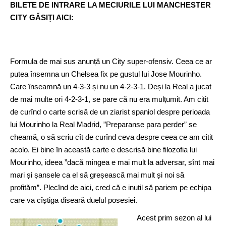
BILETE DE INTRARE LA MECIURILE LUI MANCHESTER
CITY GĂSIȚI AICI:
Formula de mai sus anunță un City super-ofensiv. Ceea ce ar
putea însemna un Chelsea fix pe gustul lui Jose Mourinho.
Care înseamnă un 4-3-3 și nu un 4-2-3-1. Deși la Real a jucat
de mai multe ori 4-2-3-1, se pare că nu era mulțumit. Am citit
de curînd o carte scrisă de un ziarist spaniol despre perioada
lui Mourinho la Real Madrid, ”Preparanse para perder” se
cheamă, o să scriu cît de curînd ceva despre ceea ce am citit
acolo. Ei bine în această carte e descrisă bine filozofia lui
Mourinho, ideea ”dacă mingea e mai mult la adversar, sînt mai
mari și șansele ca el să greșească mai mult și noi să
profităm”. Plecînd de aici, cred că e inutil să pariem pe echipa
care va cîștiga diseară duelul posesiei.
Acest prim sezon al lui