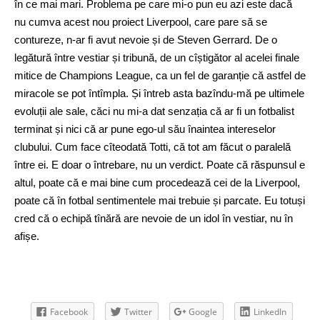
în ce mai mari. Problema pe care mi-o pun eu azi este dacă
nu cumva acest nou proiect Liverpool, care pare să se
contureze, n-ar fi avut nevoie și de Steven Gerrard. De o
legătură între vestiar și tribună, de un cîștigător al acelei finale
mitice de Champions League, ca un fel de garanție că astfel de
miracole se pot întîmpla. Și întreb asta bazîndu-mă pe ultimele
evoluții ale sale, căci nu mi-a dat senzația că ar fi un fotbalist
terminat și nici că ar pune ego-ul său înaintea intereselor
clubului. Cum face cîteodată Totti, că tot am făcut o paralelă
între ei. E doar o întrebare, nu un verdict. Poate că răspunsul e
altul, poate că e mai bine cum procedează cei de la Liverpool,
poate că în fotbal sentimentele mai trebuie și parcate. Eu totuși
cred că o echipă tînără are nevoie de un idol în vestiar, nu în
afișe.
Facebook
Twitter
Google
LinkedIn