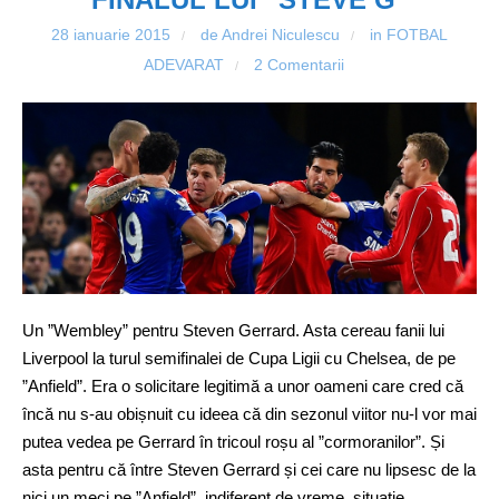
28 ianuarie 2015
de Andrei Niculescu
in
FOTBAL
/
/
ADEVARAT
2 Comentarii
/
Un ”Wembley” pentru Steven Gerrard. Asta cereau fanii lui
Liverpool la turul semifinalei de Cupa Ligii cu Chelsea, de pe
”Anfield”. Era o solicitare legitimă a unor oameni care cred că
încă nu s-au obișnuit cu ideea că din sezonul viitor nu-l vor mai
putea vedea pe Gerrard în tricoul roșu al ”cormoranilor”. Și
asta pentru că între Steven Gerrard și cei care nu lipsesc de la
nici un meci pe ”Anfield”, indiferent de vreme, situație,