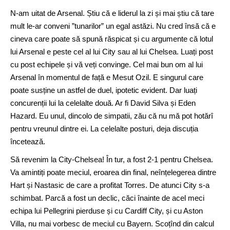
N-am uitat de Arsenal. Știu că e liderul la zi și mai știu că tare
mult le-ar conveni ”tunarilor” un egal astăzi. Nu cred însă că e
cineva care poate să spună răspicat și cu argumente că lotul
lui Arsenal e peste cel al lui City sau al lui Chelsea. Luați post
cu post echipele și vă veți convinge. Cel mai bun om al lui
Arsenal în momentul de față e Mesut Ozil. E singurul care
poate susține un astfel de duel, ipotetic evident. Dar luați
concurenții lui la celelalte două. Ar fi David Silva și Eden
Hazard. Eu unul, dincolo de simpatii, zău că nu mă pot hotărî
pentru vreunul dintre ei. La celelalte posturi, deja discuția
încetează.
Să revenim la City-Chelsea! În tur, a fost 2-1 pentru Chelsea.
Va amintiți poate meciul, eroarea din final, neînțelegerea dintre
Hart și Nastasic de care a profitat Torres. De atunci City s-a
schimbat. Parcă a fost un declic, căci înainte de acel meci
echipa lui Pellegrini pierduse și cu Cardiff City, și cu Aston
Villa, nu mai vorbesc de meciul cu Bayern. Scoțînd din calcul