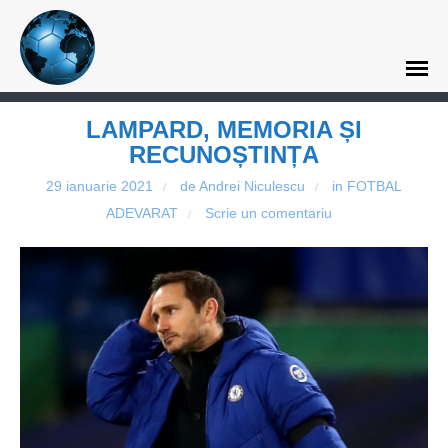
LAMPARD, MEMORIA ȘI
RECUNOȘTINȚA
29 ianuarie 2021
de Andrei Niculescu
in
FOTBAL
/
/
ADEVARAT
Scrie un comentariu
/