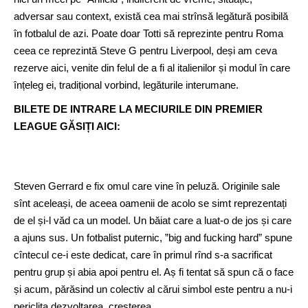
adversar sau context, există cea mai strînsă legătură posibilă
în fotbalul de azi. Poate doar Totti să reprezinte pentru Roma
ceea ce reprezintă Steve G pentru Liverpool, deși am ceva
rezerve aici, venite din felul de a fi al italienilor și modul în care
înțeleg ei, tradițional vorbind, legăturile interumane.
BILETE DE INTRARE LA MECIURILE DIN PREMIER
LEAGUE GĂSIȚI AICI:
Steven Gerrard e fix omul care vine în peluză. Originile sale
sînt aceleași, de aceea oamenii de acolo se simt reprezentați
de el și-l văd ca un model. Un băiat care a luat-o de jos și care
a ajuns sus. Un fotbalist puternic, ”big and fucking hard” spune
cîntecul ce-i este dedicat, care în primul rînd s-a sacrificat
pentru grup și abia apoi pentru el. Aș fi tentat să spun că o face
și acum, părăsind un colectiv al cărui simbol este pentru a nu-i
periclita dezvoltarea, creșterea.