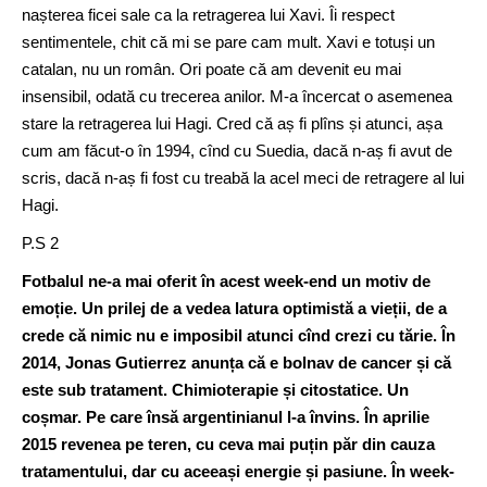
nașterea ficei sale ca la retragerea lui Xavi. Îi respect
sentimentele, chit că mi se pare cam mult. Xavi e totuși un
catalan, nu un român. Ori poate că am devenit eu mai
insensibil, odată cu trecerea anilor. M-a încercat o asemenea
stare la retragerea lui Hagi. Cred că aș fi plîns și atunci, așa
cum am făcut-o în 1994, cînd cu Suedia, dacă n-aș fi avut de
scris, dacă n-aș fi fost cu treabă la acel meci de retragere al lui
Hagi.
P.S 2
Fotbalul ne-a mai oferit în acest week-end un motiv de
emoție. Un prilej de a vedea latura optimistă a vieții, de a
crede că nimic nu e imposibil atunci cînd crezi cu tărie. În
2014, Jonas Gutierrez anunța că e bolnav de cancer și că
este sub tratament. Chimioterapie și citostatice. Un
coșmar. Pe care însă argentinianul l-a învins. În aprilie
2015 revenea pe teren, cu ceva mai puțin păr din cauza
tratamentului, dar cu aceeași energie și pasiune. În week-