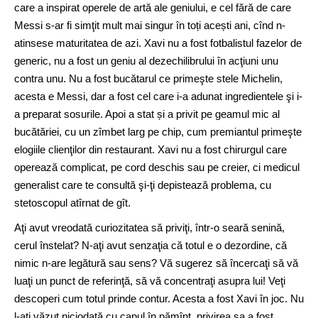
care a inspirat operele de artă ale geniului, e cel fără de care
Messi s-ar fi simţit mult mai singur în toți acești ani, cînd n-
atinsese maturitatea de azi. Xavi nu a fost fotbalistul fazelor de
generic, nu a fost un geniu al dezechilibrului în acţiuni unu
contra unu. Nu a fost bucătarul ce primeşte stele Michelin,
acesta e Messi, dar a fost cel care i-a adunat ingredientele şi i-
a preparat sosurile. Apoi a stat și a privit pe geamul mic al
bucătăriei, cu un zîmbet larg pe chip, cum premiantul primeşte
elogiile clienţilor din restaurant. Xavi nu a fost chirurgul care
operează complicat, pe cord deschis sau pe creier, ci medicul
generalist care te consultă şi-ţi depistează problema, cu
stetoscopul atîrnat de gît.
Aţi avut vreodată curiozitatea să priviţi, într-o seară senină,
cerul înstelat? N-aţi avut senzaţia că totul e o dezordine, că
nimic n-are legătură sau sens? Vă sugerez să încercaţi să vă
luaţi un punct de referinţă, să vă concentraţi asupra lui! Veţi
descoperi cum totul prinde contur. Acesta a fost Xavi în joc. Nu
l-ați văzut niciodată cu capul în pămînt, privirea sa a fost