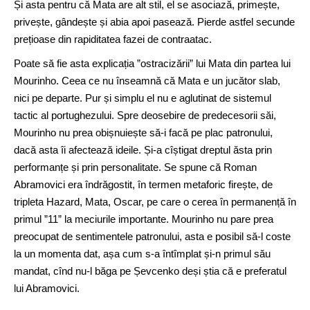
Și asta pentru că Mata are alt stil, el se asociază, primește,
privește, gândește și abia apoi pasează. Pierde astfel secunde
prețioase din rapiditatea fazei de contraatac.
Poate să fie asta explicația ”ostracizării” lui Mata din partea lui
Mourinho. Ceea ce nu înseamnă că Mata e un jucător slab,
nici pe departe. Pur și simplu el nu e aglutinat de sistemul
tactic al portughezului. Spre deosebire de predecesorii săi,
Mourinho nu prea obișnuiește să-i facă pe plac patronului,
dacă asta îi afectează ideile. Și-a cîștigat dreptul ăsta prin
performanțe și prin personalitate. Se spune că Roman
Abramovici era îndrăgostit, în termen metaforic firește, de
tripleta Hazard, Mata, Oscar, pe care o cerea în permanență în
primul ”11” la meciurile importante. Mourinho nu pare prea
preocupat de sentimentele patronului, asta e posibil să-l coste
la un momenta dat, așa cum s-a întîmplat și-n primul său
mandat, cînd nu-l băga pe Șevcenko deși știa că e preferatul
lui Abramovici.