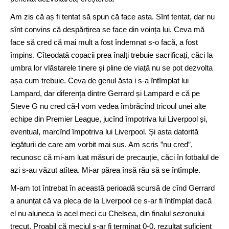
Am zis că aș fi tentat să spun că face asta. Sînt tentat, dar nu
sînt convins că despărțirea se face din voința lui. Ceva mă
face să cred că mai mult a fost îndemnat s-o facă, a fost
împins. Cîteodată copacii prea înalți trebuie sacrificați, căci la
umbra lor vlăstarele tinere și pline de viață nu se pot dezvolta
așa cum trebuie. Ceva de genul ăsta i s-a întîmplat lui
Lampard, dar diferența dintre Gerrard și Lampard e că pe
Steve G nu cred că-l vom vedea îmbrăcînd tricoul unei alte
echipe din Premier League, jucînd împotriva lui Liverpool și,
eventual, marcînd împotriva lui Liverpool. Și asta datorită
legăturii de care am vorbit mai sus. Am scris ”nu cred”,
recunosc că mi-am luat măsuri de precauție, căci în fotbalul de
azi s-au văzut atîtea. Mi-ar părea însă rău să se întîmple.
M-am tot întrebat în această perioadă scursă de cînd Gerrard
a anunțat că va pleca de la Liverpool ce s-ar fi întîmplat dacă
el nu aluneca la acel meci cu Chelsea, din finalul sezonului
trecut. Proabil că meciul s-ar fi terminat 0-0, rezultat suficient