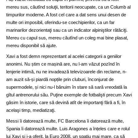
mereu sus, căutînd soluţii, teritorii neocupate, ca un Columb al
timpurilor moderne. A fost cel care a dat sens unui desen de
multe ori imposibil, oferindu-se coechipierilor, ca un far
marinarilor dezorientaţi sau ca un indicator alpiniştilor rătăciţi.
Mereu cu capul sus, mereu căutînd un coleg mai bine plasat,
mereu disponibil să ajute.
Xavi a fost demn reprezentant al acelei categorii a geniilor
anonimi. Nu știm ce mașină are, nu l-am văzut pozînd în
lenjerie intimă, nu ne invadează televizoarele din reclame, n-
am auzit să-și piardă nopțile prin cluburi, înconjurat de
supermodele, și nici nu-l bănuim în stare să sară vreodată la
gîtul antrenorului său. Puţine exemple de fotbalişti precum Xavi
găsim în istorie, care să devină atît de importanţi fără a fi, în
acelaşi timp, mediatizaţi.
Messi îi datorează multe, FC Barcelona îi datorează multe,
Spania îi datorează multe. Luis Aragones a înțeles care e rolul
lui Xavi și i-a oferit, la Euro 2008, un spațiu mai mare, ca să