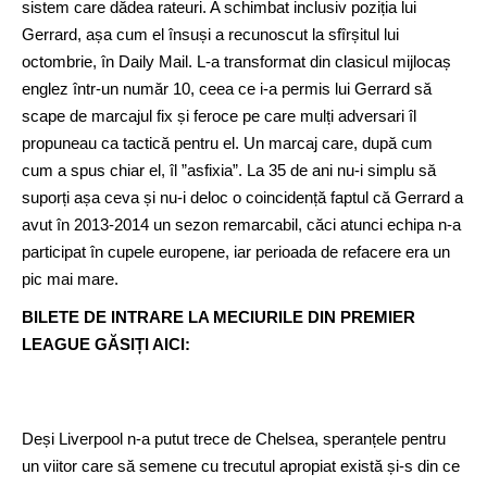
sistem care dădea rateuri. A schimbat inclusiv poziția lui
Gerrard, așa cum el însuși a recunoscut la sfîrșitul lui
octombrie, în Daily Mail. L-a transformat din clasicul mijlocaș
englez într-un număr 10, ceea ce i-a permis lui Gerrard să
scape de marcajul fix și feroce pe care mulți adversari îl
propuneau ca tactică pentru el. Un marcaj care, după cum
cum a spus chiar el, îl ”asfixia”. La 35 de ani nu-i simplu să
suporți așa ceva și nu-i deloc o coincidență faptul că Gerrard a
avut în 2013-2014 un sezon remarcabil, căci atunci echipa n-a
participat în cupele europene, iar perioada de refacere era un
pic mai mare.
BILETE DE INTRARE LA MECIURILE DIN PREMIER
LEAGUE GĂSIȚI AICI:
Deși Liverpool n-a putut trece de Chelsea, speranțele pentru
un viitor care să semene cu trecutul apropiat există și-s din ce