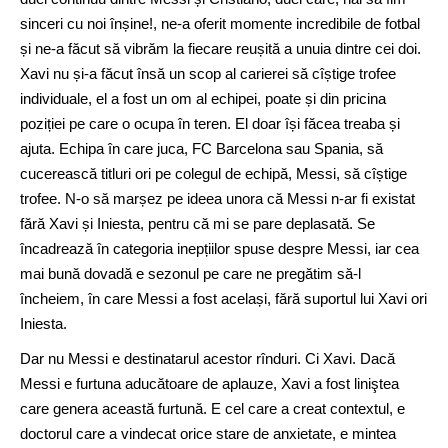
sinceri cu noi înșine!, ne-a oferit momente incredibile de fotbal
și ne-a făcut să vibrăm la fiecare reușită a unuia dintre cei doi.
Xavi nu și-a făcut însă un scop al carierei să cîștige trofee
individuale, el a fost un om al echipei, poate și din pricina
poziției pe care o ocupa în teren. El doar își făcea treaba și
ajuta. Echipa în care juca, FC Barcelona sau Spania, să
cucerească titluri ori pe colegul de echipă, Messi, să cîștige
trofee. N-o să marșez pe ideea unora că Messi n-ar fi existat
fără Xavi și Iniesta, pentru că mi se pare deplasată. Se
încadrează în categoria inepțiilor spuse despre Messi, iar cea
mai bună dovadă e sezonul pe care ne pregătim să-l
încheiem, în care Messi a fost același, fără suportul lui Xavi ori
Iniesta.
Dar nu Messi e destinatarul acestor rînduri. Ci Xavi. Dacă
Messi e furtuna aducătoare de aplauze, Xavi a fost liniştea
care genera această furtună. E cel care a creat contextul, e
doctorul care a vindecat orice stare de anxietate, e mintea