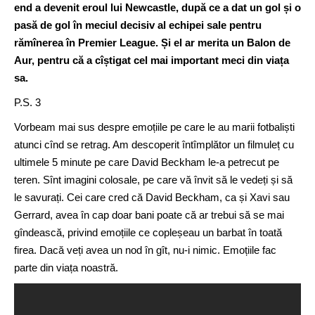
end a devenit eroul lui Newcastle, după ce a dat un gol și o
pasă de gol în meciul decisiv al echipei sale pentru
rămînerea în Premier League. Și el ar merita un Balon de
Aur, pentru că a cîștigat cel mai important meci din viața
sa.
P.S. 3
Vorbeam mai sus despre emoțiile pe care le au marii fotbaliști
atunci cînd se retrag. Am descoperit întîmplător un filmuleț cu
ultimele 5 minute pe care David Beckham le-a petrecut pe
teren. Sînt imagini colosale, pe care vă învit să le vedeți și să
le savurați. Cei care cred că David Beckham, ca și Xavi sau
Gerrard, avea în cap doar bani poate că ar trebui să se mai
gîndească, privind emoțiile ce copleșeau un barbat în toată
firea. Dacă veți avea un nod în gît, nu-i nimic. Emoțiile fac
parte din viața noastră.