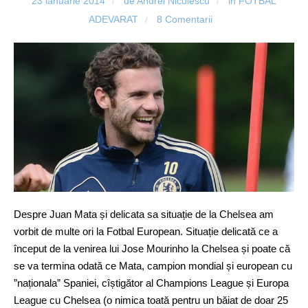
23 ianuarie 2014
de Andrei Niculescu
in
FOTBAL
/
/
ADEVARAT
8 Comentarii
/
Despre Juan Mata și delicata sa situație de la Chelsea am
vorbit de multe ori la Fotbal European. Situație delicată ce a
început de la venirea lui Jose Mourinho la Chelsea și poate că
se va termina odată ce Mata, campion mondial și european cu
”naționala” Spaniei, cîștigător al Champions League și Europa
League cu Chelsea (o nimica toată pentru un băiat de doar 25