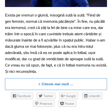
Exista pe vremuri o glumă, misogină sută la sută: ”Fiind de
gen feminin, normal că memoria păcălește”. În fine, nu păcălit
era termenul, cred că știți la fel de bine ca mine care era, dar
trăim într-o epocă în care cuvintele trebuie atent cântărite și
măsurate înainte de a fi azvârlite în spațiul public. Habar n-am
dacă gluma se mai folosește, plus că nu era întru-totul
adevărată, știu însă că ea se poate aplica în fotbal, ușor
modificat, dar cu grad de veridicitate de aproape sută la sută.
Ce vreau eu să spun, de fapt, e că în fotbal memoria nu există.
Și nici recunoștința.
Citeste mai mult …
Facebook
Twitter
Google
LinkedIn
Pinterest
Pocket