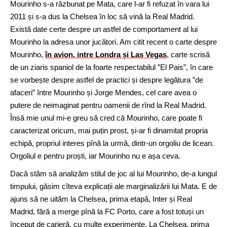
Mourinho s-a răzbunat pe Mata, care l-ar fi refuzat în vara lui
2011 și s-a dus la Chelsea în loc să vină la Real Madrid.
Există date certe despre un astfel de comportament al lui
Mourinho la adresa unor jucători. Am citit recent o carte despre
Mourinho,
în avion, intre Londra și Las Vegas
, carte scrisă
de un ziaris spaniol de la foarte respectabilul ”El Pais”, în care
se vorbește despre astfel de practici și despre legătura ”de
afaceri” între Mourinho și Jorge Mendes, cel care avea o
putere de neimaginat pentru oamenii de rînd la Real Madrid.
Însă mie unul mi-e greu să cred că Mourinho, care poate fi
caracterizat oricum, mai puțin prost, și-ar fi dinamitat propria
echipă, propriul interes pînă la urmă, dintr-un orgoliu de licean.
Orgoliul e pentru proști, iar Mourinho nu e așa ceva.
Dacă stăm să analizăm stilul de joc al lui Mourinho, de-a lungul
timpului, găsim cîteva explicații ale marginalizării lui Mata. E de
ajuns să ne uităm la Chelsea, prima etapă, Inter și Real
Madrid, fără a merge pînă la FC Porto, care a fost totuși un
început de carieră, cu multe experimente. La Chelsea, prima