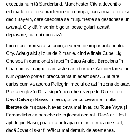
excepția numită Sunderland, Manchester City a devenit o
echipă feroce, cea mai feroce din europa, parcă mai feroce și
decît Bayern, care cîteodată se mulțumește să gestioneze un
avantaj. City dă în schimb goluri peste goluri, acasă,
deplasare, nu mai contează.
Luna care urmează se anunță extrem de importantă pentru
City. Adaug aici și ziua de 2 martie, cînd e finala Cupei Ligii.
Chelsea în campionat și apoi în Cupa Angliei, Barcelona în
Champions League, cam astea ar fi bornele. Accidentarea lui
Kun Aguero poate fi preocupantă în acest sens. Sînt tare
curios cum va aborda Pellegrini meciul de azi în zona de atac.
Presa engleză dă ca sigură perechea Negredo-Dzeko, cu
David Silva și Navas în benzi, Silva cu ceva mai multă
libertate de mișcare, Navas ceva mai liniar, cu Toure Yaya și
Fernandinho ca pereche de mijlocași centrali. Dacă ar fi fost
apt de joc Nasri, poate că ar fi apărut el în formula de start,
dacă Jovetici s-ar fi refăcut mai demult, de asemenea.