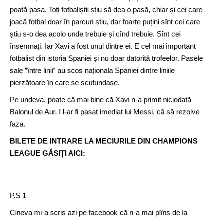
poată pasa. Toți fotbaliștii știu să dea o pasă, chiar și cei care
joacă fotbal doar în parcuri știu, dar foarte puțini sînt cei care
știu s-o dea acolo unde trebuie și cînd trebuie. Sînt cei
însemnați. Iar Xavi a fost unul dintre ei. E cel mai important
fotbalist din istoria Spaniei și nu doar datorită trofeelor. Pasele
sale ”între linii” au scos naționala Spaniei dintre liniile
pierzătoare în care se scufundase.
Pe undeva, poate că mai bine că Xavi n-a primit niciodată
Balonul de Aur. I l-ar fi pasat imediat lui Messi, că să rezolve
faza.
BILETE DE INTRARE LA MECIURILE DIN CHAMPIONS
LEAGUE GĂSIȚI AICI:
P.S 1
Cineva mi-a scris azi pe facebook că n-a mai plîns de la