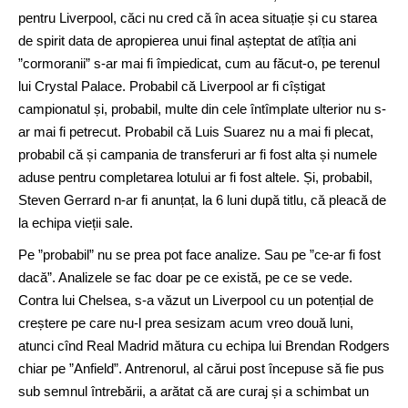
pentru Liverpool, căci nu cred că în acea situație și cu starea
de spirit data de apropierea unui final așteptat de atîția ani
”cormoranii” s-ar mai fi împiedicat, cum au făcut-o, pe terenul
lui Crystal Palace. Probabil că Liverpool ar fi cîștigat
campionatul și, probabil, multe din cele întîmplate ulterior nu s-
ar mai fi petrecut. Probabil că Luis Suarez nu a mai fi plecat,
probabil că și campania de transferuri ar fi fost alta și numele
aduse pentru completarea lotului ar fi fost altele. Și, probabil,
Steven Gerrard n-ar fi anunțat, la 6 luni după titlu, că pleacă de
la echipa vieții sale.
Pe ”probabil” nu se prea pot face analize. Sau pe ”ce-ar fi fost
dacă”. Analizele se fac doar pe ce există, pe ce se vede.
Contra lui Chelsea, s-a văzut un Liverpool cu un potențial de
creștere pe care nu-l prea sesizam acum vreo două luni,
atunci cînd Real Madrid mătura cu echipa lui Brendan Rodgers
chiar pe ”Anfield”. Antrenorul, al cărui post începuse să fie pus
sub semnul întrebării, a arătat că are curaj și a schimbat un