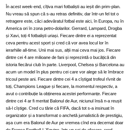
În acest week-end, cîțiva mari fotbaliști au ieșit din prim-plan.
Nu vreau să spun că s-au retras definitiv, dar într-un fel tot o
retragere este, căci adevăratul fotbal este aici, în Europa, nu în
America ori în zona petro-dolarilor. Gerrard, Lampard, Drogba
și Xavi, toți 4 fotbaliști uriași. Fiecare dintre ei a reprezentat
ceva pentru acest sport și cred că vor avea locul lor în
ierarhiile all-time. Unii mai sus, alții mai ceva mai jos. Fiecare
dintre cei 4 are milioane de fani și reprezintă o bucățică din
istoria fiecărui club în parte. Liverpool, Chelsea și Barcelona au
acum un model în plus pentru cei care vor alege să le îmbrace
tricoul peste ani. Fiecare dintre cei 4 a cîștigat trofeul rîvnit de
toți, Champions League și fiecare, la momentul respectiv, a
avut o contribuție la obținerea acestei performanțe. Fiecare
dintre cei 4 ar fi meritat Balonul de Aur, niciunul însă n-a reușit
să-l cîștige. Cred cu tărie că FIFA, dacă tot s-a insinuat în
organizator și a transformat o anchetă jurnalistică de prestigiu,
așa cum era Balonul de Aur pe vremea cînd era decernat doar
de France Football-L`Equipe, într-un soi de afacere, cred