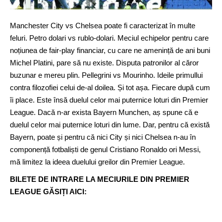
Manchester City vs Chelsea poate fi caracterizat în multe
feluri. Petro dolari vs rublo-dolari. Meciul echipelor pentru care
noțiunea de fair-play financiar, cu care ne amenință de ani buni
Michel Platini, pare să nu existe. Disputa patronilor al căror
buzunar e mereu plin. Pellegrini vs Mourinho. Ideile primullui
contra filozofiei celui de-al doilea. Și tot așa. Fiecare după cum
îi place. Este însă duelul celor mai puternice loturi din Premier
League. Dacă n-ar exista Bayern Munchen, aș spune că e
duelul celor mai puternice loturi din lume. Dar, pentru că există
Bayern, poate și pentru că nici City și nici Chelsea n-au în
componență fotbaliști de genul Cristiano Ronaldo ori Messi,
mă limitez la ideea duelului greilor din Premier League.
BILETE DE INTRARE LA MECIURILE DIN PREMIER
LEAGUE GĂSIȚI AICI: