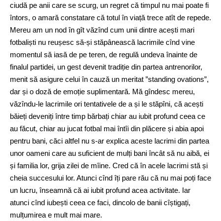
ciudă pe anii care se scurg, un regret că timpul nu mai poate fi
întors, o amară constatare că totul în viață trece atît de repede.
Mereu am un nod în gît văzînd cum unii dintre acești mari
fotbaliști nu reușesc să-și stăpânească lacrimile cînd vine
momentul să iasă de pe teren, de regulă undeva înainte de
finalul partidei, un gest devenit tradiție din partea antrenorilor,
menit să asigure celui în cauză un meritat ”standing ovations”,
dar și o doză de emoție suplimentară. Mă gîndesc mereu,
văzîndu-le lacrimile ori tentativele de a și le stăpîni, că acești
băieți deveniți între timp bărbați chiar au iubit profund ceea ce
au făcut, chiar au jucat fotbal mai întîi din plăcere și abia apoi
pentru bani, căci altfel nu s-ar explica aceste lacrimi din partea
unor oameni care au suficient de mulți bani încât să nu aibă, ei
și familia lor, grija zilei de mîine. Cred că în acele lacrimi stă și
cheia succesului lor. Atunci cînd îți pare rău că nu mai poți face
un lucru, înseamnă că ai iubit profund acea activitate. Iar
atunci cînd iubești ceea ce faci, dincolo de banii cîștigați,
mulțumirea e mult mai mare.