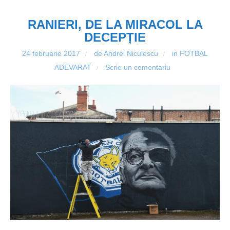
RANIERI, DE LA MIRACOL LA
DECEPȚIE
24 februarie 2017
de Andrei Niculescu
in
FOTBAL
/
/
ADEVARAT
Scrie un comentariu
/