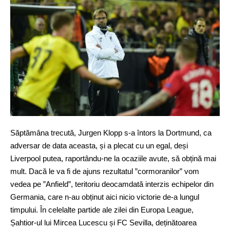
Săptămâna trecută, Jurgen Klopp s-a întors la Dortmund, ca
adversar de data aceasta, și a plecat cu un egal, deși
Liverpool putea, raportându-ne la ocaziile avute, să obțină mai
mult. Dacă le va fi de ajuns rezultatul ”cormoranilor” vom
vedea pe ”Anfield”, teritoriu deocamdată interzis echipelor din
Germania, care n-au obținut aici nicio victorie de-a lungul
timpului. În celelalte partide ale zilei din Europa League,
Șahtior-ul lui Mircea Lucescu și FC Sevilla, deținătoarea