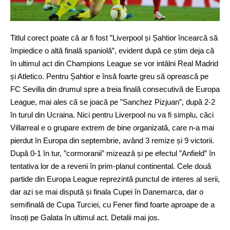
Titlul corect poate că ar fi fost ”Liverpool și Șahtior încearcă să
împiedice o altă finală spaniolă”, evident după ce știm deja că
în ultimul act din Champions League se vor intâlni Real Madrid
și Atletico. Pentru Șahtior e însă foarte greu să oprească pe
FC Sevilla din drumul spre a treia finală consecutivă de Europa
League, mai ales că se joacă pe ”Sanchez Pizjuan”, după 2-2
în turul din Ucraina. Nici pentru Liverpool nu va fi simplu, căci
Villarreal e o grupare extrem de bine organizată, care n-a mai
pierdut în Europa din septembrie, având 3 remize și 9 victorii.
După 0-1 în tur, ”cormoranii” mizează și pe efectul ”Anfield” în
tentativa lor de a reveni în prim-planul continental. Cele două
partide din Europa League reprezintă punctul de interes al serii,
dar azi se mai dispută și finala Cupei în Danemarca, dar o
semifinală de Cupa Turciei, cu Fener fiind foarte aproape de a
însoți pe Galata în ultimul act. Detalii mai jos.