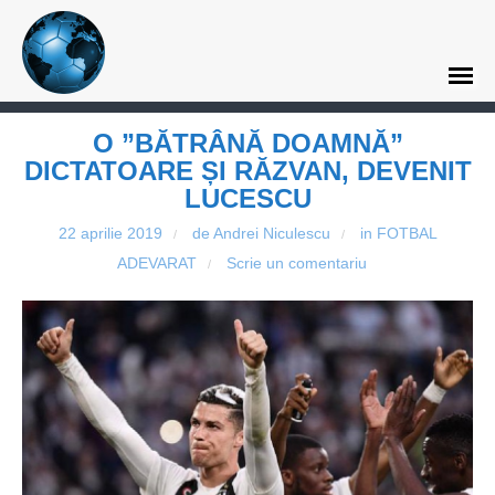
O ”BĂTRÂNĂ DOAMNĂ”
DICTATOARE ȘI RĂZVAN, DEVENIT
LUCESCU
22 aprilie 2019
de Andrei Niculescu
in
FOTBAL
/
/
ADEVARAT
Scrie un comentariu
/