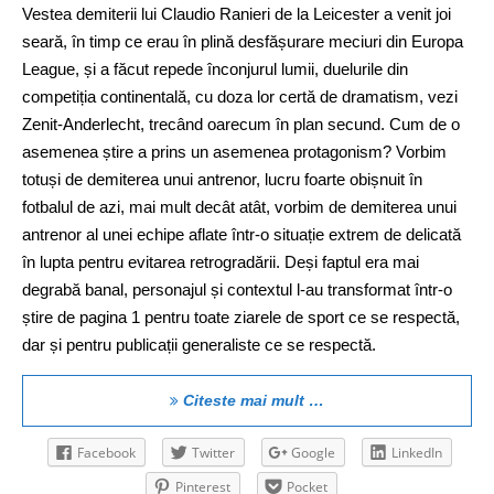
Vestea demiterii lui Claudio Ranieri de la Leicester a venit joi
seară, în timp ce erau în plină desfășurare meciuri din Europa
League, și a făcut repede înconjurul lumii, duelurile din
competiția continentală, cu doza lor certă de dramatism, vezi
Zenit-Anderlecht, trecând oarecum în plan secund. Cum de o
asemenea știre a prins un asemenea protagonism? Vorbim
totuși de demiterea unui antrenor, lucru foarte obișnuit în
fotbalul de azi, mai mult decât atât, vorbim de demiterea unui
antrenor al unei echipe aflate într-o situație extrem de delicată
în lupta pentru evitarea retrogradării. Deși faptul era mai
degrabă banal, personajul și contextul l-au transformat într-o
știre de pagina 1 pentru toate ziarele de sport ce se respectă,
dar și pentru publicații generaliste ce se respectă.
Citeste mai mult …
Facebook
Twitter
Google
LinkedIn
Pinterest
Pocket