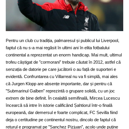
Pentru un club cu tradiția, palmaresul și publicul lui Liverpool,
faptul că nu s-a mai regăsit în ultimi ani în elita fotbalului
continental a reprezentat un enorm handicap. Mai mult, ultimul
trofeu câștigat de ”cormorani” trebuie căutat în 2012, astfel că
senzația de datorie pe care jucătorii o au față de suporteri e
evidentă. Confruntarea cu Villarreal nu va fi simplă, mai ales
că Jurgen Klopp are absențe importante, dar și pentru că
”Submarinul Galben” reprezintă o grupare solidă, cu un joc
extrem de bine definit. În cealaltă semifinală, Mircea Lucescu
încearcă să intre în istorie calificând Șahtiorul într-o finală
europeană, dar demersul e foarte complicat, FC Sevilla fiind
deja o certitudine pe continentul nostru, dincolo de faptul că
returul e programat pe ”Sanchez Pizjuan”, acolo unde puține