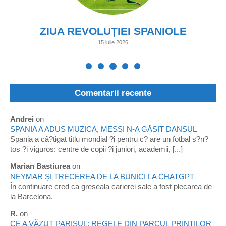
ZIUA REVOLUȚIEI SPANIOLE
15 iulie 2026
Comentarii recente
Andrei
on
SPANIA A ADUS MUZICA, MESSI N-A GĂSIT DANSUL
Spania a câ?tigat titlu mondial ?i pentru c? are un fotbal s?n?
tos ?i viguros: centre de copii ?i juniori, academii, [...]
Marian Bastiurea
on
NEYMAR ȘI TRECEREA DE LA BUNICI LA CHATGPT
În continuare cred ca greseala carierei sale a fost plecarea de
la Barcelona.
R.
on
CE A VĂZUT PARISUL: REGELE DIN PARCUL PRINȚILOR