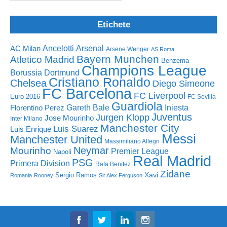
Etichete
Ancelotti
Arsenal
AC Milan
Arsene Wenger
AS Roma
Bayern Munchen
Atletico Madrid
Benzema
Champions League
Borussia Dortmund
Cristiano Ronaldo
Chelsea
Diego Simeone
FC Barcelona
FC Liverpool
Euro 2016
FC Sevilla
Guardiola
Florentino Perez
Gareth Bale
Iniesta
Juventus
Jurgen Klopp
Jose Mourinho
Inter Milano
Manchester City
Luis Suarez
Luis Enrique
Messi
Manchester United
Massimiliano Allegri
Neymar
Mourinho
Premier League
Napoli
Real Madrid
PSG
Primera Division
Rafa Benitez
Zidane
Sergio Ramos
Xavi
Romania
Rooney
Sir Alex Ferguson