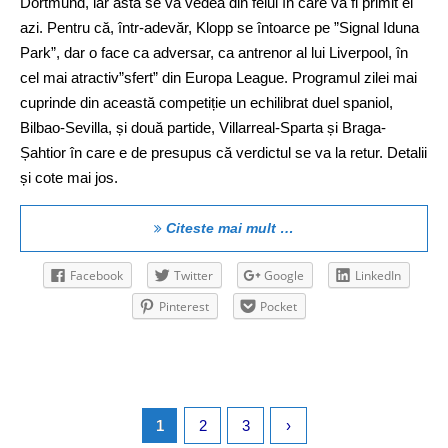
Dortmund, iar asta se va vedea din felul în care va fi primit el
azi. Pentru că, într-adevăr, Klopp se întoarce pe ”Signal Iduna
Park”, dar o face ca adversar, ca antrenor al lui Liverpool, în
cel mai atractiv”sfert” din Europa League. Programul zilei mai
cuprinde din această competiție un echilibrat duel spaniol,
Bilbao-Sevilla, și două partide, Villarreal-Sparta și Braga-
Șahtior în care e de presupus că verdictul se va la retur. Detalii
și cote mai jos.
Citeste mai mult …
Facebook
Twitter
Google
LinkedIn
Pinterest
Pocket
1
2
3
›