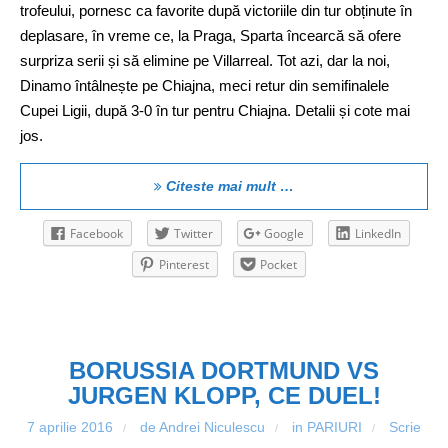
trofeului, pornesc ca favorite după victoriile din tur obținute în
deplasare, în vreme ce, la Praga, Sparta încearcă să ofere
surpriza serii și să elimine pe Villarreal. Tot azi, dar la noi,
Dinamo întâlnește pe Chiajna, meci retur din semifinalele
Cupei Ligii, după 3-0 în tur pentru Chiajna. Detalii și cote mai
jos.
Citeste mai mult …
Facebook
Twitter
Google
LinkedIn
Pinterest
Pocket
BORUSSIA DORTMUND VS
JURGEN KLOPP, CE DUEL!
7 aprilie 2016
de Andrei Niculescu
in
PARIURI
Scrie
/
/
/