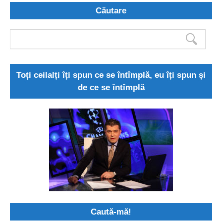
Căutare
Toți ceilalți îți spun ce se întîmplă, eu îți spun și
de ce se întîmplă
Caută-mă!