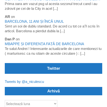
Prima oara am vazut psg ul acesta sezonul trecut cand i au
zdrovit pe cei de la City in acel [...]
AR
on
BARCELONA, 11 ANI ȘI ÎNCĂ UNUL
Simt un soi de dublu standard. De acord cu tot ce a?i scris în
articol. Barcelona a pierdut dubla la [...]
Dan P
on
MBAPPE ȘI DIFERENȚA FAȚĂ DE BARCELONA
Te salut Andrei ! Interesante actualizarile de care mentionezi tu
( marturisesc ca nu stiam de aceste circulare ) : [...]
Twitter
Tweets by @a_niculescu
Arhivă
Arhivă