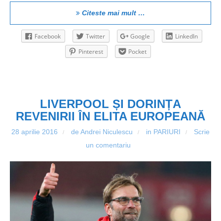
Citeste mai mult …
Facebook
Twitter
Google
LinkedIn
Pinterest
Pocket
LIVERPOOL ȘI DORINȚA
REVENIRII ÎN ELITA EUROPEANĂ
28 aprilie 2016
de Andrei Niculescu
in
PARIURI
Scrie
/
/
/
un comentariu