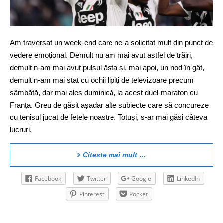
Am traversat un week-end care ne-a solicitat mult din punct de
vedere emoțional. Demult nu am mai avut astfel de trăiri,
demult n-am mai avut pulsul ăsta și, mai apoi, un nod în gât,
demult n-am mai stat cu ochii lipiți de televizoare precum
sâmbătă, dar mai ales duminică, la acest duel-maraton cu
Franța. Greu de găsit așadar alte subiecte care să concureze
cu tenisul jucat de fetele noastre. Totuși, s-ar mai găsi câteva
lucruri.
Citeste mai mult …
Facebook
Twitter
Google
LinkedIn
Pinterest
Pocket