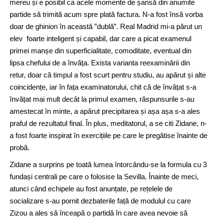
mereu și e posibil ca acele momente de șansă din anumite
partide să trimită acum spre plată factura. N-a fost însă vorba
doar de ghinion în această ”dublă”. Real Madrid mi-a părut un
elev foarte inteligent și capabil, dar care a picat examenul
primei manșe din superficialitate, comoditate, eventual din
lipsa chefului de a învăța. Exista varianta reexaminării din
retur, doar că timpul a fost scurt pentru studiu, au apărut și alte
coincidențe, iar în fața examinatorului, chit că de învățat s-a
învățat mai mult decât la primul examen, răspunsurile s-au
amestecat în minte, a apărut precipitarea și așa așa s-a ales
praful de rezultatul final. În plus, meditatorul, a se citi Zidane, n-
a fost foarte inspirat în exercițiile pe care le pregătise înainte de
probă.
Zidane a surprins pe toată lumea întorcându-se la formula cu 3
fundași centrali pe care o folosise la Sevilla. Înainte de meci,
atunci când echipele au fost anunțate, pe rețelele de
socializare s-au pornit dezbaterile față de modulul cu care
Zizou a ales să înceapă o partidă în care avea nevoie să