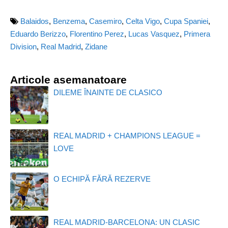
Balaidos
,
Benzema
,
Casemiro
,
Celta Vigo
,
Cupa Spaniei
,
Eduardo Berizzo
,
Florentino Perez
,
Lucas Vasquez
,
Primera
Division
,
Real Madrid
,
Zidane
Articole asemanatoare
DILEME ÎNAINTE DE CLASICO
REAL MADRID + CHAMPIONS LEAGUE =
LOVE
O ECHIPĂ FĂRĂ REZERVE
REAL MADRID-BARCELONA: UN CLASIC