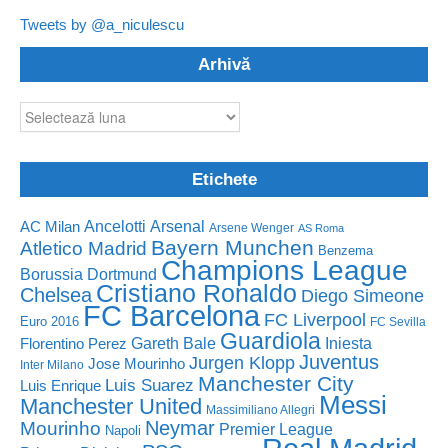
Tweets by @a_niculescu
Arhivă
Arhivă
Etichete
Ancelotti
Arsenal
AC Milan
Arsene Wenger
AS Roma
Bayern Munchen
Atletico Madrid
Benzema
Champions League
Borussia Dortmund
Cristiano Ronaldo
Chelsea
Diego Simeone
FC Barcelona
FC Liverpool
Euro 2016
FC Sevilla
Guardiola
Florentino Perez
Gareth Bale
Iniesta
Juventus
Jurgen Klopp
Jose Mourinho
Inter Milano
Manchester City
Luis Suarez
Luis Enrique
Messi
Manchester United
Massimiliano Allegri
Neymar
Mourinho
Premier League
Napoli