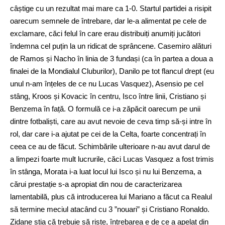
câștige cu un rezultat mai mare ca 1-0. Startul partidei a risipit
oarecum semnele de întrebare, dar le-a alimentat pe cele de
exclamare, căci felul în care erau distribuiți anumiți jucători
îndemna cel puțin la un ridicat de sprâncene. Casemiro alături
de Ramos și Nacho în linia de 3 fundași (ca în partea a doua a
finalei de la Mondialul Cluburilor), Danilo pe tot flancul drept (eu
unul n-am înțeles de ce nu Lucas Vasquez), Asensio pe cel
stâng, Kroos și Kovacic în centru, Isco între linii, Cristiano și
Benzema în față. O formulă ce i-a zăpăcit oarecum pe unii
dintre fotbaliști, care au avut nevoie de ceva timp să-și intre în
rol, dar care i-a ajutat pe cei de la Celta, foarte concentrați în
ceea ce au de făcut. Schimbările ulterioare n-au avut darul de
a limpezi foarte mult lucrurile, căci Lucas Vasquez a fost trimis
în stânga, Morata i-a luat locul lui Isco și nu lui Benzema, a
cărui prestație s-a apropiat din nou de caracterizarea
lamentabilă, plus că introducerea lui Mariano a făcut ca Realul
să termine meciul atacând cu 3 ”nouari” și Cristiano Ronaldo.
Zidane știa că trebuie să riște, întrebarea e de ce a apelat din