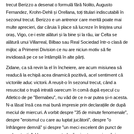
trecut Berizzo a desenat o formulă fără Nolito, Augusto
Fernandez, Krohn-Dehli și Orellana, toți titulari indiscutabili în
sezonul trecut. Berizzo e un antrenor care merită poate mai
multe aprecieri, dar căruia îi place să lucreze în liniștea unui
oraș, Vigo, ce-i este alături și la bine și la rău, iar Celta se
alătură unui Villarreal, Bilbao sau Real Sociedad într-o clasă de
mijloc a Primerei Division ce nu are niciun motiv să fie
invidioasă pe ce se întâmplă în alte părți.
Zidane, ca să revin la el în încheiere, are acum misiunea să
readucă la echipă acea dinamică pozitivă, acel sentiment că
victoriile aduc victorii. A reușit-o în sezonul trecut, când a
resuscitat o trupă intrată oarecum în comă după eșecul cu
Atletico de pe ”Bernabeu”, nu văd de ce n-ar putea și-n acesta.
N-a lăsat însă cea mai bună impresie prin declarațiile de după
meciul de miercuri. A vorbit despre ”35 de minute fenomenale”,
despre ”eroismul cu care au luptat jucătorii”, despre ”o
înfrângere demnă” și despre ”un meci excelent din punct de