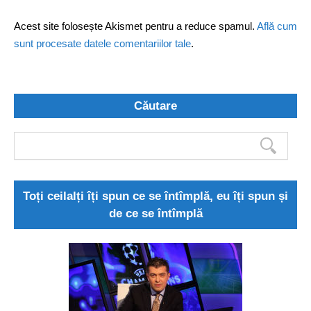
Acest site folosește Akismet pentru a reduce spamul.
Află cum
sunt procesate datele comentariilor tale
.
Căutare
Toți ceilalți îți spun ce se întîmplă, eu îți spun și
de ce se întîmplă