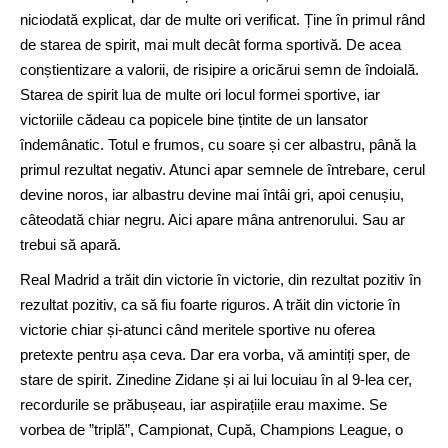
niciodată explicat, dar de multe ori verificat. Ține în primul rând
de starea de spirit, mai mult decât forma sportivă. De acea
conștientizare a valorii, de risipire a oricărui semn de îndoială.
Starea de spirit lua de multe ori locul formei sportive, iar
victoriile cădeau ca popicele bine țintite de un lansator
îndemânatic. Totul e frumos, cu soare și cer albastru, până la
primul rezultat negativ. Atunci apar semnele de întrebare, cerul
devine noros, iar albastru devine mai întâi gri, apoi cenușiu,
câteodată chiar negru. Aici apare mâna antrenorului. Sau ar
trebui să apară.
Real Madrid a trăit din victorie în victorie, din rezultat pozitiv în
rezultat pozitiv, ca să fiu foarte riguros. A trăit din victorie în
victorie chiar și-atunci când meritele sportive nu oferea
pretexte pentru așa ceva. Dar era vorba, vă amintiți sper, de
stare de spirit. Zinedine Zidane și ai lui locuiau în al 9-lea cer,
recordurile se prăbușeau, iar aspirațiile erau maxime. Se
vorbea de ”triplă”, Campionat, Cupă, Champions League, o