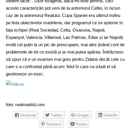
vedere tactic”. Ușor exagerat, dacă-mi este permis, căci
aceste caracterizări pot veni de la antrenorul Celtei, în niciun
caz de la antrenorul Realului. Cupa Spaniei era ultimul trofeu
pe lista obiectivelor madrilene, dar programul ce se așterne în
fața echipei (Real Sociedad, Celta, Osasuna, Napoli,
Espanyol, Valencia, Villarreal, Las Palmas, Eibar și iar Napoli)
invită cel puțin la un pic de preocupare, mai ales ținând cont de
problemele de lot ce există și ar mai putea apărea. Îndrăznesc
să spun că e un examen mai greu pentru Zidane decât cele cu
care s-a confruntat până acum: felul în care va izbuti el să
gestioneze un eșec.
foto: realmadrid.com
Facebook
Twitter
Google
LinkedIn
Pinterest
Pocket