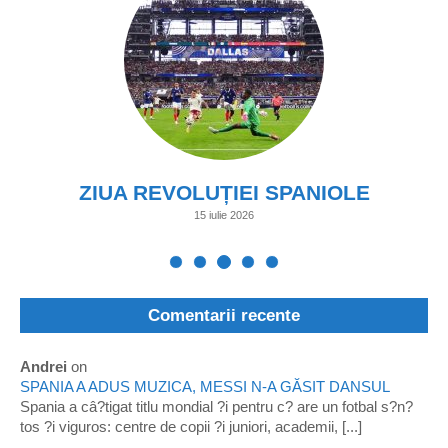
ZIUA REVOLUȚIEI SPANIOLE
15 iulie 2026
Comentarii recente
Andrei
on
SPANIA A ADUS MUZICA, MESSI N-A GĂSIT DANSUL
Spania a câ?tigat titlu mondial ?i pentru c? are un fotbal s?n?
tos ?i viguros: centre de copii ?i juniori, academii, [...]