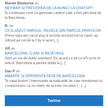
Marian Bastiurea
on
NEYMAR ȘI TRECEREA DE LA BUNICI LA CHATGPT
În continuare cred ca greseala carierei sale a fost plecarea de
la Barcelona.
R.
on
CE A VĂZUT PARISUL: REGELE DIN PARCUL PRINȚILOR
Prima oara am vazut psg ul acesta sezonul trecut cand i au
zdrovit pe cei de la City in acel [...]
AR
on
BARCELONA, 11 ANI ȘI ÎNCĂ UNUL
Simt un soi de dublu standard. De acord cu tot ce a?i scris în
articol. Barcelona a pierdut dubla la [...]
Dan P
on
MBAPPE ȘI DIFERENȚA FAȚĂ DE BARCELONA
Te salut Andrei ! Interesante actualizarile de care mentionezi tu
( marturisesc ca nu stiam de aceste circulare ) : [...]
Twitter