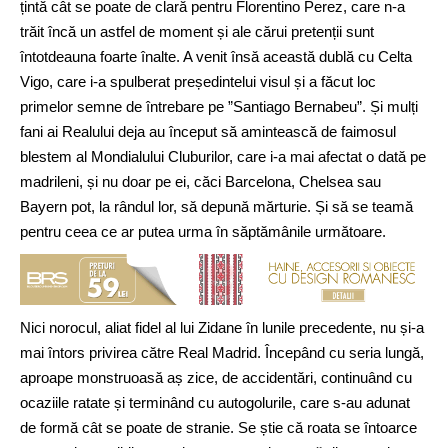
țintă cât se poate de clară pentru Florentino Perez, care n-a
trăit încă un astfel de moment și ale cărui pretenții sunt
întotdeauna foarte înalte. A venit însă această dublă cu Celta
Vigo, care i-a spulberat președintelui visul și a făcut loc
primelor semne de întrebare pe ”Santiago Bernabeu”. Și mulți
fani ai Realului deja au început să amintească de faimosul
blestem al Mondialului Cluburilor, care i-a mai afectat o dată pe
madrileni, și nu doar pe ei, căci Barcelona, Chelsea sau
Bayern pot, la rândul lor, să depună mărturie. Și să se teamă
pentru ceea ce ar putea urma în săptămânile următoare.
Nici norocul, aliat fidel al lui Zidane în lunile precedente, nu și-a
mai întors privirea către Real Madrid. Începând cu seria lungă,
aproape monstruoasă aș zice, de accidentări, continuând cu
ocaziile ratate și terminând cu autogolurile, care s-au adunat
de formă cât se poate de stranie. Se știe că roata se întoarce