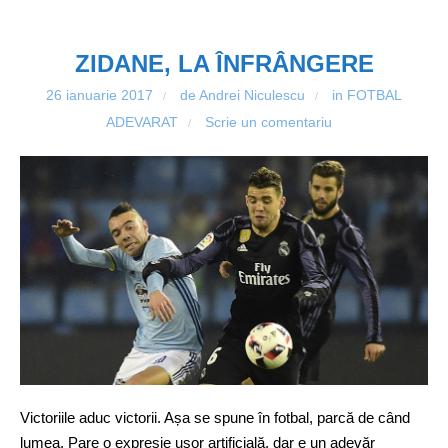
ZIDANE, LA ÎNFRÂNGERE
26 ianuarie 2017
de Andrei Niculescu
in
FOTBAL
/
/
ADEVARAT
Scrie un comentariu
/
Victoriile aduc victorii. Așa se spune în fotbal, parcă de când
lumea. Pare o expresie ușor artificială, dar e un adevăr