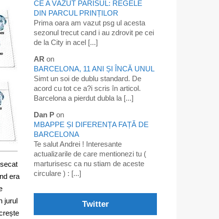
CE A VĂZUT PARISUL: REGELE
DIN PARCUL PRINȚILOR
Prima oara am vazut psg ul acesta
sezonul trecut cand i au zdrovit pe cei
de la City in acel [...]
AR
on
BARCELONA, 11 ANI ȘI ÎNCĂ UNUL
Simt un soi de dublu standard. De
acord cu tot ce a?i scris în articol.
Barcelona a pierdut dubla la [...]
Dan P
on
MBAPPE ȘI DIFERENȚA FAȚĂ DE
BARCELONA
Te salut Andrei ! Interesante
actualizarile de care mentionezi tu (
marturisesc ca nu stiam de aceste
isecat
circulare ) : [...]
înd era
e
 jurul
Twitter
 crește