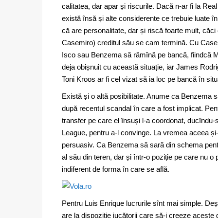
calitatea, dar apar și riscurile. Dacă n-ar fi la R
există însă și alte considerente ce trebuie luate
că are personalitate, dar și riscă foarte mult, căc
Casemiro) creditul său se cam termină. Cu Casem
Isco sau Benzema să rămînă pe bancă, fiindcă Mod
deja obișnuit cu această situație, iar James Rodr
Toni Kroos ar fi cel vizat să ia loc pe bancă în si
Există și o altă posibilitate. Anume ca Benzema să f
după recentul scandal în care a fost implicat. Pen
transfer pe care el însuși l-a coordonat, ducînd
League, pentru a-l convinge. La vremea aceea și-l
persuasiv. Ca Benzema să sară din schema pentru 
al său din teren, dar și într-o poziție pe care nu o 
indiferent de forma în care se află.
Pentru Luis Enrique lucrurile sînt mai simple. Deș
are la dispoziție jucătorii care să-i creeze aceste 