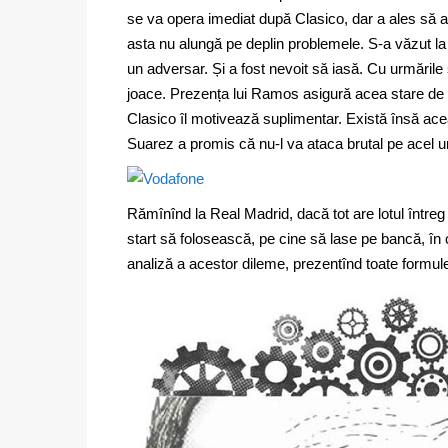
se va opera imediat după Clasico, dar a ales să amî
asta nu alungă pe deplin problemele. S-a văzut la 
un adversar. Și a fost nevoit să iasă. Cu urmările ș
joace. Prezența lui Ramos asigură acea stare de spi
Clasico îl motivează suplimentar. Există însă ace
Suarez a promis că nu-l va ataca brutal pe acel u
Rămînînd la Real Madrid, dacă tot are lotul întreg 
start să folosească, pe cine să lase pe bancă, în 
analiză a acestor dileme, prezentînd toate formule