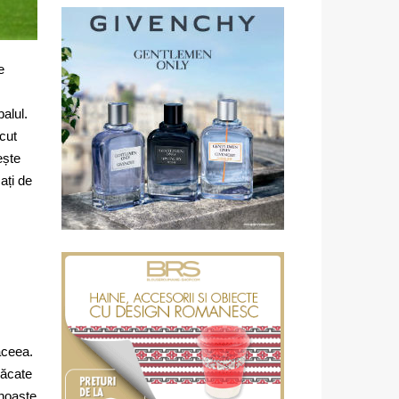
e
alul.
cut
ește
ați de
aceea.
răcate
unoaște