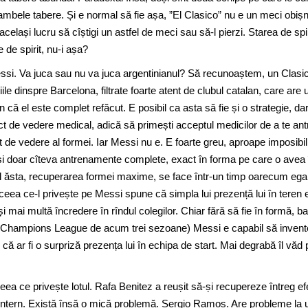
 ambele tabere. Și e normal să fie așa, ”El Clasico” nu e un meci obișnu
celași lucru să cîștigi un astfel de meci sau să-l pierzi. Starea de spi
e de spirit, nu-i așa?
si. Va juca sau nu va juca argentinianul? Să recunoaștem, un Clasic
le dinspre Barcelona, filtrate foarte atent de clubul catalan, care are 
ă el este complet refăcut. E posibil ca asta să fie și o strategie, da
nct de vedere medical, adică să primești acceptul medicilor de a te an
nct de vedere al formei. Iar Messi nu e. E foarte greu, aproape imposibil
 și doar cîteva antrenamente complete, exact în forma pe care o avea 
l ăsta, recuperarea formei maxime, se face într-un timp oarecum ega
 ceea ce-l privește pe Messi spune că simpla lui prezență lui în teren 
i mai multă încredere în rîndul colegilor. Chiar fără să fie în formă, ba
din Champions League de acum trei sezoane) Messi e capabil să inven
că ar fi o surpriză prezența lui în echipa de start. Mai degrabă îl văd 
a ce privește lotul. Rafa Benitez a reușit să-și recupereze întreg ef
i intern. Există însă o mică problemă. Sergio Ramos. Are probleme la 