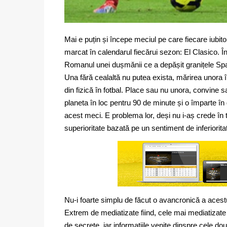
Mai e puțin și începe meciul pe care fiecare iubito
marcat în calendarul fiecărui sezon: El Clasico. 
Romanul unei dușmănii ce a depășit granițele Spanie
Una fără cealaltă nu putea exista, mărirea unora 
din fizică în fotbal. Place sau nu unora, convine s
planeta în loc pentru 90 de minute și o împarte în
acest meci. E problema lor, deși nu i-aș crede în t
superioritate bazată pe un sentiment de inferiorita
Nu-i foarte simplu de făcut o avancronică a acestu
Extrem de mediatizate fiind, cele mai mediatizate
de secrete, iar informațiile venite dinspre cele 