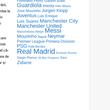
Florentino Perez
Gareth Bale
Guardiola
ării,
Iniesta
Inter Milano
Jurgen Klopp
Jose Mourinho
mbia la
Juventus
Luis Enrique
în
Manchester City
Luis Suarez
n
Manchester United
Messi
Massimiliano Allegri
Neymar
Mourinho
Napoli
 care
Premier League
Primera Division
este
PSG
Rafa Benitez
Real Madrid
nd că-
Romania
Rooney
vea de
Sergio Ramos
Xavi
Sir Alex Ferguson
Zidane
r și