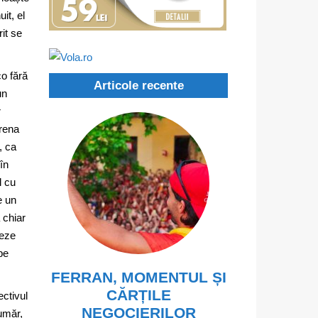
it, el
rit se
o fără
Articole recente
un
r
trena
, ca
în
l cu
e un
 chiar
teze
pe
FERRAN, MOMENTUL ȘI
CĂRȚILE
ectivul
NEGOCIERILOR
umăr,