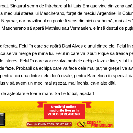
croat. Singurul semn de întrebare al lui Luis Enrique vine din zona apăr
ea meciului starea lui Mascherano, forțat de meciul Argentinei în Colu
a Neymar, dar brazilianul nu poate fi scos din nici o schemă, mai ales 
ul lui Mascherano să apară Mathieu sau Vermaelen, e însă destul de puți
e diferența. Felul în care se apără Dani Alves e unul dintre ele. Felul în
ă se va merge pe mîna lui. Felul în care va izbuti Pique să treacă p
 interes. Felul în care vor rezolva ambele echipe fazele fixe, știut fii
l de faze. Probabil că echipa care va face cele mai puține greșeli va a
u pentru nici una dintre cele două rivale, pentru Barcelona în special, da
lusiv să avem un meci mai așezat, mai închis, ca-n alte dăți.
ul de așteptare e foarte mare. Să fie fotbal, așadar!