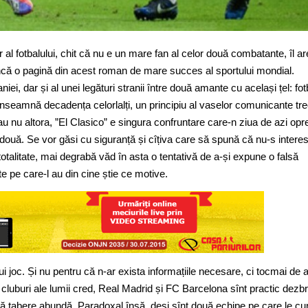
r al fotbalului, chit că nu e un mare fan al celor două combatante, îl ar
Încă o pagină din acest roman de mare succes al sportului mondial.
i, dar și al unei legături stranii între două amante cu același țel: fotb
înseamnă decadența celorlalți, un principiu al vaselor comunicante tre
au nu altora, ”El Clasico” e singura confruntare care-n ziua de azi opr
 două. Se vor găsi cu siguranță și cîțiva care să spună că nu-s interes
otalitate, mai degrabă văd în asta o tentativă de a-și expune o falsă
te pe care-l au din cine știe ce motive.
i joc. Și nu pentru că n-ar exista informațiile necesare, ci tocmai de 
 cluburi ale lumii cred, Real Madrid și FC Barcelona sînt practic dezb
două tabere abundă. Paradoxal însă, deși sînt două echipe pe care le c