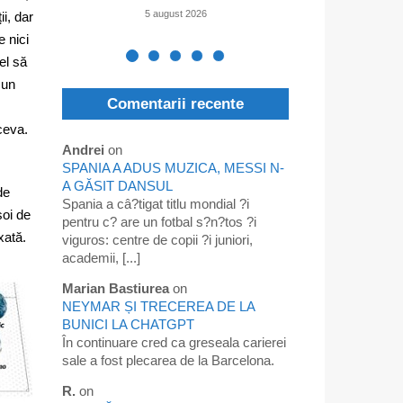
5 august 2026
i, dar
e nici
el să
 un
Comentarii recente
ceva.
Andrei
on
SPANIA A ADUS MUZICA, MESSI N-
A GĂSIT DANSUL
de
Spania a câ?tigat titlu mondial ?i
soi de
pentru c? are un fotbal s?n?tos ?i
xată.
viguros: centre de copii ?i juniori,
academii, [...]
Marian Bastiurea
on
NEYMAR ȘI TRECEREA DE LA
BUNICI LA CHATGPT
În continuare cred ca greseala carierei
sale a fost plecarea de la Barcelona.
R.
on