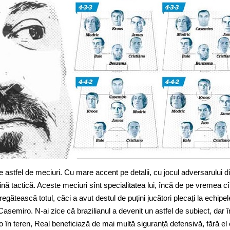
 astfel de meciuri. Cu mare accent pe detalii, cu jocul adversarului d
ină tactică. Aceste meciuri sînt specialitatea lui, încă de pe vremea c
regătească totul, căci a avut destul de puțini jucători plecați la echipel
semiro. N-ai zice că brazilianul a devenit un astfel de subiect, dar în
 în teren, Real beneficiază de mai multă siguranță defensivă, fără el