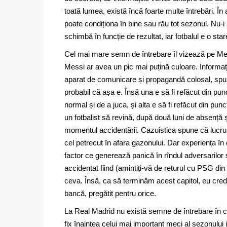
toată lumea, există încă foarte multe întrebări. În
poate condiționa în bine sau rău tot sezonul. Nu-i a
schimbă în funcție de rezultat, iar fotbalul e o star
Cel mai mare semn de întrebare îl vizează pe Mes
Messi ar avea un pic mai puțină culoare. Informații
aparat de comunicare și propagandă colosal, spun c
probabil că așa e. Însă una e să fi refăcut din pu
normal și de a juca, și alta e să fi refăcut din pu
un fotbalist să revină, după două luni de absență
momentul accidentării. Cazuistica spune că lucru
cel petrecut în afara gazonului. Dar experiența în
factor ce generează panică în rîndul adversarilor ș
accidentat fiind (amintiți-vă de returul cu PSG 
ceva. Însă, ca să terminăm acest capitol, eu cred 
bancă, pregătit pentru orice.
La Real Madrid nu există semne de întrebare în cee
fix înaintea celui mai important meci al sezonulu