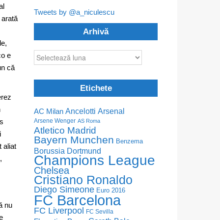
al
Tweets by @a_niculescu
 arată
Arhivă
le,
Arhivă
co e
un că
Etichete
erez
n
Ancelotti
Arsenal
AC Milan
Arsene Wenger
ns
AS Roma
Atletico Madrid
i
Bayern Munchen
Benzema
aliat
Borussia Dortmund
Champions League
,
Chelsea
Cristiano Ronaldo
Diego Simeone
Euro 2016
FC Barcelona
ă nu
FC Liverpool
FC Sevilla
e