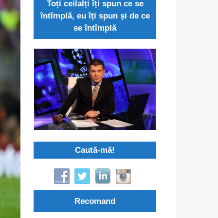
Toți ceilalți îți spun ce se
întîmplă, eu îți spun și de ce
se întîmplă
Caută-mă!
Recomand