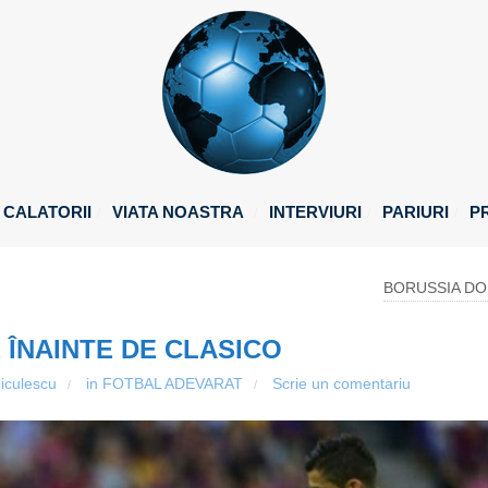
CALATORII
VIATA NOASTRA
INTERVIURI
PARIURI
P
BORUSSIA DO
 ÎNAINTE DE CLASICO
iculescu
in
FOTBAL ADEVARAT
Scrie un comentariu
/
/