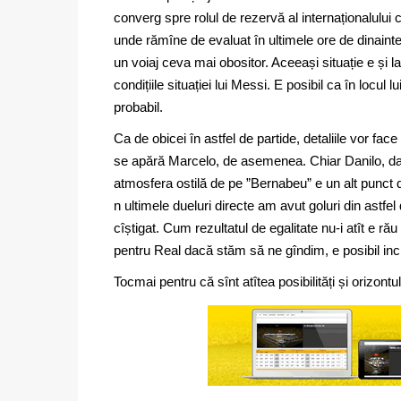
converg spre rolul de rezervă al internaționalului 
unde rămîne de evaluat în ultimele ore de dinaint
un voiaj ceva mai obositor. Aceeași situație e și l
condițiile situației lui Messi. E posibil ca în loc
probabil.
Ca de obicei în astfel de partide, detaliile vor fac
se apără Marcelo, de asemenea. Chiar Danilo, dac
atmosfera ostilă de pe ”Bernabeu” e un alt punct de
n ultimele dueluri directe am avut goluri din astfe
cîștigat. Cum rezultatul de egalitate nu-i atît e ră
pentru Real dacă stăm să ne gîndim, e posibil inc
Tocmai pentru că sînt atîtea posibilități și orizont