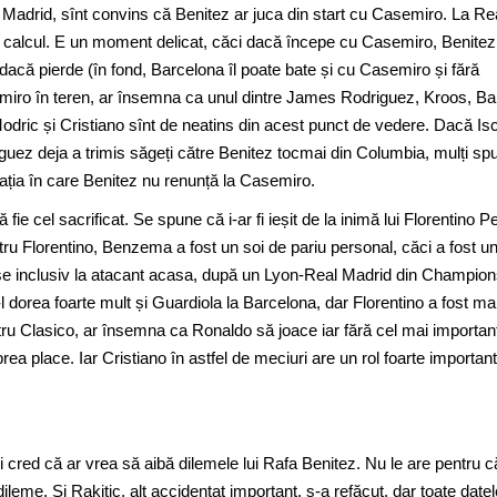
eal Madrid, sînt convins că Benitez ar juca din start cu Casemiro. La Re
 în calcul. E un moment delicat, căci dacă începe cu Casemiro, Benitez
i dacă pierde (în fond, Barcelona îl poate bate și cu Casemiro și fără
iro în teren, ar însemna ca unul dintre James Rodriguez, Kroos, Ba
ric și Cristiano sînt de neatins din acest punct de vedere. Dacă Is
iguez deja a trimis săgeți către Benitez tocmai din Columbia, mulți sp
tuația în care Benitez nu renunță la Casemiro.
ie cel sacrificat. Se spune că i-ar fi ieșit de la inimă lui Florentino P
tru Florentino, Benzema a fost un soi de pariu personal, căci a fost u
u-se inclusiv la atacant acasa, după un Lyon-Real Madrid din Champio
 dorea foarte mult și Guardiola la Barcelona, dar Florentino a fost ma
Clasico, ar însemna ca Ronaldo să joace iar fără cel mai important 
prea place. Iar Cristiano în astfel de meciuri are un rol foarte important
i cred că ar vrea să aibă dilemele lui Rafa Benitez. Nu le are pentru c
dileme. Și Rakitic, alt accidentat important, s-a refăcut, dar toate datel