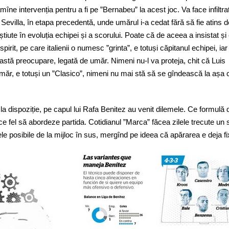
ne intervenția pentru a fi pe ”Bernabeu” la acest joc. Va face infiltrați
Sevilla, în etapa precedentă, unde umărul i-a cedat fără să fie atins d
tiute în evoluția echipei și a scorului. Poate că de aceea a insistat și 
rit, pe care italienii o numesc ”grinta”, e totuși căpitanul echipei, iar
astă preocupare, legată de umăr. Nimeni nu-l va proteja, chit că Luis
măr, e totuși un ”Clasico”, nimeni nu mai stă să se gîndească la așa 
la dispoziție, pe capul lui Rafa Benitez au venit dilemele. Ce formulă 
ce fel să abordeze partida. Cotidianul ”Marca” făcea zilele trecute un 
le posibile de la mijloc în sus, mergînd pe ideea că apărarea e deja fi