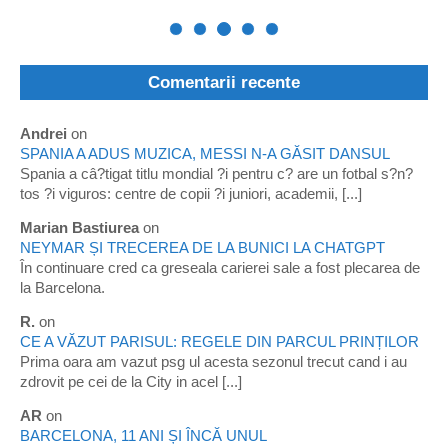
Comentarii recente
Andrei
on
SPANIA A ADUS MUZICA, MESSI N-A GĂSIT DANSUL
Spania a câ?tigat titlu mondial ?i pentru c? are un fotbal s?n?
tos ?i viguros: centre de copii ?i juniori, academii, [...]
Marian Bastiurea
on
NEYMAR ȘI TRECEREA DE LA BUNICI LA CHATGPT
În continuare cred ca greseala carierei sale a fost plecarea de
la Barcelona.
R.
on
CE A VĂZUT PARISUL: REGELE DIN PARCUL PRINȚILOR
Prima oara am vazut psg ul acesta sezonul trecut cand i au
zdrovit pe cei de la City in acel [...]
AR
on
BARCELONA, 11 ANI ȘI ÎNCĂ UNUL