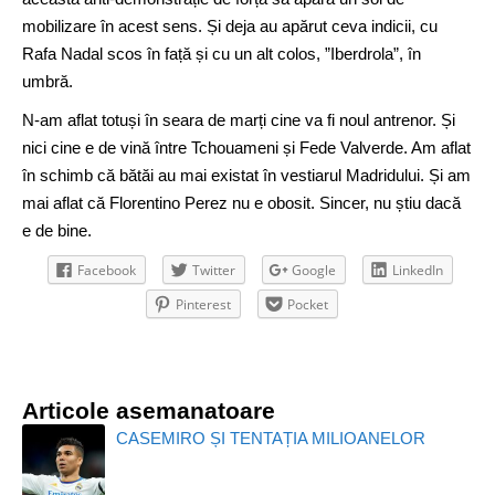
mobilizare în acest sens. Și deja au apărut ceva indicii, cu
Rafa Nadal scos în față și cu un alt colos, ”Iberdrola”, în
umbră.
N-am aflat totuși în seara de marți cine va fi noul antrenor. Și
nici cine e de vină între Tchouameni și Fede Valverde. Am aflat
în schimb că bătăi au mai existat în vestiarul Madridului. Și am
mai aflat că Florentino Perez nu e obosit. Sincer, nu știu dacă
e de bine.
Facebook
Twitter
Google
LinkedIn
Pinterest
Pocket
Articole asemanatoare
CASEMIRO ȘI TENTAȚIA MILIOANELOR