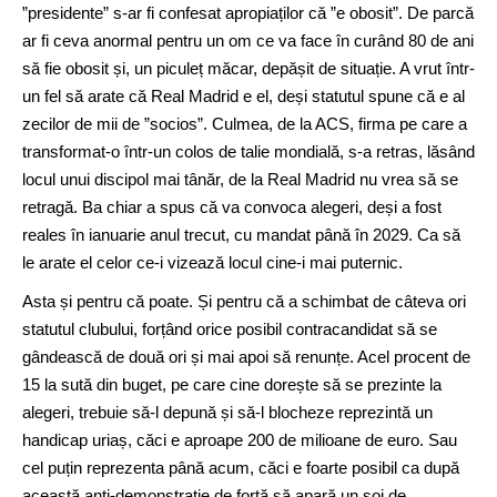
”presidente” s-ar fi confesat apropiaților că ”e obosit”. De parcă
ar fi ceva anormal pentru un om ce va face în curând 80 de ani
să fie obosit și, un piculeț măcar, depășit de situație. A vrut într-
un fel să arate că Real Madrid e el, deși statutul spune că e al
zecilor de mii de ”socios”. Culmea, de la ACS, firma pe care a
transformat-o într-un colos de talie mondială, s-a retras, lăsând
locul unui discipol mai tânăr, de la Real Madrid nu vrea să se
retragă. Ba chiar a spus că va convoca alegeri, deși a fost
reales în ianuarie anul trecut, cu mandat până în 2029. Ca să
le arate el celor ce-i vizează locul cine-i mai puternic.
Asta și pentru că poate. Și pentru că a schimbat de câteva ori
statutul clubului, forțând orice posibil contracandidat să se
gândească de două ori și mai apoi să renunțe. Acel procent de
15 la sută din buget, pe care cine dorește să se prezinte la
alegeri, trebuie să-l depună și să-l blocheze reprezintă un
handicap uriaș, căci e aproape 200 de milioane de euro. Sau
cel puțin reprezenta până acum, căci e foarte posibil ca după
această anti-demonstrație de forță să apară un soi de