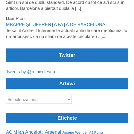
Simt un soi de dublu standard. De acord cu tot ce a?i scris în
articol. Barcelona a pierdut dubla la [...]
Dan P
on
MBAPPE ȘI DIFERENȚA FAȚĂ DE BARCELONA
Te salut Andrei ! Interesante actualizarile de care mentionezi tu
( marturisesc ca nu stiam de aceste circulare ) : [...]
Twitter
Tweets by @a_niculescu
Arhivă
Arhivă
Etichete
Ancelotti
Arsenal
AC Milan
Arsene Wenger
AS Roma