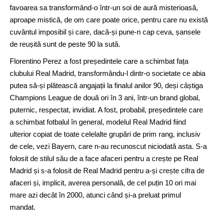
favoarea sa transformând-o într-un soi de aură misterioasă,
aproape mistică, de om care poate orice, pentru care nu există
cuvântul imposibil și care, dacă-și pune-n cap ceva, șansele
de reușită sunt de peste 90 la sută.
Florentino Perez a fost președintele care a schimbat fața
clubului Real Madrid, transformându-l dintr-o societate ce abia
putea să-și plătească angajații la finalul anilor 90, deși câștiga
Champions League de două ori în 3 ani, într-un brand global,
puternic, respectat, invidiat. A fost, probabil, președintele care
a schimbat fotbalul în general, modelul Real Madrid fiind
ulterior copiat de toate celelalte grupări de prim rang, inclusiv
de cele, vezi Bayern, care n-au recunoscut niciodată asta. S-a
folosit de stilul său de a face afaceri pentru a crește pe Real
Madrid și s-a folosit de Real Madrid pentru a-și crește cifra de
afaceri și, implicit, averea personală, de cel puțin 10 ori mai
mare azi decât în 2000, atunci când și-a preluat primul
mandat.