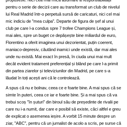
pentru o serie de decizii care au transformat un club de nivelul
lui Real Madrid într-o perpetuă sursă de caricaturi, nici cel mai
mic indiciu de ”mea culpa”. Departe de figura de șef al unui
club pe care l-a condus spre 7 trofee Champions League și,
mai ales, spre un buget ce depășește bine miliardul de euro,
Florentino a oferit imaginea unui dezorientat, puțin coerent,
maniaco-depresiv, căutând inamici unde există, dar mai ales
unde nu există. Mai exact în presă, în ciuda unui mai mult
decât evident tratament preferențial și blând pe care l-a primit
din partea ziarelor și televiziunilor din Madrid, pe care s-a
lăudat în toți acești ani că le controlează.
A spus că nu e bolnav, ceea ce e foarte bine. A mai spus că se
simte în puteri, ceea ce iar e foarte bine. Și a mai spus că va
trebui scoș ”în șuturi” din biroul său de președinte de rivalii pe
care nu i-a numit, dar care e posibil să existe, căci altfel e greu
de explicat o asemenea ieșire. A vorbit 15 minute despre un
ziar, ”ABC”, pentru că un jurnalist de acolo a scris, pe surse că