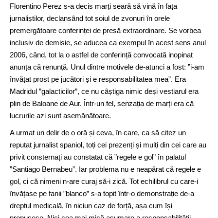
Florentino Perez s-a decis marți seară să vină în fața
jurnaliștilor, declansând tot soiul de zvonuri în orele
premergătoare conferinței de presă extraordinare. Se vorbea
inclusiv de demisie, se aducea ca exempul în acest sens anul
2006, când, tot la o astfel de conferință convocată inopinat
anunța că renunță. Unul dintre motivele de-atunci a fost: ”i-am
învățat prost pe jucători și e responsabilitatea mea”. Era
Madridul ”galacticilor”, ce nu câștiga nimic deși vestiarul era
plin de Baloane de Aur. Într-un fel, senzația de marți era că
lucrurile azi sunt asemănătoare.
A urmat un delir de o oră și ceva, în care, ca să citez un
reputat jurnalist spaniol, toți cei prezenți și mulți din cei care au
privit consternați au constatat că ”regele e gol” în palatul
”Santiago Bernabeu”. Iar problema nu e neapărat că regele e
gol, ci că nimeni n-are curaj să-i zică. Tot echilibrul cu care-i
învățase pe fanii ”blanco” s-a topit într-o demonstrație de-a
dreptul medicală, în niciun caz de forță, așa cum își
propusese. Nici cea mai mică asumare a responsabilității