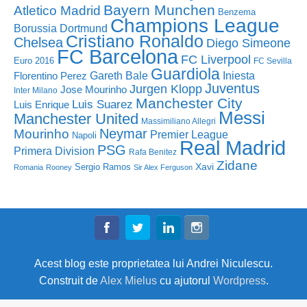
Bayern Munchen
Atletico Madrid
Benzema
Champions League
Borussia Dortmund
Cristiano Ronaldo
Chelsea
Diego Simeone
FC Barcelona
FC Liverpool
Euro 2016
FC Sevilla
Guardiola
Florentino Perez
Gareth Bale
Iniesta
Juventus
Jurgen Klopp
Jose Mourinho
Inter Milano
Manchester City
Luis Suarez
Luis Enrique
Messi
Manchester United
Massimiliano Allegri
Neymar
Mourinho
Premier League
Napoli
Real Madrid
PSG
Primera Division
Rafa Benitez
Zidane
Sergio Ramos
Xavi
Romania
Rooney
Sir Alex Ferguson
Acest blog este proprietatea lui Andrei Niculescu.
Construit de
Alex Mielus
cu ajutorul
Wordpress
.