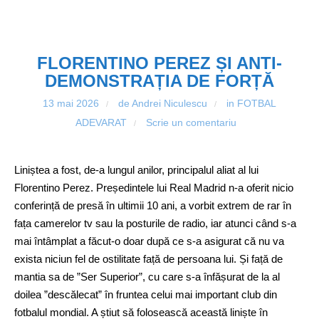
FLORENTINO PEREZ ȘI ANTI-
DEMONSTRAȚIA DE FORȚĂ
13 mai 2026
de Andrei Niculescu
in
FOTBAL
/
/
ADEVARAT
Scrie un comentariu
/
Liniștea a fost, de-a lungul anilor, principalul aliat al lui
Florentino Perez. Președintele lui Real Madrid n-a oferit nicio
conferință de presă în ultimii 10 ani, a vorbit extrem de rar în
fața camerelor tv sau la posturile de radio, iar atunci când s-a
mai întâmplat a făcut-o doar după ce s-a asigurat că nu va
exista niciun fel de ostilitate față de persoana lui. Și față de
mantia sa de ”Ser Superior”, cu care s-a înfășurat de la al
doilea ”descălecat” în fruntea celui mai important club din
fotbalul mondial. A știut să folosească această liniște în