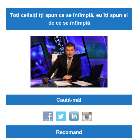
Toți ceilalți îți spun ce se întîmplă, eu îți spun și
de ce se întîmplă
Caută-mă!
Recomand