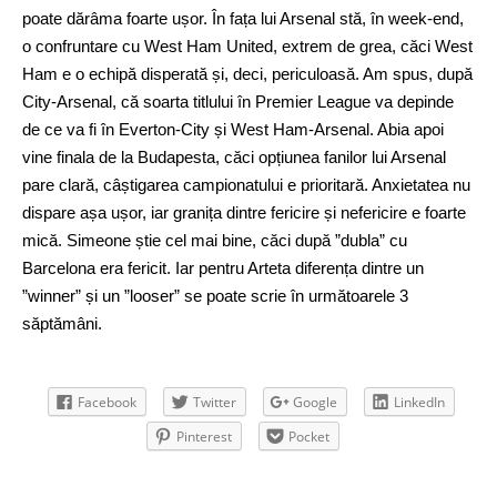
poate dărâma foarte ușor. În fața lui Arsenal stă, în week-end,
o confruntare cu West Ham United, extrem de grea, căci West
Ham e o echipă disperată și, deci, periculoasă. Am spus, după
City-Arsenal, că soarta titlului în Premier League va depinde
de ce va fi în Everton-City și West Ham-Arsenal. Abia apoi
vine finala de la Budapesta, căci opțiunea fanilor lui Arsenal
pare clară, câștigarea campionatului e prioritară. Anxietatea nu
dispare așa ușor, iar granița dintre fericire și nefericire e foarte
mică. Simeone știe cel mai bine, căci după ”dubla” cu
Barcelona era fericit. Iar pentru Arteta diferența dintre un
”winner” și un ”looser” se poate scrie în următoarele 3
săptămâni.
Facebook
Twitter
Google
LinkedIn
Pinterest
Pocket