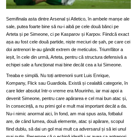
Semifinala asta dintre Arsenal și Atletico, în ambele manșe ale
sale, putea foarte bine să nu-i aibă pe cele două bănci pe
Arteta și pe Simeone, ci pe Kasparov și Karpov. Fiindcă exact
așa au fost cele două partide, niște meciuri de șah, pe care cei
doi antrenori le-au gândit extrem de meticulos. Triumfător a
ieșit, în cele din urmă, Arteta, pentru că structura defensivă a
echipei sale a funcționat mai bine decât cea a lui Simeone.
Treaba e simplă. Nu toți antrenorii sunt Luis Enrique,
Kompany, Flick sau Guardiola. Există și cealaltă categorie, în
care lider absolut într-o vreme era Mourinho, iar mai apoi a
devenit Simeone, pentru care apărarea e cel mai bun atac și,
în consecință, a nu primi gol e mult mai important decât a da.
Nu-i nimic anormal aici, în fond, am mai spus asta, fotbalul
are, de când lumea, două elemente, atac și apărare, scopul
fiind dublu, să dai un gol mai mult ca adversarul și să iei unul
mai puțin. Pesemne că o echipă ideală i-ar avea ca antrenori