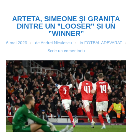
ARTETA, SIMEONE ȘI GRANIȚA
DINTRE UN ”LOOSER” ȘI UN
”WINNER”
6 mai 2026
de Andrei Niculescu
in
FOTBAL ADEVARAT
/
/
/
Scrie un comentariu