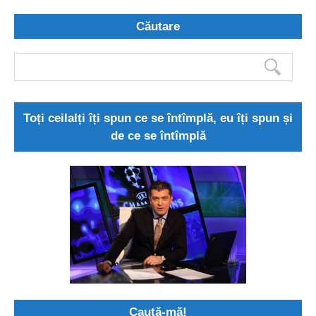
Căutare
Toți ceilalți îți spun ce se întîmplă, eu îți spun și
de ce se întîmplă
Caută-mă!