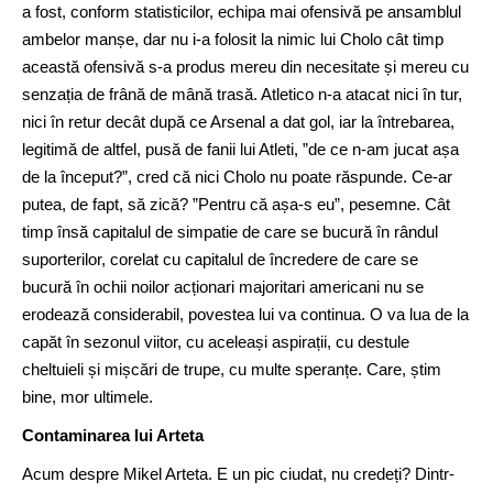
a fost, conform statisticilor, echipa mai ofensivă pe ansamblul
ambelor manșe, dar nu i-a folosit la nimic lui Cholo cât timp
această ofensivă s-a produs mereu din necesitate și mereu cu
senzația de frână de mână trasă. Atletico n-a atacat nici în tur,
nici în retur decât după ce Arsenal a dat gol, iar la întrebarea,
legitimă de altfel, pusă de fanii lui Atleti, ”de ce n-am jucat așa
de la început?”, cred că nici Cholo nu poate răspunde. Ce-ar
putea, de fapt, să zică? ”Pentru că așa-s eu”, pesemne. Cât
timp însă capitalul de simpatie de care se bucură în rândul
suporterilor, corelat cu capitalul de încredere de care se
bucură în ochii noilor acționari majoritari americani nu se
erodează considerabil, povestea lui va continua. O va lua de la
capăt în sezonul viitor, cu aceleași aspirații, cu destule
cheltuieli și mișcări de trupe, cu multe speranțe. Care, știm
bine, mor ultimele.
Contaminarea lui Arteta
Acum despre Mikel Arteta. E un pic ciudat, nu credeți? Dintr-