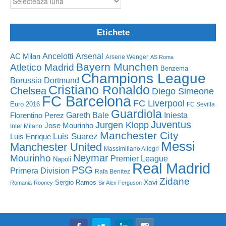
Etichete
Ancelotti
Arsenal
AC Milan
Arsene Wenger
AS Roma
Bayern Munchen
Atletico Madrid
Benzema
Champions League
Borussia Dortmund
Cristiano Ronaldo
Chelsea
Diego Simeone
FC Barcelona
FC Liverpool
Euro 2016
FC Sevilla
Guardiola
Florentino Perez
Gareth Bale
Iniesta
Juventus
Jurgen Klopp
Jose Mourinho
Inter Milano
Manchester City
Luis Suarez
Luis Enrique
Messi
Manchester United
Massimiliano Allegri
Neymar
Mourinho
Premier League
Napoli
Real Madrid
PSG
Primera Division
Rafa Benitez
Zidane
Sergio Ramos
Xavi
Romania
Rooney
Sir Alex Ferguson