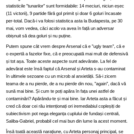
statisticile ”tunarilor” sunt formidabile: 14 meciuri, niciun eșec
(11 victorii), 9 partide fără gol primit și doar 6 goluri încasate
per-total. Dacă-i va folosi statistica asta la Budapesta, pe 30
mai, vom vedea, căci acolo va avea în față un adversar
obișnuit să dea goluri și nu puține.
Putem spune cât vrem despre Arsenal că e ”ugly team”, că e
o expertă a fazelor fixe, că e preocupată mai mult de defensivă
și tot așa. Toate aceste aspecte sunt adevărate. La fel de
adevărat este însă faptul că Arsenal și Arteta s-au contaminat
în ultimele sezoane cu un microb al anxietății. Să-i zicem
teama de a nu pierde, de a nu pierde din nou, ”again”, dacă vă
sună mai bine. Și cum te poți apăra în fața unei astfel de
contaminări? Apărându-te și mai bine. Iar Arteta asta a făcut și
cred că doar cei rău intenționați ori iremediabiul copleșiți de
subiectivism pot nega eleganța cuplului de fundași centrali,
Saliba-Gabriel, probabil cel mai bun din lume la acest moment.
Însă toată această narațiune, cu Arteta personaj principal, se