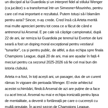
un discipol al lui Guardiola și un interpret fidel al stilului Wenger
(ca jucător) s-a transformat într-un Simeone+Mourinho, pentru
care cel mai important e rezultatul. Putem totuși să-l blamăm
pentru asta? Sincer, n-aș crede. Cred însă că Arteta merită
mai multe aprecieri pentru tot ceea ce a făcut de când e
antrenorul lui Arsenal. E pe cale să câștige campionatul, după
22 de ani, iar remiza lui Guardiola pe terenul lui Everton de luni
seară a fost un doping moral excepțional pentru vestiarul
”tunarilor”, ca și pentru public, de altfel, a dus echipa spre finala
Champions League, după 20 de ani, mai are așadar în față 4
meciuri pentru ca sezonul 2025-2026 să fie cel mai bun din
istoria clubului.
Arteta n-a fost, în toți acești ani, un pasager, dus de un curent
rămas în vigoare din perioada Wenger. El este arhitectul
acestei schimbări, fiindcă Arsenal de azi are puține de-a face
cu acel trecut. Arsenal nu mai e echipa ironizată pentru lipsa
de mentalitate, a devenit o fortăreață pe care o cucerești cu
multă greutate. În acest sezon de Champions League,