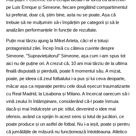
pe Luis Enrique și Simeone, fiecare pregătind compartimentul
lui preferat, doar că, știm bine, asta nu se poate. Așa că
trebuie să ne mulțumim să-i împărțim pe categorii și să le
analizăm performanțele în funcție de rezultate.
Puțin mai târziu ajung la Mikel Arteta, căci el e totuși
protagonistul zilei. Încep însă cu câteva cuvinte despre
Simeone. ”Supraviețuitorul” Simeone, așa cum i-am spus tot
aici nu de puține ori. A crezut că, 10 ani mai târziu de la ultima
finală disputată și pierdută, poate fi momentul său. A mizat,
poate, pe ideea că zeul fotbalului i-a pus și lui ceva deoparte,
măcar așa ca reparație pentru cele două eșecuri traumatizante
cu Real Madrid, la Lisabona și Milano. A încercat oarecum să-i
vină zeului în întâmpinare, considerând că-l poate înmuia
dacă-și mai îndulcește un pic stilul, devenind o idee mai
ofensiv, având ca sprijin în acest sens și lotul de jucători, ce
poate produce și un astfel de fotbal. Nu i-a ieșit, poate și pentru
că jumătățile de măsură nu funcționează întotdeauna. Atletico