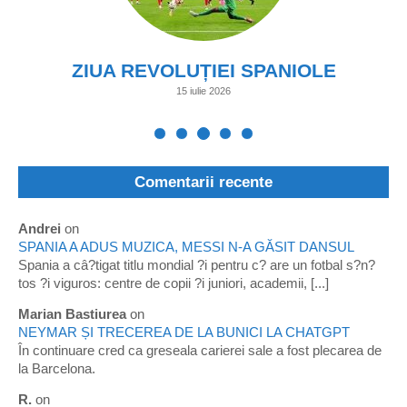
ZIUA REVOLUȚIEI SPANIOLE
15 iulie 2026
Comentarii recente
Andrei
on
SPANIA A ADUS MUZICA, MESSI N-A GĂSIT DANSUL
Spania a câ?tigat titlu mondial ?i pentru c? are un fotbal s?n?
tos ?i viguros: centre de copii ?i juniori, academii, [...]
Marian Bastiurea
on
NEYMAR ȘI TRECEREA DE LA BUNICI LA CHATGPT
În continuare cred ca greseala carierei sale a fost plecarea de
la Barcelona.
R.
on