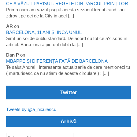
CE A VĂZUT PARISUL: REGELE DIN PARCUL PRINȚILOR
Prima oara am vazut psg ul acesta sezonul trecut cand i au
zdrovit pe cei de la City in acel [...]
AR
on
BARCELONA, 11 ANI ȘI ÎNCĂ UNUL
Simt un soi de dublu standard. De acord cu tot ce a?i scris în
articol. Barcelona a pierdut dubla la [...]
Dan P
on
MBAPPE ȘI DIFERENȚA FAȚĂ DE BARCELONA
Te salut Andrei ! Interesante actualizarile de care mentionezi tu
( marturisesc ca nu stiam de aceste circulare ) : [...]
Twitter
Tweets by @a_niculescu
Arhivă
Arhivă