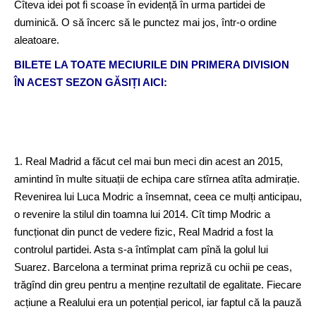
Cîteva idei pot fi scoase în evidență în urma partidei de
duminică. O să încerc să le punctez mai jos, într-o ordine
aleatoare.
BILETE LA TOATE MECIURILE DIN PRIMERA DIVISION
ÎN ACEST SEZON GĂSIȚI AICI:
1. Real Madrid a făcut cel mai bun meci din acest an 2015,
amintind în multe situații de echipa care stîrnea atîta admirație.
Revenirea lui Luca Modric a însemnat, ceea ce mulți anticipau,
o revenire la stilul din toamna lui 2014. Cît timp Modric a
funcționat din punct de vedere fizic, Real Madrid a fost la
controlul partidei. Asta s-a întîmplat cam pînă la golul lui
Suarez. Barcelona a terminat prima repriză cu ochii pe ceas,
trăgînd din greu pentru a menține rezultatil de egalitate. Fiecare
acțiune a Realului era un potențial pericol, iar faptul că la pauză