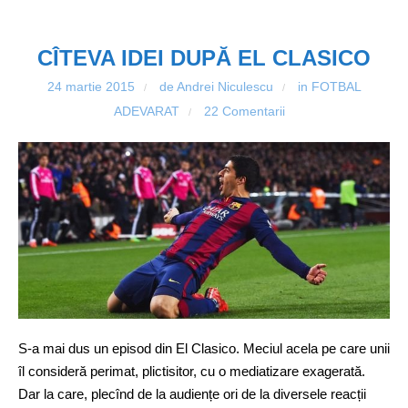
CÎTEVA IDEI DUPĂ EL CLASICO
24 martie 2015
de Andrei Niculescu
in
FOTBAL
/
/
ADEVARAT
22 Comentarii
/
S-a mai dus un episod din El Clasico. Meciul acela pe care unii
îl consideră perimat, plictisitor, cu o mediatizare exagerată.
Dar la care, plecînd de la audiențe ori de la diversele reacții