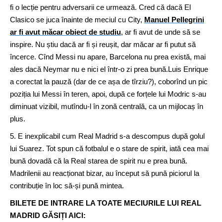
fi o lecție pentru adversarii ce urmează. Cred că dacă El
Clasico se juca înainte de meciul cu City,
Manuel Pellegrini
ar fi avut măcar obiect de studiu
, ar fi avut de unde să se
inspire. Nu știu dacă ar fi și reușit, dar măcar ar fi putut să
încerce. Cînd Messi nu apare, Barcelona nu prea există, mai
ales dacă Neymar nu e nici el într-o zi prea bună.Luis Enrique
a corectat la pauză (dar de ce așa de tîrziu?), coborînd un pic
poziția lui Messi în teren, apoi, după ce forțele lui Modric s-au
diminuat vizibil, mutîndu-l în zonă centrală, ca un mijlocaș în
plus.
5. E inexplicabil cum Real Madrid s-a descompus după golul
lui Suarez. Tot spun că fotbalul e o stare de spirit, iată cea mai
bună dovadă că la Real starea de spirit nu e prea bună.
Madrilenii au reacționat bizar, au început să pună piciorul la
contribuție în loc să-și pună mintea.
BILETE DE INTRARE LA TOATE MECIURILE LUI REAL
MADRID GĂSIȚI AICI: