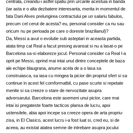
centrala, creandu-i astfel spatiu prin urcarile acestuia in banda
(iar asta e o alta dezbatere interesanta, merita in momentul de
fata Dani Alves prelungirea contractului pe un salariu fabulos,
precum cel cerut de acesta? eu, personal consider ca nu sau
oricum nu pe perioada pe care o doreste brazilianul)?
Da, Messi a avut o evolutie sub asteptari in aceasta partida,
atata timp cat Real a facut presing avansat si nu a lasat-o pe
Barcelona sa-si elaboreze jocul. Personal consider ca Real l-a
oprit pe Messi, oprind mai intai unul dintre conceptele de baza
ale echipe blaugrana, anume acela de a o lasa sa
construiasca, sa iasa cu mingea la picior din propriul sfert si sa
continue in acest fel comformatbil, cu pase scurte si repetate
menite si sa creeze o stare de nervozitate asupra
adversarului. Barcelona este asemeni unui pictor, care mai
intai isi pregateste foarte tacticos plansa de lucru, apoi
ustensilele, abia apoi incepe sa creeze opera de arta propriu-
zisa, in El Clasico, acest lucru i-a fost luat si, cred eu, si de
aceea, au existat atatea semne de intrebare asupra jocului