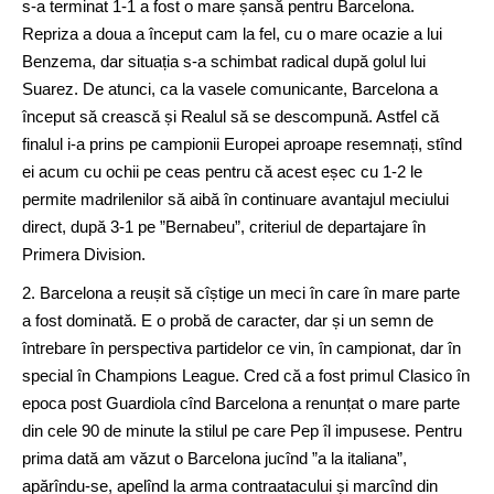
s-a terminat 1-1 a fost o mare șansă pentru Barcelona.
Repriza a doua a început cam la fel, cu o mare ocazie a lui
Benzema, dar situația s-a schimbat radical după golul lui
Suarez. De atunci, ca la vasele comunicante, Barcelona a
început să crească și Realul să se descompună. Astfel că
finalul i-a prins pe campionii Europei aproape resemnați, stînd
ei acum cu ochii pe ceas pentru că acest eșec cu 1-2 le
permite madrilenilor să aibă în continuare avantajul meciului
direct, după 3-1 pe ”Bernabeu”, criteriul de departajare în
Primera Division.
2. Barcelona a reușit să cîștige un meci în care în mare parte
a fost dominată. E o probă de caracter, dar și un semn de
întrebare în perspectiva partidelor ce vin, în campionat, dar în
special în Champions League. Cred că a fost primul Clasico în
epoca post Guardiola cînd Barcelona a renunțat o mare parte
din cele 90 de minute la stilul pe care Pep îl impusese. Pentru
prima dată am văzut o Barcelona jucînd ”a la italiana”,
apărîndu-se, apelînd la arma contraatacului și marcînd din