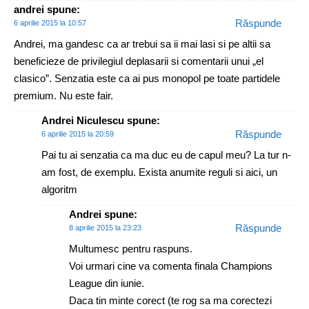
andrei
spune:
Răspunde
6 aprilie 2015 la 10:57
Andrei, ma gandesc ca ar trebui sa ii mai lasi si pe altii sa
beneficieze de privilegiul deplasarii si comentarii unui „el
clasico”. Senzatia este ca ai pus monopol pe toate partidele
premium. Nu este fair.
Andrei Niculescu
spune:
Răspunde
6 aprilie 2015 la 20:59
Pai tu ai senzatia ca ma duc eu de capul meu? La tur n-
am fost, de exemplu. Exista anumite reguli si aici, un
algoritm
Andrei
spune:
Răspunde
8 aprilie 2015 la 23:23
Multumesc pentru raspuns.
Voi urmari cine va comenta finala Champions
League din iunie.
Daca tin minte corect (te rog sa ma corectezi