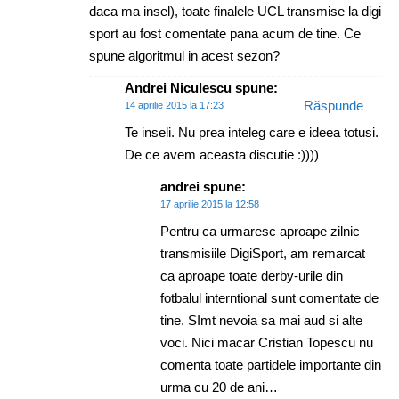
daca ma insel), toate finalele UCL transmise la digi
sport au fost comentate pana acum de tine. Ce
spune algoritmul in acest sezon?
Andrei Niculescu
spune:
Răspunde
14 aprilie 2015 la 17:23
Te inseli. Nu prea inteleg care e ideea totusi.
De ce avem aceasta discutie :))))
andrei
spune:
17 aprilie 2015 la 12:58
Pentru ca urmaresc aproape zilnic
transmisiile DigiSport, am remarcat
ca aproape toate derby-urile din
fotbalul interntional sunt comentate de
tine. SImt nevoia sa mai aud si alte
voci. Nici macar Cristian Topescu nu
comenta toate partidele importante din
urma cu 20 de ani…