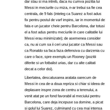
dar stau si ma intreb, daca nu cumva pozitia lui
Messi in meciurile cu miza, n-ar trebui sa fie cea
centrala, de 9 fals (inteleg ca Suarez a fost adus
fix pentru postul de varf impins, iar in momentul de
fata e un jucator cheie pentru Barcelona, dar totusi
el a fost adus pentru meciurile in care calitatile lui
Messi erau minimizate); de asemenea consider
ca, nu ai cum sa ii ceri unui jucator ca Messi sau
ca Ronaldo sa faca faza defensiva cu darzenia cu
care o face, spre exemplu un Rooney (pozitii
diferite si un fotbalist urias, dar cu alte calitati
decat a celor doi).
Libertatea, descatusarea aratata oarecum de
Messi in cea de-a doua repriza si chiar si ideea de
deplasare inspre zona de centru a terenului, a
venit atat pe un fond favorabil al meciului pentru
Barcelona, care deja incepuse sa domine, a picat
si golul lui Suarez, culminand cu cea mai intensa