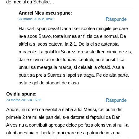
de meciul cu Schalke…
Andrei Niculescu
spune:
Răspunde
24 martie 2015 la 18:41
Hai sa-ti spun ceva! Daca Iker scotea mingiile pe care
le-a scos Bravo, toata lumea ar fi zis ca e normal. De
altfel a si scos cateva, la 2-1. De la el se asteapta
miracole. La golul lui Suarez, greseste Iker, nimic de zis,
dar e si vina celor doi fundasi centrali, nu e posibil ca
unnul sa mearga la marcaj si celalalt la ofsaid. Asa a
putut sa preia Suarez si apoi sa traga. Pe de alta parte,
asta e gol de atacant de clasa
Ovidiu
spune:
Răspunde
24 martie 2015 la 16:55
Andrei, nu crezi ca evolutia slaba a lui Messi, cel putin din
primele 2 treimi ale partidei, s-a datorat si faptului ca Dani
Alves nu a contribuit aproape deloc pe faza ofensiva si nu i-a
oferit acestuia o libertate mai mare de a patrunde in zona