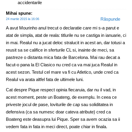
accidentarile
Mihai
spune:
Răspunde
24 martie 2015 la 16:06
A avut Mourinho anul trecut o declaratie care mi s-a parut e
atat de simpla, atat de reala: titlurile nu se castiga in ianuarie, ci
in mai. Realul nu a jucat deloc stralucit in acest an, dar totusi a
reusit sa se califice in sferturile CL si, inainte de meci, sa
pastreze o distanta mica fata de Barcelona. Mai rau decat a
facut-o pana la El Clasico nu cred ca va mai juca Realul in
acest sezon. Testul cel mare va fi cu Atletico, unde cred ca
Realul va arata altfel fata de ultimele luni.
Cat despre Pique respect opinia fiecaruia, dar nu il vad, in
acest moment, peste un Boateng, de exemplu. In ceea ce
priveste jocul de pase, loviturile de cap sau soliditatea in
defensiva (ca sa numesc doar cateva atribute) cred ca
Boateng este deasupra lui Pique. Sper sa avem ocazia sa ii
vedem fata in fata in meci direct, poate chiar in finala.