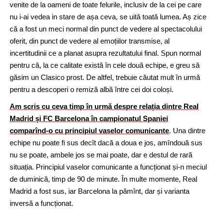
venite de la oameni de toate felurile, inclusiv de la cei pe care
nu i-ai vedea in stare de așa ceva, se uită toată lumea. Aș zice
că a fost un meci normal din punct de vedere al spectacolului
oferit, din punct de vedere al emoțiilor transmise, al
incertitudinii ce a planat asupra rezultatului final. Spun normal
pentru că, la ce calitate există în cele două echipe, e greu să
găsim un Clasico prost. De altfel, trebuie căutat mult în urmă
pentru a descoperi o remiză albă între cei doi coloși.
Am scris cu ceva timp în urmă despre relația dintre Real
Madrid și FC Barcelona în campionatul Spaniei
comparînd-o cu principiul vaselor comunicante
. Una dintre
echipe nu poate fi sus decît dacă a doua e jos, amîndouă sus
nu se poate, ambele jos se mai poate, dar e destul de rară
situația. Principiul vaselor comunicante a funcționat și-n meciul
de duminică, timp de 90 de minute. În multe momente, Real
Madrid a fost sus, iar Barcelona la pămînt, dar și varianta
inversă a funcționat.