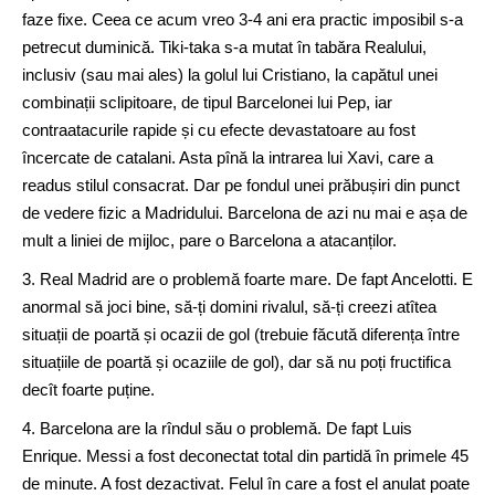
faze fixe. Ceea ce acum vreo 3-4 ani era practic imposibil s-a
petrecut duminică. Tiki-taka s-a mutat în tabăra Realului,
inclusiv (sau mai ales) la golul lui Cristiano, la capătul unei
combinații sclipitoare, de tipul Barcelonei lui Pep, iar
contraatacurile rapide și cu efecte devastatoare au fost
încercate de catalani. Asta pînă la intrarea lui Xavi, care a
readus stilul consacrat. Dar pe fondul unei prăbușiri din punct
de vedere fizic a Madridului. Barcelona de azi nu mai e așa de
mult a liniei de mijloc, pare o Barcelona a atacanților.
3. Real Madrid are o problemă foarte mare. De fapt Ancelotti. E
anormal să joci bine, să-ți domini rivalul, să-ți creezi atîtea
situații de poartă și ocazii de gol (trebuie făcută diferența între
situațiile de poartă și ocaziile de gol), dar să nu poți fructifica
decît foarte puține.
4. Barcelona are la rîndul său o problemă. De fapt Luis
Enrique. Messi a fost deconectat total din partidă în primele 45
de minute. A fost dezactivat. Felul în care a fost el anulat poate