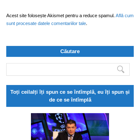
Acest site folosește Akismet pentru a reduce spamul.
Află cum
sunt procesate datele comentariilor tale
.
Căutare
Toți ceilalți îți spun ce se întîmplă, eu îți spun și
de ce se întîmplă