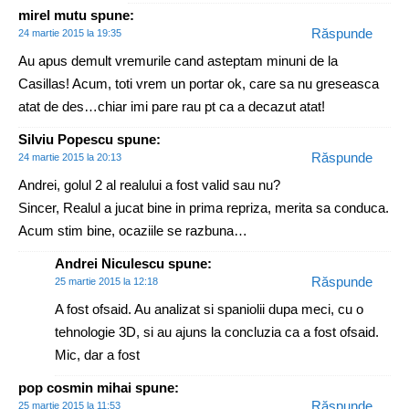
mirel mutu
spune:
Răspunde
24 martie 2015 la 19:35
Au apus demult vremurile cand asteptam minuni de la
Casillas! Acum, toti vrem un portar ok, care sa nu greseasca
atat de des…chiar imi pare rau pt ca a decazut atat!
Silviu Popescu
spune:
Răspunde
24 martie 2015 la 20:13
Andrei, golul 2 al realului a fost valid sau nu?
Sincer, Realul a jucat bine in prima repriza, merita sa conduca.
Acum stim bine, ocaziile se razbuna…
Andrei Niculescu
spune:
Răspunde
25 martie 2015 la 12:18
A fost ofsaid. Au analizat si spaniolii dupa meci, cu o
tehnologie 3D, si au ajuns la concluzia ca a fost ofsaid.
Mic, dar a fost
pop cosmin mihai
spune:
Răspunde
25 martie 2015 la 11:53