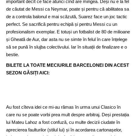
important decît ce face atunci cînd are mingea. Deși nu e la fel
de căutat de Messi ca Neymar, poate și pentru că abilitatea sa
de a controla balonul e mai scăzută, Suarez face un joc tactic
perfect. Se sacrifică pentru echipă și pentru Messi cu un
profesionalism exemplar. E totuși un fotbalist de 80 de milioane
și Gheată de Aur, dar asta nu se simte în felul în care înțelege
să se pună în slujba colectivului. Iar în situații de finalizare e o
bestie.
BILETE LA TOATE MECIURILE BARCELONEI DIN ACEST
SEZON GĂSIȚI AICI:
Au fost cîteva idei ce mi-au rămas în urma unui Clasico în
care nu se poate vorbi prea mult despre arbitraj. Deși prestația
lui Mateu Lahoz a fost confuză, cu multe decizii ciudate în
aprecierea faulturilor (stilul lui) și în acordarea cartonașelor,