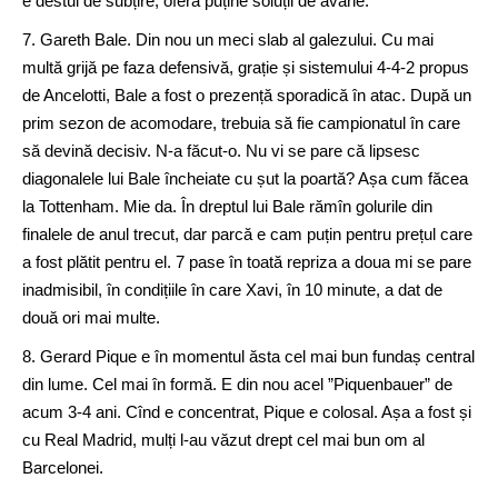
e destul de subțire, oferă puține soluții de avarie.
7. Gareth Bale. Din nou un meci slab al galezului. Cu mai
multă grijă pe faza defensivă, grație și sistemului 4-4-2 propus
de Ancelotti, Bale a fost o prezență sporadică în atac. După un
prim sezon de acomodare, trebuia să fie campionatul în care
să devină decisiv. N-a făcut-o. Nu vi se pare că lipsesc
diagonalele lui Bale încheiate cu șut la poartă? Așa cum făcea
la Tottenham. Mie da. În dreptul lui Bale rămîn golurile din
finalele de anul trecut, dar parcă e cam puțin pentru prețul care
a fost plătit pentru el. 7 pase în toată repriza a doua mi se pare
inadmisibil, în condițiile în care Xavi, în 10 minute, a dat de
două ori mai multe.
8. Gerard Pique e în momentul ăsta cel mai bun fundaș central
din lume. Cel mai în formă. E din nou acel ”Piquenbauer” de
acum 3-4 ani. Cînd e concentrat, Pique e colosal. Așa a fost și
cu Real Madrid, mulți l-au văzut drept cel mai bun om al
Barcelonei.