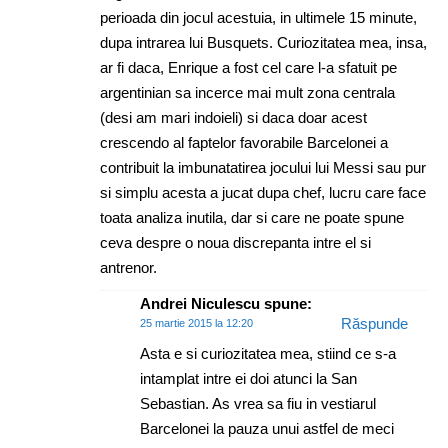
perioada din jocul acestuia, in ultimele 15 minute,
dupa intrarea lui Busquets. Curiozitatea mea, insa,
ar fi daca, Enrique a fost cel care l-a sfatuit pe
argentinian sa incerce mai mult zona centrala
(desi am mari indoieli) si daca doar acest
crescendo al faptelor favorabile Barcelonei a
contribuit la imbunatatirea jocului lui Messi sau pur
si simplu acesta a jucat dupa chef, lucru care face
toata analiza inutila, dar si care ne poate spune
ceva despre o noua discrepanta intre el si
antrenor.
Andrei Niculescu
spune:
Răspunde
25 martie 2015 la 12:20
Asta e si curiozitatea mea, stiind ce s-a
intamplat intre ei doi atunci la San
Sebastian. As vrea sa fiu in vestiarul
Barcelonei la pauza unui astfel de meci