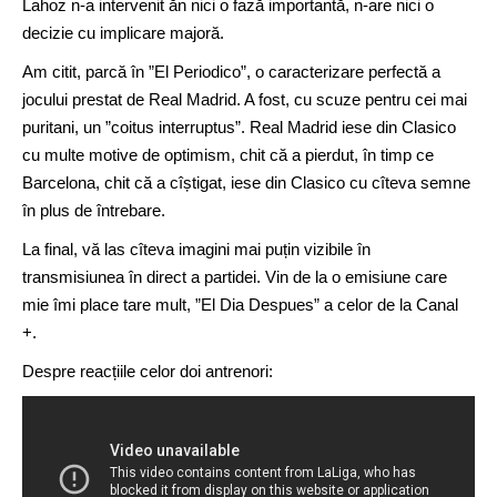
Lahoz n-a intervenit ăn nici o fază importantă, n-are nici o
decizie cu implicare majoră.
Am citit, parcă în ”El Periodico”, o caracterizare perfectă a
jocului prestat de Real Madrid. A fost, cu scuze pentru cei mai
puritani, un ”coitus interruptus”. Real Madrid iese din Clasico
cu multe motive de optimism, chit că a pierdut, în timp ce
Barcelona, chit că a cîștigat, iese din Clasico cu cîteva semne
în plus de întrebare.
La final, vă las cîteva imagini mai puțin vizibile în
transmisiunea în direct a partidei. Vin de la o emisiune care
mie îmi place tare mult, ”El Dia Despues” a celor de la Canal
+.
Despre reacțiile celor doi antrenori: