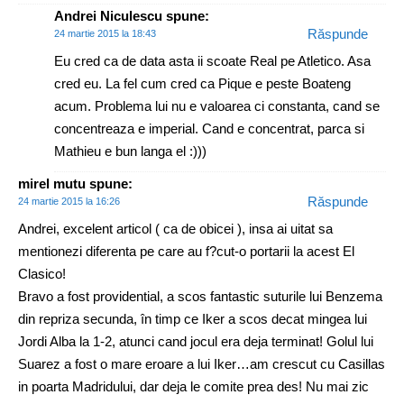
Andrei Niculescu
spune:
Răspunde
24 martie 2015 la 18:43
Eu cred ca de data asta ii scoate Real pe Atletico. Asa
cred eu. La fel cum cred ca Pique e peste Boateng
acum. Problema lui nu e valoarea ci constanta, cand se
concentreaza e imperial. Cand e concentrat, parca si
Mathieu e bun langa el :)))
mirel mutu
spune:
Răspunde
24 martie 2015 la 16:26
Andrei, excelent articol ( ca de obicei ), insa ai uitat sa
mentionezi diferenta pe care au f?cut-o portarii la acest El
Clasico!
Bravo a fost providential, a scos fantastic suturile lui Benzema
din repriza secunda, în timp ce Iker a scos decat mingea lui
Jordi Alba la 1-2, atunci cand jocul era deja terminat! Golul lui
Suarez a fost o mare eroare a lui Iker…am crescut cu Casillas
in poarta Madridului, dar deja le comite prea des! Nu mai zic