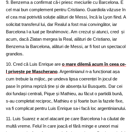
9. Benzema a confirmat că-i priesc meciurile cu Barcelona. E
cel mai bun complement pentru Cristiano. Guardiola văzuse în
el cea mai potrivită soluție alături de Messi, încă la Lyon fiind. A
solicitat transferul lui, dar Realul a fost mai convingător, iar
Barcelona l-a luat pe Ibrahimovic. Am crezut și atunci, cred și
acum, dacă Zlatan mergea la Real, alături de Cristiano, iar
Benzema la Barcelona, alături de Messi, ar fi fost un spectacol
grandios.
10. Cred că Luis Enrique are
o mare dilemă acum în ceea ce-
l privește pe Mascherano
. Argentinianul n-a funcționat așa
cum trebuie la mijloc, pe undeva lipsa coerenței în jocul de
pase în prima repriză ține și de absența lui Busquets. Dar cei
doi fundași centrali, Pique și Mathieu, au făcut o partidă bună,
s-au completat reciproc, Mathieu e și foarte bun la fazele fixe,
va fi complicat pentru Luis Enrique sa-i facă loc argentinianului.
11. Luis Suarez e acel atacant pe care Barcelona l-a căutat de
multă vreme. Felul în care joacă el fără minge e uneori mai