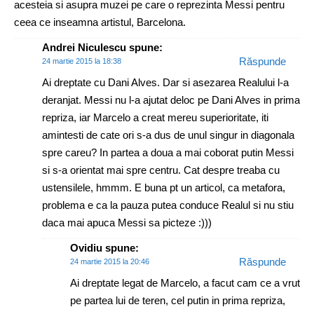
acesteia si asupra muzei pe care o reprezinta Messi pentru
ceea ce inseamna artistul, Barcelona.
Andrei Niculescu
spune:
Răspunde
24 martie 2015 la 18:38
Ai dreptate cu Dani Alves. Dar si asezarea Realului l-a
deranjat. Messi nu l-a ajutat deloc pe Dani Alves in prima
repriza, iar Marcelo a creat mereu superioritate, iti
amintesti de cate ori s-a dus de unul singur in diagonala
spre careu? In partea a doua a mai coborat putin Messi
si s-a orientat mai spre centru. Cat despre treaba cu
ustensilele, hmmm. E buna pt un articol, ca metafora,
problema e ca la pauza putea conduce Realul si nu stiu
daca mai apuca Messi sa picteze :)))
Ovidiu
spune:
Răspunde
24 martie 2015 la 20:46
Ai dreptate legat de Marcelo, a facut cam ce a vrut
pe partea lui de teren, cel putin in prima repriza,