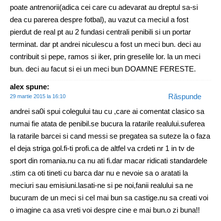
poate antrenorii(adica cei care cu adevarat au dreptul sa-si
dea cu parerea despre fotbal), au vazut ca meciul a fost
pierdut de real pt au 2 fundasi centrali penibili si un portar
terminat. dar pt andrei niculescu a fost un meci bun. deci au
contribuit si pepe, ramos si iker, prin greselile lor. la un meci
bun. deci au facut si ei un meci bun DOAMNE FERESTE.
alex
spune:
Răspunde
29 martie 2015 la 16:10
andrei sa0i spui colegului tau cu ,care ai comentat clasico sa
numai fie atata de penibil.se bucura la ratarile realului.suferea
la ratarile barcei si cand messi se pregatea sa suteze la o faza
el deja striga gol.fi-ti profi.ca de altfel va crdeti nr 1 in tv de
sport din romania.nu ca nu ati fi.dar macar ridicati standardele
.stim ca oti tineti cu barca dar nu e nevoie sa o aratati la
meciuri sau emisiuni.lasati-ne si pe noi,fanii realului sa ne
bucuram de un meci si cel mai bun sa castige.nu sa creati voi
o imagine ca asa vreti voi despre cine e mai bun.o zi buna!!