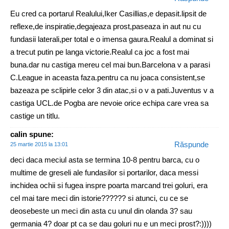
Eu cred ca portarul Realului,Iker Casillias,e depasit.lipsit de
reflexe,de inspiratie,degajeaza prost,paseaza in aut nu cu
fundasii laterali,per total e o imensa gaura.Realul a dominat si
a trecut putin pe langa victorie.Realul ca joc a fost mai
buna.dar nu castiga mereu cel mai bun.Barcelona v a parasi
C.League in aceasta faza.pentru ca nu joaca consistent,se
bazeaza pe sclipirle celor 3 din atac,si o v a pati.Juventus v a
castiga UCL.de Pogba are nevoie orice echipa care vrea sa
castige un titlu.
calin
spune:
Răspunde
25 martie 2015 la 13:01
deci daca meciul asta se termina 10-8 pentru barca, cu o
multime de greseli ale fundasilor si portarilor, daca messi
inchidea ochii si fugea inspre poarta marcand trei goluri, era
cel mai tare meci din istorie?????? si atunci, cu ce se
deosebeste un meci din asta cu unul din olanda 3? sau
germania 4? doar pt ca se dau goluri nu e un meci prost?:))))