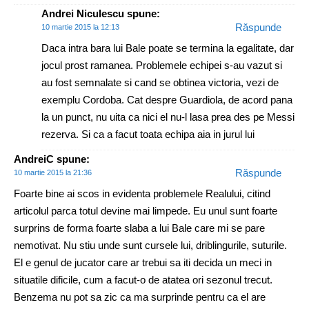
Andrei Niculescu
spune:
Răspunde
10 martie 2015 la 12:13
Daca intra bara lui Bale poate se termina la egalitate, dar
jocul prost ramanea. Problemele echipei s-au vazut si
au fost semnalate si cand se obtinea victoria, vezi de
exemplu Cordoba. Cat despre Guardiola, de acord pana
la un punct, nu uita ca nici el nu-l lasa prea des pe Messi
rezerva. Si ca a facut toata echipa aia in jurul lui
AndreiC
spune:
Răspunde
10 martie 2015 la 21:36
Foarte bine ai scos in evidenta problemele Realului, citind
articolul parca totul devine mai limpede. Eu unul sunt foarte
surprins de forma foarte slaba a lui Bale care mi se pare
nemotivat. Nu stiu unde sunt cursele lui, driblingurile, suturile.
El e genul de jucator care ar trebui sa iti decida un meci in
situatile dificile, cum a facut-o de atatea ori sezonul trecut.
Benzema nu pot sa zic ca ma surprinde pentru ca el are