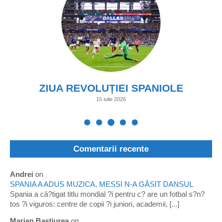
ZIUA REVOLUȚIEI SPANIOLE
15 iulie 2026
Comentarii recente
Andrei
on
SPANIA A ADUS MUZICA, MESSI N-A GĂSIT DANSUL
Spania a câ?tigat titlu mondial ?i pentru c? are un fotbal s?n?
tos ?i viguros: centre de copii ?i juniori, academii, [...]
Marian Bastiurea
on