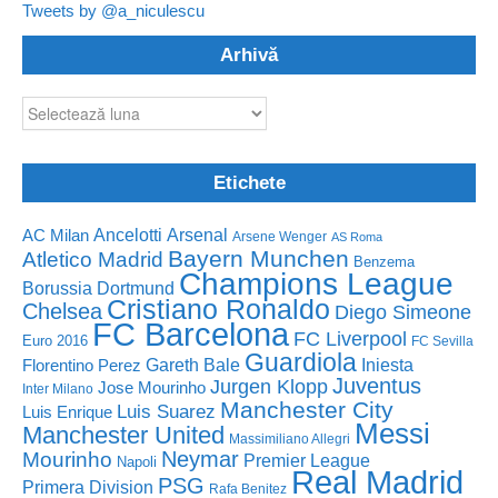
Tweets by @a_niculescu
Arhivă
Arhivă
Etichete
Ancelotti
Arsenal
AC Milan
Arsene Wenger
AS Roma
Bayern Munchen
Atletico Madrid
Benzema
Champions League
Borussia Dortmund
Cristiano Ronaldo
Chelsea
Diego Simeone
FC Barcelona
FC Liverpool
Euro 2016
FC Sevilla
Guardiola
Florentino Perez
Gareth Bale
Iniesta
Juventus
Jurgen Klopp
Jose Mourinho
Inter Milano
Manchester City
Luis Suarez
Luis Enrique
Messi
Manchester United
Massimiliano Allegri
Neymar
Mourinho
Premier League
Napoli
Real Madrid
PSG
Primera Division
Rafa Benitez