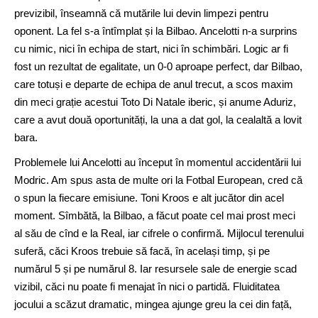
previzibil, înseamnă că mutările lui devin limpezi pentru
oponent. La fel s-a întîmplat și la Bilbao. Ancelotti n-a surprins
cu nimic, nici în echipa de start, nici în schimbări. Logic ar fi
fost un rezultat de egalitate, un 0-0 aproape perfect, dar Bilbao,
care totuși e departe de echipa de anul trecut, a scos maxim
din meci grație acestui Toto Di Natale iberic, și anume Aduriz,
care a avut două oportunități, la una a dat gol, la cealaltă a lovit
bara.
Problemele lui Ancelotti au început în momentul accidentării lui
Modric. Am spus asta de multe ori la Fotbal European, cred că
o spun la fiecare emisiune. Toni Kroos e alt jucător din acel
moment. Sîmbătă, la Bilbao, a făcut poate cel mai prost meci
al său de cînd e la Real, iar cifrele o confirmă. Mijlocul terenului
suferă, căci Kroos trebuie să facă, în același timp, și pe
numărul 5 și pe numărul 8. Iar resursele sale de energie scad
vizibil, căci nu poate fi menajat în nici o partidă. Fluiditatea
jocului a scăzut dramatic, mingea ajunge greu la cei din față,