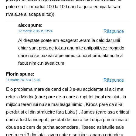
putea sa fii impartial 100 la 100 cand ar juca echipa ta sau
rivala..te ai scapa si tu:))
alex
spune:
Răspunde
12 martie 2015 la 23:24
Ai dreptate.poate am exagerat .eram la cald.dar unii
chiar sunt prea de tot.au anumite antipatii,vezi ronaldo
care nu se bazeaza pe nimic concret.omu ala nu le a
facut nimic.n avea cum.
Florin
spune:
Răspunde
11 martie 2015 la 13:40
E o problema mare de cand cei 3 s-au accidentat si aici ma
refer la Modric(care pare ce-a care a rupt tot jocul realului , la
mijlocu terenului nu se mai leaga nimic , Kroos pare ca si-a
pierdut si el din stralucire fara Luka ) , James (care asa criticat
cum a fost la inceput , pe atat de bun a fost dupa prima luna a
doua sa zicem de putina acomodare , lipsesc asisturile sale
pentru cei 3 din fata , avea cate o sclipire , aparea oriunde a