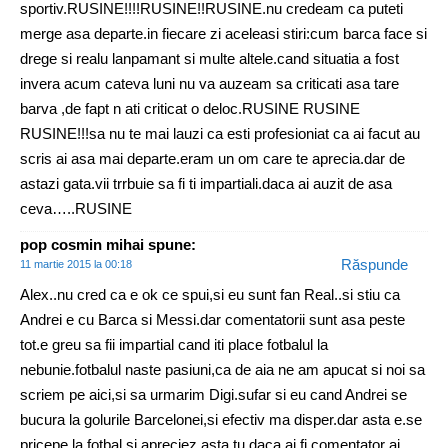
sportiv.RUSINE!!!!RUSINE!!RUSINE.nu credeam ca puteti
merge asa departe.in fiecare zi aceleasi stiri:cum barca face si
drege si realu lanpamant si multe altele.cand situatia a fost
invera acum cateva luni nu va auzeam sa criticati asa tare
barva ,de fapt n ati criticat o deloc.RUSINE RUSINE
RUSINE!!!sa nu te mai lauzi ca esti profesioniat ca ai facut au
scris ai asa mai departe.eram un om care te aprecia.dar de
astazi gata.vii trrbuie sa fi ti impartiali.daca ai auzit de asa
ceva…..RUSINE
pop cosmin mihai
spune:
Răspunde
11 martie 2015 la 00:18
Alex..nu cred ca e ok ce spui,si eu sunt fan Real..si stiu ca
Andrei e cu Barca si Messi.dar comentatorii sunt asa peste
tot.e greu sa fii impartial cand iti place fotbalul la
nebunie.fotbalul naste pasiuni,ca de aia ne am apucat si noi sa
scriem pe aici,si sa urmarim Digi.sufar si eu cand Andrei se
bucura la golurile Barcelonei,si efectiv ma disper.dar asta e.se
pricepe la fotbal si apreciez asta.tu daca ai fi comentator ai