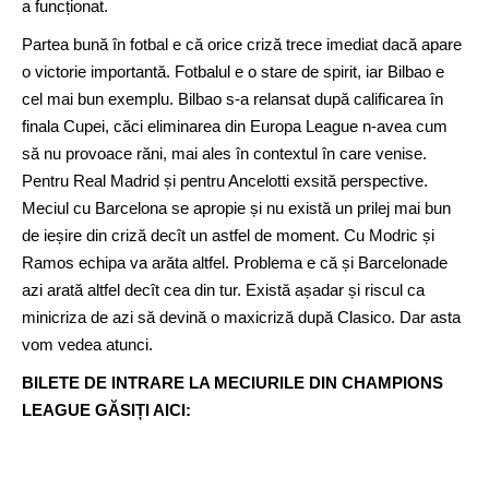
a funcționat.
Partea bună în fotbal e că orice criză trece imediat dacă apare
o victorie importantă. Fotbalul e o stare de spirit, iar Bilbao e
cel mai bun exemplu. Bilbao s-a relansat după calificarea în
finala Cupei, căci eliminarea din Europa League n-avea cum
să nu provoace răni, mai ales în contextul în care venise.
Pentru Real Madrid și pentru Ancelotti exsită perspective.
Meciul cu Barcelona se apropie și nu există un prilej mai bun
de ieșire din criză decît un astfel de moment. Cu Modric și
Ramos echipa va arăta altfel. Problema e că și Barcelonade
azi arată altfel decît cea din tur. Există așadar și riscul ca
minicriza de azi să devină o maxicriză după Clasico. Dar asta
vom vedea atunci.
BILETE DE INTRARE LA MECIURILE DIN CHAMPIONS
LEAGUE GĂSIȚI AICI: