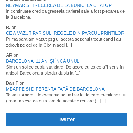
NEYMAR ȘI TRECEREA DE LA BUNICI LA CHATGPT
În continuare cred ca greseala carierei sale a fost plecarea de
la Barcelona.
R.
on
CE A VĂZUT PARISUL: REGELE DIN PARCUL PRINȚILOR
Prima oara am vazut psg ul acesta sezonul trecut cand i au
zdrovit pe cei de la City in acel [...]
AR
on
BARCELONA, 11 ANI ȘI ÎNCĂ UNUL
Simt un soi de dublu standard. De acord cu tot ce a?i scris în
articol. Barcelona a pierdut dubla la [...]
Dan P
on
MBAPPE ȘI DIFERENȚA FAȚĂ DE BARCELONA
Te salut Andrei ! Interesante actualizarile de care mentionezi tu
( marturisesc ca nu stiam de aceste circulare ) : [...]
Twitter