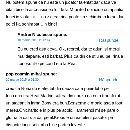
Nu putem spune ca nu este un jucator talentat,dar daca va
uitati bine la ascensiunea lui de la M.united coincide cu aparitia
Irinei in viata lui, …nu zic ca Irina poate sa schimbe o lume dar
pe el l-a schimbat…in bine!
Andrei Niculescu
spune:
Răspunde
10 martie 2015 la 12:14
Eu nu cred asa ceva. Ok, regreti, dar te aduni si mergi
mai departe, esti barbat. Plus ca din ce stiu eu pe Irina a
cunoscut-o pe cand era la Real
pop cosmin mihai
spune:
Răspunde
10 martie 2015 la 01:30
cred ca Ronaldo e afectat din cauza ca a ppierdut o pe
Irina.cred ca Real Madrid sufera din cauza ca nu a transferat
un atacant in iarna,Bony era bun.Benzema e moale asa a fost
mereu,Chicharito e in plus pe acolo.Illaramendi mi se pare o
gluma la cat s a dat pe el.Kroos e un excelent pasator pe
distante lungi.schimba bine partea loveste