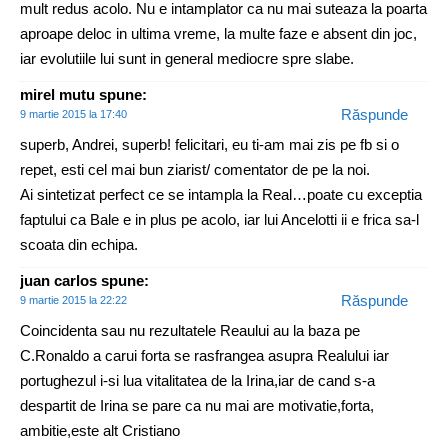
mult redus acolo. Nu e intamplator ca nu mai suteaza la poarta
aproape deloc in ultima vreme, la multe faze e absent din joc,
iar evolutiile lui sunt in general mediocre spre slabe.
mirel mutu
spune:
Răspunde
9 martie 2015 la 17:40
superb, Andrei, superb! felicitari, eu ti-am mai zis pe fb si o
repet, esti cel mai bun ziarist/ comentator de pe la noi.
Ai sintetizat perfect ce se intampla la Real…poate cu exceptia
faptului ca Bale e in plus pe acolo, iar lui Ancelotti ii e frica sa-l
scoata din echipa.
juan carlos
spune:
Răspunde
9 martie 2015 la 22:22
Coincidenta sau nu rezultatele Reaului au la baza pe
C.Ronaldo a carui forta se rasfrangea asupra Realului iar
portughezul i-si lua vitalitatea de la Irina,iar de cand s-a
despartit de Irina se pare ca nu mai are motivatie,forta,
ambitie,este alt Cristiano