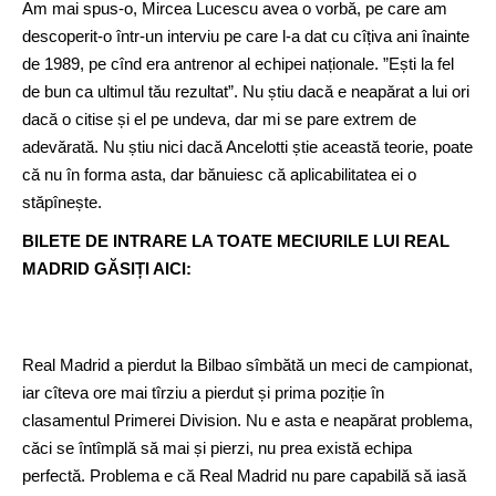
Am mai spus-o, Mircea Lucescu avea o vorbă, pe care am
descoperit-o într-un interviu pe care l-a dat cu cîțiva ani înainte
de 1989, pe cînd era antrenor al echipei naționale. ”Ești la fel
de bun ca ultimul tău rezultat”. Nu știu dacă e neapărat a lui ori
dacă o citise și el pe undeva, dar mi se pare extrem de
adevărată. Nu știu nici dacă Ancelotti știe această teorie, poate
că nu în forma asta, dar bănuiesc că aplicabilitatea ei o
stăpînește.
BILETE DE INTRARE LA TOATE MECIURILE LUI REAL
MADRID GĂSIȚI AICI:
Real Madrid a pierdut la Bilbao sîmbătă un meci de campionat,
iar cîteva ore mai tîrziu a pierdut și prima poziție în
clasamentul Primerei Division. Nu e asta e neapărat problema,
căci se întîmplă să mai și pierzi, nu prea există echipa
perfectă. Problema e că Real Madrid nu pare capabilă să iasă