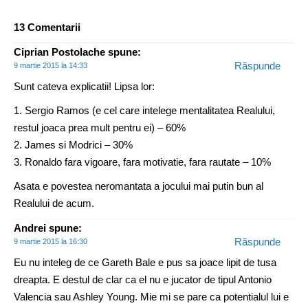
13 Comentarii
Ciprian Postolache
spune:
Răspunde
9 martie 2015 la 14:33
Sunt cateva explicatii! Lipsa lor:
1. Sergio Ramos (e cel care intelege mentalitatea Realului,
restul joaca prea mult pentru ei) – 60%
2. James si Modrici – 30%
3. Ronaldo fara vigoare, fara motivatie, fara rautate – 10%
Asata e povestea neromantata a jocului mai putin bun al
Realului de acum.
Andrei
spune:
Răspunde
9 martie 2015 la 16:30
Eu nu inteleg de ce Gareth Bale e pus sa joace lipit de tusa
dreapta. E destul de clar ca el nu e jucator de tipul Antonio
Valencia sau Ashley Young. Mie mi se pare ca potentialul lui e