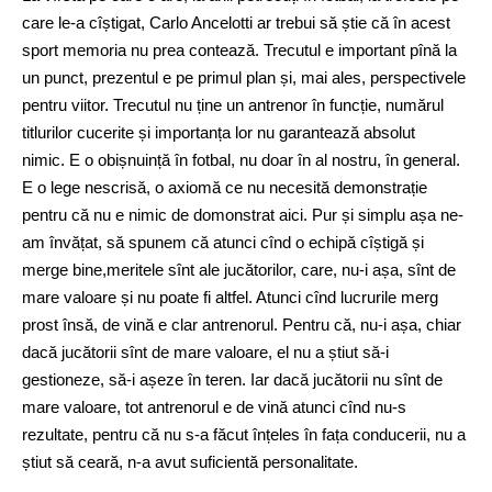
care le-a cîștigat, Carlo Ancelotti ar trebui să știe că în acest
sport memoria nu prea contează. Trecutul e important pînă la
un punct, prezentul e pe primul plan și, mai ales, perspectivele
pentru viitor. Trecutul nu ține un antrenor în funcție, numărul
titlurilor cucerite și importanța lor nu garantează absolut
nimic. E o obișnuință în fotbal, nu doar în al nostru, în general.
E o lege nescrisă, o axiomă ce nu necesită demonstrație
pentru că nu e nimic de domonstrat aici. Pur și simplu așa ne-
am învățat, să spunem că atunci cînd o echipă cîștigă și
merge bine,meritele sînt ale jucătorilor, care, nu-i așa, sînt de
mare valoare și nu poate fi altfel. Atunci cînd lucrurile merg
prost însă, de vină e clar antrenorul. Pentru că, nu-i așa, chiar
dacă jucătorii sînt de mare valoare, el nu a știut să-i
gestioneze, să-i așeze în teren. Iar dacă jucătorii nu sînt de
mare valoare, tot antrenorul e de vină atunci cînd nu-s
rezultate, pentru că nu s-a făcut înțeles în fața conducerii, nu a
știut să ceară, n-a avut suficientă personalitate.