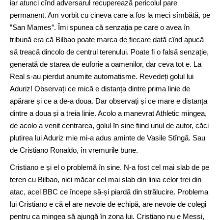
iar atunci cînd adversarul recuperează pericolul pare
permanent. Am vorbit cu cineva care a fos la meci sîmbătă, pe
”San Mames”. Îmi spunea că senzația pe care o avea în
tribună era că Bilbao poate marca de fiecare dată cînd apucă
să treacă dincolo de centrul terenului. Poate fi o falsă senzație,
generată de starea de euforie a oamenilor, dar ceva tot e. La
Real s-au pierdut anumite automatisme. Revedeți golul lui
Aduriz! Observați ce mică e distanța dintre prima linie de
apărare și ce a de-a doua. Dar observați și ce mare e distanța
dintre a doua și a treia linie. Acolo a manevrat Athletic mingea,
de acolo a venit centrarea, golul în sine fiind unul de autor, căci
plutirea lui Aduriz mie mi-a adus aminte de Vasile Stîngă. Sau
de Cristiano Ronaldo, în vremurile bune.
Cristiano e și el o problemă în sine. N-a fost cel mai slab de pe
teren cu Bilbao, nici măcar cel mai slab din linia celor trei din
atac, acel BBC ce începe să-și piardă din strălucire. Problema
lui Cristiano e că el are nevoie de echipă, are nevoie de colegi
pentru ca mingea să ajungă în zona lui. Cristiano nu e Messi,