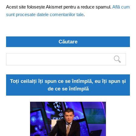
Acest site folosește Akismet pentru a reduce spamul.
Află cum
sunt procesate datele comentariilor tale
.
Căutare
Toți ceilalți îți spun ce se întîmplă, eu îți spun și
de ce se întîmplă