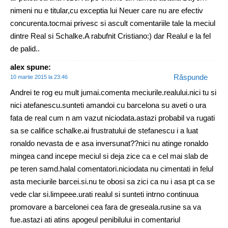
nimeni nu e titular,cu exceptia lui Neuer care nu are efectiv
concurenta.tocmai privesc si ascult comentariile tale la meciul
dintre Real si Schalke.A rabufnit Cristiano:) dar Realul e la fel
de palid..
alex
spune:
Răspunde
10 martie 2015 la 23:46
Andrei te rog eu mult jumai.comenta meciurile.realului.nici tu si
nici atefanescu.sunteti amandoi cu barcelona su aveti o ura
fata de real cum n am vazut niciodata.astazi probabil va rugati
sa se califice schalke.ai frustratului de stefanescu i a luat
ronaldo nevasta de e asa inversunat??nici nu atinge ronaldo
mingea cand incepe meciul si deja zice ca e cel mai slab de
pe teren samd.halal comentatori.niciodata nu cimentati in felul
asta meciurile barcei.si.nu te obosi sa zici ca nu i asa pt ca se
vede clar si.limpeee.urati realul si sunteti intrno continuua
promovare a barcelonei cea fara de greseala.rusine sa va
fue.astazi ati atins apogeul penibilului in comentariul