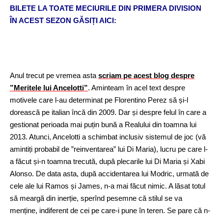
BILETE LA TOATE MECIURILE DIN PRIMERA DIVISION
ÎN ACEST SEZON GĂSIȚI AICI:
Anul trecut pe vremea asta
scriam pe acest blog despre
”Meritele lui Ancelotti”
. Aminteam în acel text despre
motivele care l-au determinat pe Florentino Perez să și-l
dorească pe italian încă din 2009. Dar și despre felul în care a
gestionat perioada mai puțin bună a Realului din toamna lui
2013. Atunci, Ancelotti a schimbat inclusiv sistemul de joc (vă
amintiți probabil de ”reinventarea” lui Di Maria), lucru pe care l-
a făcut și-n toamna trecută, după plecarile lui Di Maria și Xabi
Alonso. De data asta, după accidentarea lui Modric, urmată de
cele ale lui Ramos și James, n-a mai făcut nimic. A lăsat totul
să meargă din inerție, sperînd pesemne că stilul se va
menține, indiferent de cei pe care-i pune în teren. Se pare că n-