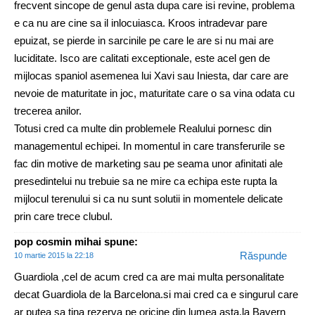
frecvent sincope de genul asta dupa care isi revine, problema
e ca nu are cine sa il inlocuiasca. Kroos intradevar pare
epuizat, se pierde in sarcinile pe care le are si nu mai are
luciditate. Isco are calitati exceptionale, este acel gen de
mijlocas spaniol asemenea lui Xavi sau Iniesta, dar care are
nevoie de maturitate in joc, maturitate care o sa vina odata cu
trecerea anilor.
Totusi cred ca multe din problemele Realului pornesc din
managementul echipei. In momentul in care transferurile se
fac din motive de marketing sau pe seama unor afinitati ale
presedintelui nu trebuie sa ne mire ca echipa este rupta la
mijlocul terenului si ca nu sunt solutii in momentele delicate
prin care trece clubul.
pop cosmin mihai
spune:
Răspunde
10 martie 2015 la 22:18
Guardiola ,cel de acum cred ca are mai multa personalitate
decat Guardiola de la Barcelona.si mai cred ca e singurul care
ar putea sa tina rezerva pe oricine din lumea asta.la Bayern