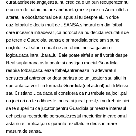
curat,aeriseste,angajeaza..nu cred ca e un bun recuperator,nu
e un om de bataie,nu are anduranta,mi se pare ca Ancelotti l a
alterat,l a obosit.tocmai ce ai spus si tu despre el..in orice
caz,fotbalul e decis mult de ..SANSA.singurul om din fotbal
care incearca intradevar ,ca norocul sa nu decida rezultatul de
pe teren e Guardiola..sansa e primordiala orice am spune
noi,totul e aleatoriu oricat ne am chinui noi sa gasim o
logica.daca intra ,,bara,,lui Bale poate altfel s ar fi vorbit despe
Real saptamana asta,poate si castigau meciul.Guardiola
respira fotbal,calculeaza fotbal,antreneaza in adevaratul
sens,restul antrenorilor doar pariaza pe un jucator sau altul in
speranta ca vor fi in forma.la Guardiola(cel actual)poti fi Messi
sau Cristiano…ca daca el considera ca nu trebuie sa joci ,pai
nu joci.ori ca te odihneste ,ori ca ai jucat prost,si nu trebuie nici
sa te superi tu ca jucator.pentru Guardiola primeaza interesul
echipei,nu recordurile personale.restul meciurilor in care omul
asta nu e implicat,cu siguranta rezultatul e decis in mare
masura de sansa.