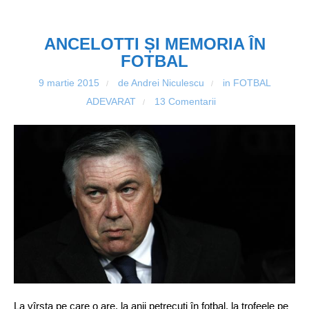
ANCELOTTI ȘI MEMORIA ÎN
FOTBAL
9 martie 2015
de Andrei Niculescu
in
FOTBAL
/
/
ADEVARAT
13 Comentarii
/
La vîrsta pe care o are, la anii petrecuți în fotbal, la trofeele pe