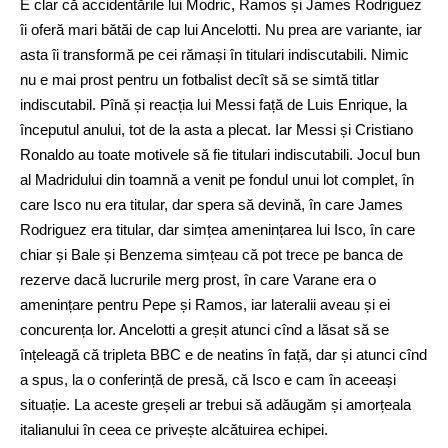
E clar că accidentările lui Modric, Ramos și James Rodriguez
îi oferă mari bătăi de cap lui Ancelotti. Nu prea are variante, iar
asta îi transformă pe cei rămași în titulari indiscutabili. Nimic
nu e mai prost pentru un fotbalist decît să se simtă titlar
indiscutabil. Pînă și reacția lui Messi față de Luis Enrique, la
începutul anului, tot de la asta a plecat. Iar Messi și Cristiano
Ronaldo au toate motivele să fie titulari indiscutabili. Jocul bun
al Madridului din toamnă a venit pe fondul unui lot complet, în
care Isco nu era titular, dar spera să devină, în care James
Rodriguez era titular, dar simțea amenințarea lui Isco, în care
chiar și Bale și Benzema simțeau că pot trece pe banca de
rezerve dacă lucrurile merg prost, în care Varane era o
amenințare pentru Pepe și Ramos, iar lateralii aveau și ei
concurența lor. Ancelotti a greșit atunci cînd a lăsat să se
înțeleagă că tripleta BBC e de neatins în față, dar și atunci cînd
a spus, la o conferință de presă, că Isco e cam în aceeași
situație. La aceste greșeli ar trebui să adăugăm și amorțeala
italianului în ceea ce privește alcătuirea echipei.