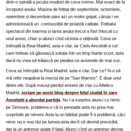
dintr-o spirală a jocului modest de ceva vreme. Mai exact de la
începutul anului. Mașina de fotbal din septembrie, octombrie,
noiembrie și decembrie pare azi un motor gripat, căruia i se
administrează un combustibil de proastă calitate. Fotbalul
spectacol din toamna și iarna anului trecut a fost înlocuit cu
unul anost, chiar și atunci cînd victoria e obținută. Ceva se
întîmplă la Real Madrid, asta e clar, iar Carlo Ancelotti e cel
care trebuie să găsească soluția într-un timp foarte scurt, asta
dacă nu vrea să trăiască pe piealea sa axiomele de mai sus.
Ceva se întîmplă la Real Madrid, asta e clar. Dar ce? N-o să
mă refer neapărat la meciul de pe ”San Mames”. E doar unul
dintre ele. După meciul pierdut extrem de clar cu Atletico
Madrid,
scriam pe acest blog despre felul ciudat în care
Ancelotti a abordat partida
. Nu l-a surprins atunci cu nimic
pe Simeone, problema e că în perioada asta nu prea mai
surprinde pe nimeni. Asta la un bărbat poate fi o problemă, căci
nimic nu e mai rău pe lumea asta decît să devină previzibil,
dar la un antrenor poate fi fatal. Atunci cînd un antrenor devine