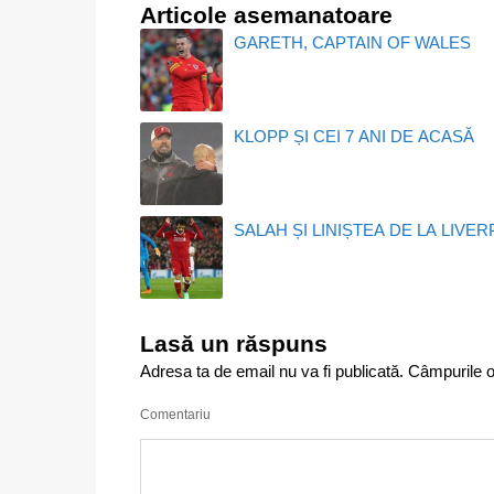
Articole asemanatoare
GARETH, CAPTAIN OF WALES
KLOPP ȘI CEI 7 ANI DE ACASĂ
SALAH ȘI LINIȘTEA DE LA LIVE
Lasă un răspuns
Adresa ta de email nu va fi publicată.
Câmpurile ob
Comentariu