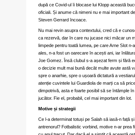
după ce Covid-ul îi blocase lui Klopp această bucu
oficiali. Și anume că nimeni nu e mai important dec
Steven Gerrard încoace.
Nu mai revin asupra contextului, cred că e cunoscu
ca rezervă, dar în care nu jucase nici măcar un min
limpede pentru toată lumea, pe care Arne Slot n-a
ales, n-a fost un oarecare în acești ani, iar înlătu
Joe Gomez. Însă clubul s-a așezat ferm și fără ech
o decizie mult mai bună decât multe avute astă va
spre o anarhie, spre o ușoară dictatură a vestiar
atenție cuvintele lui Guardiola de marți ca să pri
dimpotrivă, asta e foarte posibil să se întâmple î
jucător. Fie el, probabil, cel mai important din lot.
Motive și strategii
Ce l-a determinat totuși pe Salah să iasă-n față ș
antrenorul? Fotbalistic vorbind, motive n-ar prea fi,
cu anul trecut. Dar dacă el a simțit că această os