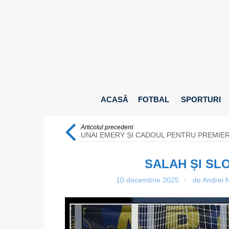
ACASĂ
FOTBAL
SPORTURI
Articolul precedent
UNAI EMERY ȘI CADOUL PENTRU PREMIE
SALAH ȘI SL
10 decembrie 2025
de Andrei 
/