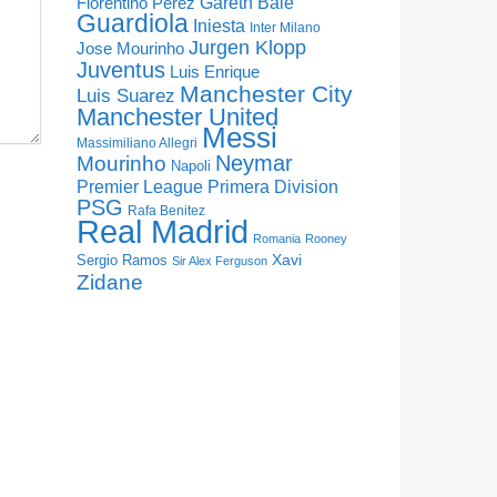
Florentino Perez
Gareth Bale
Guardiola
Iniesta
Inter Milano
Jurgen Klopp
Jose Mourinho
Juventus
Luis Enrique
Manchester City
Luis Suarez
Manchester United
Messi
Massimiliano Allegri
Neymar
Mourinho
Napoli
Premier League
Primera Division
PSG
Rafa Benitez
Real Madrid
Romania
Rooney
Sergio Ramos
Xavi
Sir Alex Ferguson
Zidane