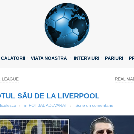
CALATORII
VIATA NOASTRA
INTERVIURI
PARIURI
P
R LEAGUE
REAL MAD
OTUL SĂU DE LA LIVERPOOL
Niculescu
in
FOTBAL ADEVARAT
Scrie un comentariu
/
/