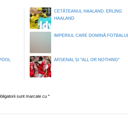
CETĂȚEANUL HAALAND. ERLING
HAALAND
IMPERIUL CARE DOMINĂ FOTBALU
RPOOL
ARSENAL ȘI ”ALL OR NOTHING”
ligatorii sunt marcate cu
*