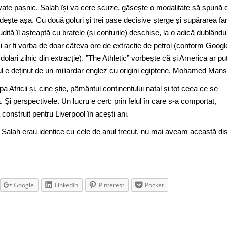
lvate pașnic. Salah își va cere scuze, găsește o modalitate să spună 
ndește așa. Cu două goluri și trei pase decisive șterge și supărarea fan
ă îl așteaptă cu brațele (și conturile) deschise, la o adică dublându
ăci ar fi vorba de doar câteva ore de extracție de petrol (conform Googl
ari zilnic din extracție). ”The Athletic” vorbește că și America ar put
ul e deținut de un miliardar englez cu origini egiptene, Mohamed Mans
Africii și, cine știe, pâmântul continentului natal și tot ceea ce se
 Și perspectivele. Un lucru e cert: prin felul în care s-a comportat,
construit pentru Liverpool în acești ani.
lui Salah erau identice cu cele de anul trecut, nu mai aveam această dis
Google
LinkedIn
Pinterest
Pocket