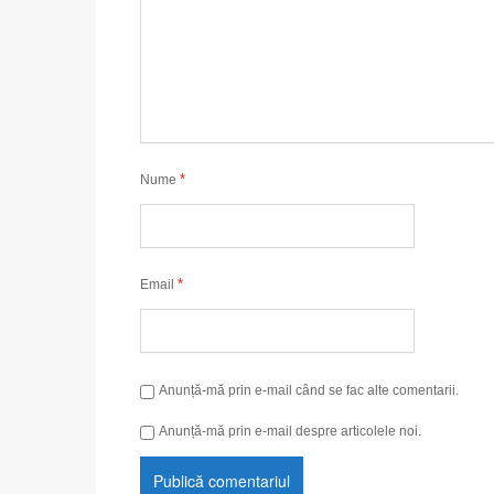
*
Nume
*
Email
Anunță-mă prin e-mail când se fac alte comentarii.
Anunță-mă prin e-mail despre articolele noi.