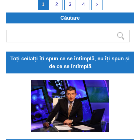
1
2
3
4
›
Căutare
Toți ceilalți îți spun ce se întîmplă, eu îți spun și
de ce se întîmplă