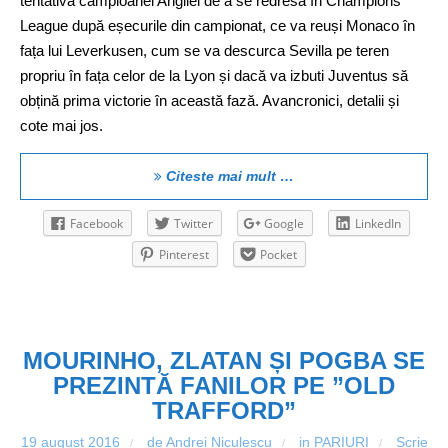
tentativa campioanei Angliei de a se redresa în Champions
League după eșecurile din campionat, ce va reuși Monaco în
fața lui Leverkusen, cum se va descurca Sevilla pe teren
propriu în fața celor de la Lyon și dacă va izbuti Juventus să
obțină prima victorie în această fază. Avancronici, detalii și
cote mai jos.
Citeste mai mult …
Facebook
Twitter
Google
LinkedIn
Pinterest
Pocket
MOURINHO, ZLATAN ȘI POGBA SE
PREZINTĂ FANILOR PE ”OLD
TRAFFORD”
19 august 2016
de Andrei Niculescu
in
PARIURI
Scrie
/
/
/