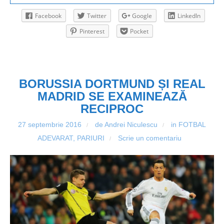
Facebook
Twitter
Google
LinkedIn
Pinterest
Pocket
BORUSSIA DORTMUND ȘI REAL
MADRID SE EXAMINEAZĂ
RECIPROC
27 septembrie 2016
de Andrei Niculescu
in
FOTBAL
/
/
ADEVARAT
,
PARIURI
Scrie un comentariu
/