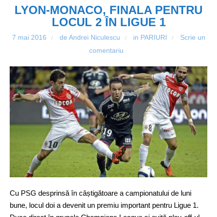
LYON-MONACO, FINALA PENTRU
LOCUL 2 ÎN LIGUE 1
7 mai 2016
de Andrei Niculescu
in
PARIURI
Scrie un
/
/
/
comentariu
Cu PSG desprinsă în câștigătoare a campionatului de luni
bune, locul doi a devenit un premiu important pentru Ligue 1.