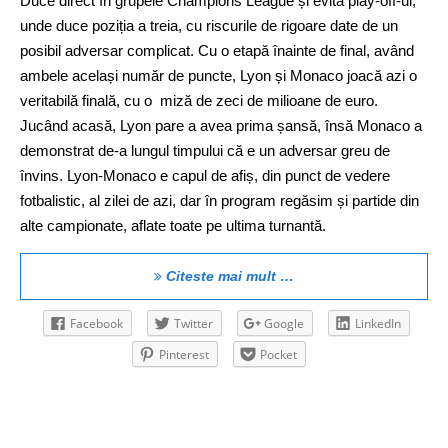
Duce direct în grupele Champions League și evită play-off-ul,
unde duce poziția a treia, cu riscurile de rigoare date de un
posibil adversar complicat. Cu o etapă înainte de final, având
ambele același număr de puncte, Lyon și Monaco joacă azi o
veritabilă finală, cu o miză de zeci de milioane de euro.
Jucând acasă, Lyon pare a avea prima șansă, însă Monaco a
demonstrat de-a lungul timpului că e un adversar greu de
învins. Lyon-Monaco e capul de afiș, din punct de vedere
fotbalistic, al zilei de azi, dar în program regăsim și partide din
alte campionate, aflate toate pe ultima turnantă.
Citeste mai mult …
Facebook
Twitter
Google
LinkedIn
Pinterest
Pocket