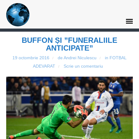
BUFFON ȘI ”FUNERALIILE
ANTICIPATE”
19 octombrie 2016
de Andrei Niculescu
in
FOTBAL
/
/
ADEVARAT
Scrie un comentariu
/