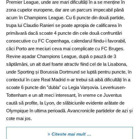
Premier League, unde are mari dificultăți în a se menține în
zona cupelor europene, dar are un parcurs impecabil până
acum în Champions League. Cu 6 puncte din două partide,
trupa lui Claudio Ranieri se poate apropia de calificarea în
primăvară dacă scoate 4 puncte din cele două confruntări
consecutive cu FC Copenhaga, calendarul fiindu-i favorabil,
căci Porto are meciuri ceva mai complicate cu FC Bruges.
Revine așadar Champions League, după o pauză de 3
săptămâni, un alt duel foarte atractiv fiind cel de la Lisabona,
unde Sporting și Borussia Dortmund se luptă pentru puncte, în
contextul în care Real Madrid n-ar trebui să aibă dificultăți în a
scoate 6 puncte din ”dubla” cu Legia Varșovia. Leverkusen-
Tottenham e un alt meci interesant, în vreme ce Juventus
caută să profite, la Lyon, de slăbiciunile evidente arătate de
Olympique în ultima perioadă. Avancronicile partidelor de azi și
cote mai jos.
Citeste mai mult …