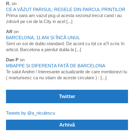
R.
on
CE A VĂZUT PARISUL: REGELE DIN PARCUL PRINȚILOR
Prima oara am vazut psg ul acesta sezonul trecut cand i au
zdrovit pe cei de la City in acel [...]
AR
on
BARCELONA, 11 ANI ȘI ÎNCĂ UNUL
Simt un soi de dublu standard. De acord cu tot ce a?i scris în
articol. Barcelona a pierdut dubla la [...]
Dan P
on
MBAPPE ȘI DIFERENȚA FAȚĂ DE BARCELONA
Te salut Andrei ! Interesante actualizarile de care mentionezi tu
( marturisesc ca nu stiam de aceste circulare ) : [...]
Twitter
Tweets by @a_niculescu
Arhivă