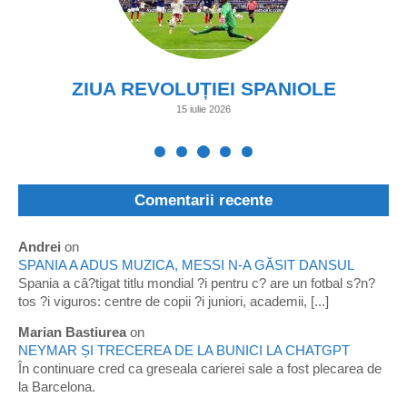
ZIUA REVOLUȚIEI SPANIOLE
15 iulie 2026
Comentarii recente
Andrei
on
SPANIA A ADUS MUZICA, MESSI N-A GĂSIT DANSUL
Spania a câ?tigat titlu mondial ?i pentru c? are un fotbal s?n?
tos ?i viguros: centre de copii ?i juniori, academii, [...]
Marian Bastiurea
on
NEYMAR ȘI TRECEREA DE LA BUNICI LA CHATGPT
În continuare cred ca greseala carierei sale a fost plecarea de
la Barcelona.