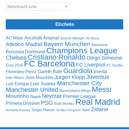
Arhivă
Etichete
Ancelotti
Arsenal
AC Milan
Arsene Wenger
AS Roma
Bayern Munchen
Atletico Madrid
Benzema
Champions League
Borussia Dortmund
Cristiano Ronaldo
Chelsea
Diego Simeone
FC Barcelona
FC Liverpool
Euro 2016
FC Sevilla
Guardiola
Florentino Perez
Gareth Bale
Iniesta
Juventus
Jurgen Klopp
Jose Mourinho
Inter Milano
Manchester City
Luis Suarez
Luis Enrique
Messi
Manchester United
Massimiliano Allegri
Neymar
Mourinho
Premier League
Napoli
Real Madrid
PSG
Primera Division
Rafa Benitez
Zidane
Sergio Ramos
Xavi
Romania
Rooney
Sir Alex Ferguson