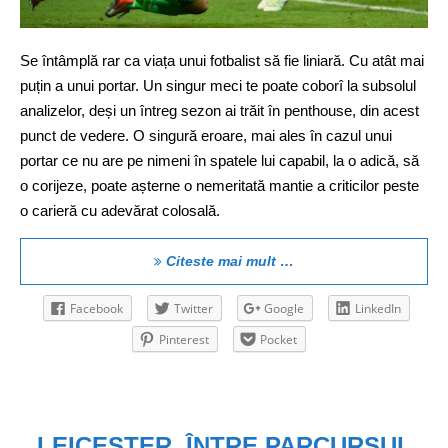
Se întâmplă rar ca viața unui fotbalist să fie liniară. Cu atât mai
puțin a unui portar. Un singur meci te poate coborî la subsolul
analizelor, deși un întreg sezon ai trăit în penthouse, din acest
punct de vedere. O singură eroare, mai ales în cazul unui
portar ce nu are pe nimeni în spatele lui capabil, la o adică, să
o corijeze, poate așterne o nemeritată mantie a criticilor peste
o carieră cu adevărat colosală.
Citeste mai mult …
Facebook
Twitter
Google
LinkedIn
Pinterest
Pocket
LEICESTER, ÎNTRE PARCURSUL