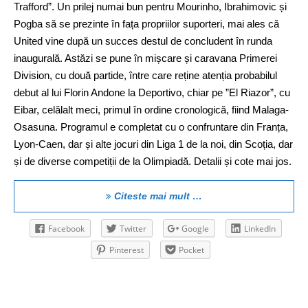
Trafford”. Un prilej numai bun pentru Mourinho, Ibrahimovic și
Pogba să se prezinte în fața propriilor suporteri, mai ales că
United vine după un succes destul de concludent în runda
inaugurală. Astăzi se pune în mișcare și caravana Primerei
Division, cu două partide, între care reține atenția probabilul
debut al lui Florin Andone la Deportivo, chiar pe ”El Riazor”, cu
Eibar, celălalt meci, primul în ordine cronologică, fiind Malaga-
Osasuna. Programul e completat cu o confruntare din Franța,
Lyon-Caen, dar și alte jocuri din Liga 1 de la noi, din Scoția, dar
și de diverse competiții de la Olimpiadă. Detalii și cote mai jos.
Citeste mai mult …
Facebook
Twitter
Google
LinkedIn
Pinterest
Pocket