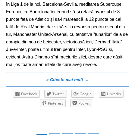
în Liga 1 de la noi. Barcelona-Sevilla, reeditarea Supercupei
Europei, cu Barcelona încercînd să-și refacă avansul de 8
puncte față de Atletico și să-l mărească la 12 puncte pe cel
față de Real Madrid, dar și să-și ia revanșa pentru eșecul din
tur, Manchester United-Arsenal, cu tentativa ”tunarilor” de a se
apropia din nou de Leicester, victorioasă ieri,”Derby d`Italia”
Juve-Inter, poate ultimul tren pentru Inter, Lyon-PSG și,
evident, Astra-Dinamo sînt meciurile zilei, despre care găsiți
mai jos toate amănuntele de care aveți nevoie.
Citeste mai mult …
Facebook
Twitter
Google
LinkedIn
Pinterest
Pocket