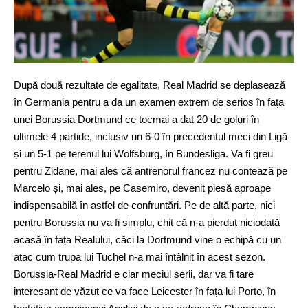
După două rezultate de egalitate, Real Madrid se deplasează
în Germania pentru a da un examen extrem de serios în fața
unei Borussia Dortmund ce tocmai a dat 20 de goluri în
ultimele 4 partide, inclusiv un 6-0 în precedentul meci din Ligă
și un 5-1 pe terenul lui Wolfsburg, în Bundesliga. Va fi greu
pentru Zidane, mai ales că antrenorul francez nu contează pe
Marcelo și, mai ales, pe Casemiro, devenit piesă aproape
indispensabilă în astfel de confruntări. Pe de altă parte, nici
pentru Borussia nu va fi simplu, chit că n-a pierdut niciodată
acasă în fața Realului, căci la Dortmund vine o echipă cu un
atac cum trupa lui Tuchel n-a mai întâlnit în acest sezon.
Borussia-Real Madrid e clar meciul serii, dar va fi tare
interesant de văzut ce va face Leicester în fața lui Porto, în