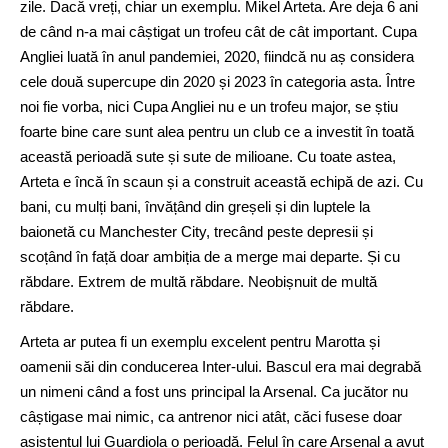
zile. Dacă vreți, chiar un exemplu. Mikel Arteta. Are deja 6 ani
de când n-a mai câștigat un trofeu cât de cât important. Cupa
Angliei luată în anul pandemiei, 2020, fiindcă nu aș considera
cele două supercupe din 2020 și 2023 în categoria asta. Între
noi fie vorba, nici Cupa Angliei nu e un trofeu major, se știu
foarte bine care sunt alea pentru un club ce a investit în toată
această perioadă sute și sute de milioane. Cu toate astea,
Arteta e încă în scaun și a construit această echipă de azi. Cu
bani, cu mulți bani, învățând din greșeli și din luptele la
baionetă cu Manchester City, trecând peste depresii și
scoțând în față doar ambiția de a merge mai departe. Și cu
răbdare. Extrem de multă răbdare. Neobișnuit de multă
răbdare.
Arteta ar putea fi un exemplu excelent pentru Marotta și
oamenii săi din conducerea Inter-ului. Bascul era mai degrabă
un nimeni când a fost uns principal la Arsenal. Ca jucător nu
câștigase mai nimic, ca antrenor nici atât, căci fusese doar
asistentul lui Guardiola o perioadă. Felul în care Arsenal a avut