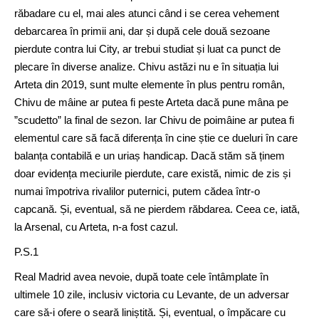
răbadare cu el, mai ales atunci când i se cerea vehement
debarcarea în primii ani, dar și după cele două sezoane
pierdute contra lui City, ar trebui studiat și luat ca punct de
plecare în diverse analize. Chivu astăzi nu e în situația lui
Arteta din 2019, sunt multe elemente în plus pentru român,
Chivu de mâine ar putea fi peste Arteta dacă pune mâna pe
”scudetto” la final de sezon. Iar Chivu de poimâine ar putea fi
elementul care să facă diferența în cine știe ce dueluri în care
balanța contabilă e un uriaș handicap. Dacă stăm să ținem
doar evidența meciurile pierdute, care există, nimic de zis și
numai împotriva rivalilor puternici, putem cădea într-o
capcană. Și, eventual, să ne pierdem răbdarea. Ceea ce, iată,
la Arsenal, cu Arteta, n-a fost cazul.
P.S.1
Real Madrid avea nevoie, după toate cele întâmplate în
ultimele 10 zile, inclusiv victoria cu Levante, de un adversar
care să-i ofere o seară liniștită. Și, eventual, o împăcare cu