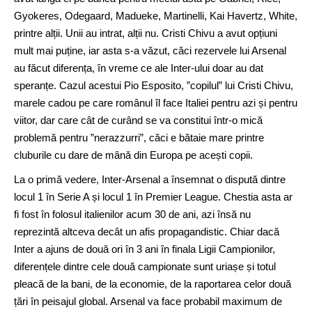
Gyokeres, Odegaard, Madueke, Martinelli, Kai Havertz, White,
printre alții. Unii au intrat, alții nu. Cristi Chivu a avut opțiuni
mult mai puține, iar asta s-a văzut, căci rezervele lui Arsenal
au făcut diferența, în vreme ce ale Inter-ului doar au dat
speranțe. Cazul acestui Pio Esposito, ”copilul” lui Cristi Chivu,
marele cadou pe care românul îl face Italiei pentru azi și pentru
viitor, dar care cât de curând se va constitui într-o mică
problemă pentru ”nerazzurri”, căci e bătaie mare printre
cluburile cu dare de mână din Europa pe acești copii.
La o primă vedere, Inter-Arsenal a însemnat o dispută dintre
locul 1 în Serie A și locul 1 în Premier League. Chestia asta ar
fi fost în folosul italienilor acum 30 de ani, azi însă nu
reprezintă altceva decât un afis propagandistic. Chiar dacă
Inter a ajuns de două ori în 3 ani în finala Ligii Campionilor,
diferențele dintre cele două campionate sunt uriașe și totul
pleacă de la bani, de la economie, de la raportarea celor două
țări în peisajul global. Arsenal va face probabil maximum de