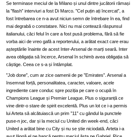
Se terminase meciul de la Milano și unul dintre jucătorii rămași
la ”flash” interviuri a fost Di Marco. ”Cel puțin ați încercat”, a
fost întrebarea ce n-a avut niciun semn de întrebare în ea, find
mai degrabă o constatare. Nici nu mai contează răspunsul
italianului, căci felul în care a fost pusă problema, fără să fie
vorba aici de vreo gafă a reporterului, a arătat exact care erau
așteptările înainte de acest Inter-Arsenal de marți seară. Inter
avea obligația să încerce, Arsenal în schimb avea obligația să
câștige. Ceea ce s-a și întâmplat.
”Job done”, cum ar zice oamenii de pe ”Emirates”. Arsenal a
însemnat forță, personalitatea, caracter, valoare, acele
ingrediente care conduc spre poziția pe care o ocupă în
Champions League și Premier League. Plus o siguranță ce
vine dintr-o stare de spirit excelentă. Plus un lot ce i-a permis
lui Arteta să alcătuiască un prim ”11” cu gândul la punctele
puse-n joc, dar și la meciul cu United din week-end, căci
United a arătat bine cu City și nu se știe niciodată. Arteta i-a
avut lângă el pe bancă pentru meciul ăsta pe Gabriel, Rice,