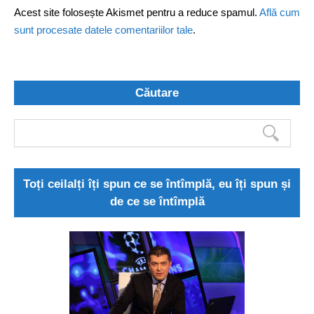
Acest site folosește Akismet pentru a reduce spamul.
Află cum
sunt procesate datele comentariilor tale
.
Căutare
Toți ceilalți îți spun ce se întîmplă, eu îți spun și
de ce se întîmplă