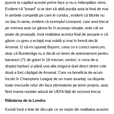
puncte la capătul acestei prime faze și nu e întâmplător nimic.
Evident că ”tunarii” și-ar dori să aibă poziția asta la final de mai
în ambele competiții pe care le conduc, evident că titlurile nu
se dau în iarna, evident că exemplul Liverpool, care anul trecut
pe vremea asta se găsea fix în aceeași situație, este cât se
poate de proaspăt, însă realitatea acestui final de ianuarie e că
găsim cu greu o echipă mai solidă și mai în formă decât
Arsenal. O să-mi spuneți Bayern, ceea ce e corect oarecum,
doar că Bundesliga nu e decât un teren de antrenament pentru
bavarezi (71 de goluri în 18 meciuri, serios!, e ceva de-a
dreptul barbar) și până una alta singurul duel direct dintre cele
două a fost câștigat de Arsenal. Care va beneficia de-acum
încolo în Champions League de un mare avantaj: va disputa
toate meciurile retur din faza eliminatorie pe teren propriu, asta
fiind marea noutate adusă de UEFA față de sezonul trecut.
Răbdarea de la Londra
Există însă o linie de discuție ce se naște din realitatea acestor