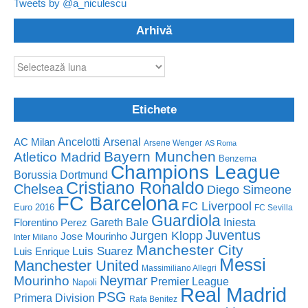
Tweets by @a_niculescu
Arhivă
Arhivă
Etichete
Ancelotti
Arsenal
AC Milan
Arsene Wenger
AS Roma
Bayern Munchen
Atletico Madrid
Benzema
Champions League
Borussia Dortmund
Cristiano Ronaldo
Chelsea
Diego Simeone
FC Barcelona
FC Liverpool
Euro 2016
FC Sevilla
Guardiola
Florentino Perez
Gareth Bale
Iniesta
Juventus
Jurgen Klopp
Jose Mourinho
Inter Milano
Manchester City
Luis Suarez
Luis Enrique
Messi
Manchester United
Massimiliano Allegri
Neymar
Mourinho
Premier League
Napoli
Real Madrid
PSG
Primera Division
Rafa Benitez