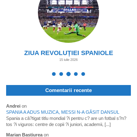
ZIUA REVOLUȚIEI SPANIOLE
15 iulie 2026
Comentarii recente
Andrei
on
SPANIA A ADUS MUZICA, MESSI N-A GĂSIT DANSUL
Spania a câ?tigat titlu mondial ?i pentru c? are un fotbal s?n?
tos ?i viguros: centre de copii ?i juniori, academii, [...]
Marian Bastiurea
on