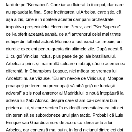
fanii de pe ”Bernabeu”. Care iar au fluierat la început, dar care
au aplaudat la final. Spre încântarea lui Arbeloa, care știe, că
așa a zis, cine e în spatele acestei campanii orchestrate
împotriva președintelui Florentino Perez, acel ”Ser Superior”
ce i-a oferit această șansă, de a fi antrenorul celei mai titrate
echipe din fotbalul actual. Monaco a fost exact ce trebuie, un
diuretic excelent pentru greața din ultimele zile. După acest 6-
1, cu gol Vinicius inclus, plus pase de gol ale brazilianului,
Arbeloa a prins și mai multă culoare-n obraji, căci o asemenea
diferență, în Champions League, nici măcar pe vremea lui
Ancelotti nu se văzuse. ”Eu am nevoie de Vinicius și Mbappe
proaspeți pe teren, nu preocupați să aibă grijă de fundașii
adverși” a zis noul antrenor al Madridului, o nouă înțepătură la
adresa lui Xabi Alonso, despre care știam că-i cel mai bun
prieten al lui, și care scotea în evidență necesitatea ca toți cei
din teren să se subordoneze unui plan tactic. Probabil că Luis
Enrique sau Guardiola nu-s de acord cu ideea asta a lui
Arbeloa, dar contează mai puțin, în fond niciunul dintre cei doi