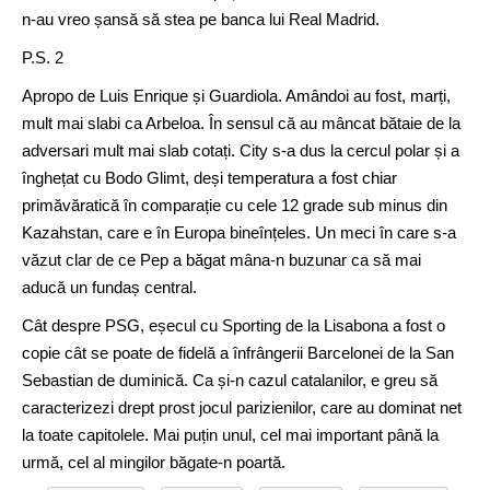
n-au vreo șansă să stea pe banca lui Real Madrid.
P.S. 2
Apropo de Luis Enrique și Guardiola. Amândoi au fost, marți,
mult mai slabi ca Arbeloa. În sensul că au mâncat bătaie de la
adversari mult mai slab cotați. City s-a dus la cercul polar și a
înghețat cu Bodo Glimt, deși temperatura a fost chiar
primăvăratică în comparație cu cele 12 grade sub minus din
Kazahstan, care e în Europa bineînțeles. Un meci în care s-a
văzut clar de ce Pep a băgat mâna-n buzunar ca să mai
aducă un fundaș central.
Cât despre PSG, eșecul cu Sporting de la Lisabona a fost o
copie cât se poate de fidelă a înfrângerii Barcelonei de la San
Sebastian de duminică. Ca și-n cazul catalanilor, e greu să
caracterizezi drept prost jocul parizienilor, care au dominat net
la toate capitolele. Mai puțin unul, cel mai important până la
urmă, cel al mingilor băgate-n poartă.