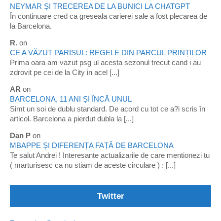
NEYMAR ȘI TRECEREA DE LA BUNICI LA CHATGPT
În continuare cred ca greseala carierei sale a fost plecarea de
la Barcelona.
R.
on
CE A VĂZUT PARISUL: REGELE DIN PARCUL PRINȚILOR
Prima oara am vazut psg ul acesta sezonul trecut cand i au
zdrovit pe cei de la City in acel [...]
AR
on
BARCELONA, 11 ANI ȘI ÎNCĂ UNUL
Simt un soi de dublu standard. De acord cu tot ce a?i scris în
articol. Barcelona a pierdut dubla la [...]
Dan P
on
MBAPPE ȘI DIFERENȚA FAȚĂ DE BARCELONA
Te salut Andrei ! Interesante actualizarile de care mentionezi tu
( marturisesc ca nu stiam de aceste circulare ) : [...]
Twitter