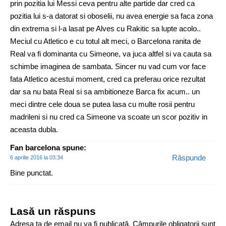
prin pozitia lui Messi ceva pentru alte partide dar cred ca
pozitia lui s-a datorat si oboselii, nu avea energie sa faca zona
din extrema si l-a lasat pe Alves cu Rakitic sa lupte acolo..
Meciul cu Atletico e cu totul alt meci, o Barcelona ranita de
Real va fi dominanta cu Simeone, va juca altfel si va cauta sa
schimbe imaginea de sambata. Sincer nu vad cum vor face
fata Atletico acestui moment, cred ca preferau orice rezultat
dar sa nu bata Real si sa ambitioneze Barca fix acum.. un
meci dintre cele doua se putea lasa cu multe rosii pentru
madrileni si nu cred ca Simeone va scoate un scor pozitiv in
aceasta dubla.
Fan barcelona
spune:
Răspunde
6 aprilie 2016 la 03:34
Bine punctat.
Lasă un răspuns
Adresa ta de email nu va fi publicată.
Câmpurile obligatorii sunt