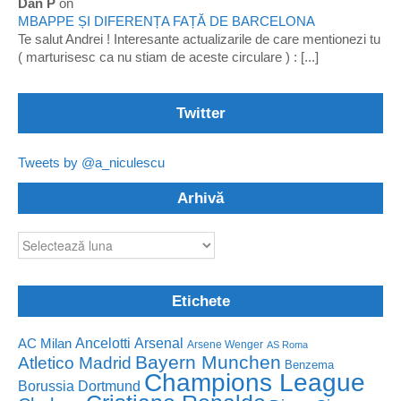
Dan P
on
MBAPPE ȘI DIFERENȚA FAȚĂ DE BARCELONA
Te salut Andrei ! Interesante actualizarile de care mentionezi tu
( marturisesc ca nu stiam de aceste circulare ) : [...]
Twitter
Tweets by @a_niculescu
Arhivă
Arhivă
Etichete
Ancelotti
Arsenal
AC Milan
Arsene Wenger
AS Roma
Bayern Munchen
Atletico Madrid
Benzema
Champions League
Borussia Dortmund