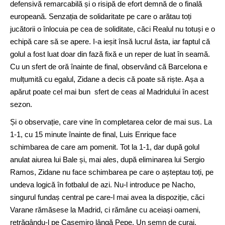
defensivă remarcabilă și o risipă de efort demnă de o finală
europeană. Senzația de solidaritate pe care o arătau toți
jucătorii o înlocuia pe cea de soliditate, căci Realul nu totuși e o
echipă care să se apere. I-a ieșit însă lucrul ăsta, iar faptul că
golul a fost luat doar din fază fixă e un reper de luat în seamă.
Cu un sfert de oră înainte de final, observând că Barcelona e
mulțumită cu egalul, Zidane a decis că poate să riște. Așa a
apărut poate cel mai bun sfert de ceas al Madridului în acest
sezon.
Și o observație, care vine în completarea celor de mai sus. La
1-1, cu 15 minute înainte de final, Luis Enrique face
schimbarea de care am pomenit. Tot la 1-1, dar după golul
anulat aiurea lui Bale și, mai ales, după eliminarea lui Sergio
Ramos, Zidane nu face schimbarea pe care o așteptau toți, pe
undeva logică în fotbalul de azi. Nu-l introduce pe Nacho,
singurul fundaș central pe care-l mai avea la dispoziție, căci
Varane rămăsese la Madrid, ci rămâne cu aceiași oameni,
retrăgându-l pe Casemiro lângă Pepe. Un semn de curaj,