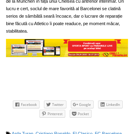
de la Munchen în fața unui Chelsea cu antrenor interimar. Un
lucru e cert, soclul de mare favorită al Barcelonei se clatină
serios de sâmbătă seară încoace, dar o lucrare de reparație
bine făcută cu Atletico îi poate readuce, pe moment măcar,
stabilitatea.
Facebook
Twitter
Google
LinkedIn
Pinterest
Pocket
Arda Turan
,
Cristiano Ronaldo
,
El Clasico
,
FC Barcelona
,