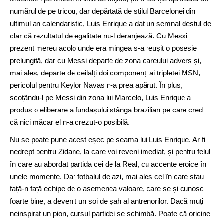
numărul de pe tricou, dar depărtată de stilul Barcelonei din
ultimul an calendaristic, Luis Enrique a dat un semnal destul de
clar că rezultatul de egalitate nu-l deranjează. Cu Messi
prezent mereu acolo unde era mingea s-a reușit o posesie
prelungită, dar cu Messi departe de zona careului advers și,
mai ales, departe de ceilalți doi componenți ai tripletei MSN,
pericolul pentru Keylor Navas n-a prea apărut. În plus,
scoțându-l pe Messi din zona lui Marcelo, Luis Enrique a
produs o eliberare a fundașului stânga brazilian pe care cred
că nici măcar el n-a crezut-o posibilă.
Nu se poate pune acest eșec pe seama lui Luis Enrique. Ar fi
nedrept pentru Zidane, la care voi reveni imediat, și pentru felul
în care au abordat partida cei de la Real, cu accente eroice în
unele momente. Dar fotbalul de azi, mai ales cel în care stau
față-n față echipe de o asemenea valoare, care se și cunosc
foarte bine, a devenit un soi de șah al antrenorilor. Dacă muți
neinspirat un pion, cursul partidei se schimbă. Poate că oricine