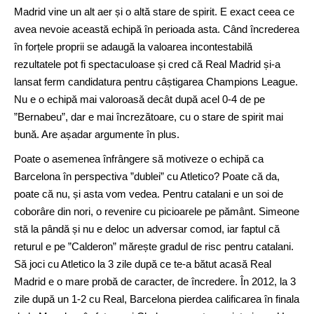
Madrid vine un alt aer și o altă stare de spirit. E exact ceea ce
avea nevoie această echipă în perioada asta. Când încrederea
în forțele proprii se adaugă la valoarea incontestabilă
rezultatele pot fi spectaculoase și cred că Real Madrid și-a
lansat ferm candidatura pentru câștigarea Champions League.
Nu e o echipă mai valoroasă decât după acel 0-4 de pe
”Bernabeu”, dar e mai încrezătoare, cu o stare de spirit mai
bună. Are așadar argumente în plus.
Poate o asemenea înfrângere să motiveze o echipă ca
Barcelona în perspectiva ”dublei” cu Atletico? Poate că da,
poate că nu, și asta vom vedea. Pentru catalani e un soi de
coborâre din nori, o revenire cu picioarele pe pământ. Simeone
stă la pândă și nu e deloc un adversar comod, iar faptul că
returul e pe ”Calderon” mărește gradul de risc pentru catalani.
Să joci cu Atletico la 3 zile după ce te-a bătut acasă Real
Madrid e o mare probă de caracter, de încredere. În 2012, la 3
zile după un 1-2 cu Real, Barcelona pierdea calificarea în finala