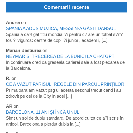
Comentarii recente
Andrei
on
SPANIA A ADUS MUZICA, MESSI N-A GĂSIT DANSUL
Spania a câ?tigat titlu mondial ?i pentru c? are un fotbal s?n?
tos ?i viguros: centre de copii ?i juniori, academii, [...]
Marian Bastiurea
on
NEYMAR ȘI TRECEREA DE LA BUNICI LA CHATGPT
În continuare cred ca greseala carierei sale a fost plecarea de
la Barcelona.
R.
on
CE A VĂZUT PARISUL: REGELE DIN PARCUL PRINȚILOR
Prima oara am vazut psg ul acesta sezonul trecut cand i au
zdrovit pe cei de la City in acel [...]
AR
on
BARCELONA, 11 ANI ȘI ÎNCĂ UNUL
Simt un soi de dublu standard. De acord cu tot ce a?i scris în
articol. Barcelona a pierdut dubla la [...]