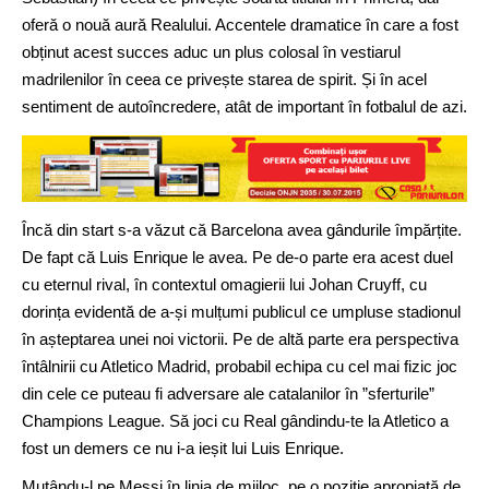
oferă o nouă aură Realului. Accentele dramatice în care a fost
obținut acest succes aduc un plus colosal în vestiarul
madrilenilor în ceea ce privește starea de spirit. Și în acel
sentiment de autoîncredere, atât de important în fotbalul de azi.
Încă din start s-a văzut că Barcelona avea gândurile împărțite.
De fapt că Luis Enrique le avea. Pe de-o parte era acest duel
cu eternul rival, în contextul omagierii lui Johan Cruyff, cu
dorința evidentă de a-și mulțumi publicul ce umpluse stadionul
în așteptarea unei noi victorii. Pe de altă parte era perspectiva
întâlnirii cu Atletico Madrid, probabil echipa cu cel mai fizic joc
din cele ce puteau fi adversare ale catalanilor în ”sferturile”
Champions League. Să joci cu Real gândindu-te la Atletico a
fost un demers ce nu i-a ieșit lui Luis Enrique.
Mutându-l pe Messi în linia de mijloc, pe o poziție apropiată de