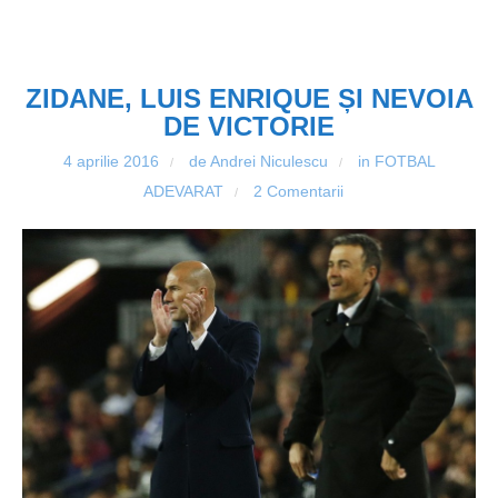
ZIDANE, LUIS ENRIQUE ȘI NEVOIA
DE VICTORIE
4 aprilie 2016
de Andrei Niculescu
in
FOTBAL
/
/
ADEVARAT
2 Comentarii
/