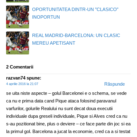
OPORTUNITATEA DINTR-UN ”CLASICO”
INOPORTUN
REAL MADRID-BARCELONA: UN CLASIC
MEREU APETISANT
2 Comentarii
razvan74
spune:
Răspunde
4 aprilie 2016 la 21:07
se uita niste aspecte – golul Barcelonei e o schema, se vede
ca nu e prima data cand Pique ataca folosind paravanul
varfurilor, golurile Realului nu sunt decat doua executii
individuale dupa greseli individuale, Pique si Alves cred ca nu
s-au pozitionat bine, plus o deviere – ce face parte din joc si ea
la primul gol. Barcelona a jucat la economie, cred ca a si testat