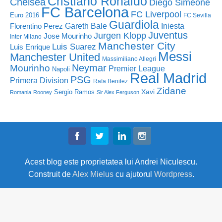
Cristiano Ronaldo
Chelsea
Diego Simeone
FC Barcelona
FC Liverpool
Euro 2016
FC Sevilla
Guardiola
Florentino Perez
Gareth Bale
Iniesta
Juventus
Jurgen Klopp
Jose Mourinho
Inter Milano
Manchester City
Luis Suarez
Luis Enrique
Messi
Manchester United
Massimiliano Allegri
Neymar
Mourinho
Premier League
Napoli
Real Madrid
PSG
Primera Division
Rafa Benitez
Zidane
Sergio Ramos
Xavi
Romania
Rooney
Sir Alex Ferguson
Acest blog este proprietatea lui Andrei Niculescu.
Construit de
Alex Mielus
cu ajutorul
Wordpress
.