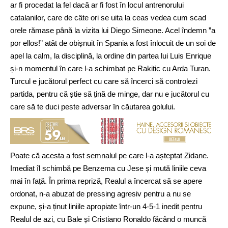
ar fi procedat la fel dacă ar fi fost în locul antrenorului
catalanilor, care de câte ori se uita la ceas vedea cum scad
orele rămase până la vizita lui Diego Simeone. Acel îndemn ”a
por ellos!” atât de obișnuit în Spania a fost înlocuit de un soi de
apel la calm, la disciplină, la ordine din partea lui Luis Enrique
și-n momentul în care l-a schimbat pe Rakitic cu Arda Turan.
Turcul e jucătorul perfect cu care să încerci să controlezi
partida, pentru că știe să țină de minge, dar nu e jucătorul cu
care să te duci peste adversar în căutarea golului.
Poate că acesta a fost semnalul pe care l-a așteptat Zidane.
Imediat îl schimbă pe Benzema cu Jese și mută liniile ceva
mai în față. În prima repriză, Realul a încercat să se apere
ordonat, n-a abuzat de pressing agresiv pentru a nu se
expune, și-a ținut liniile apropiate într-un 4-5-1 inedit pentru
Realul de azi, cu Bale și Cristiano Ronaldo făcând o muncă