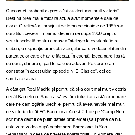
Cunoașteți probabil expresia ”și-au dorit mai mult victoria”.
Deși nu prea mai e folosită azi, a avut momentele sale de
glorie. O relicvă a limbajului de lemn de dinainte de 1989 s-a
constituit deseori în primul deceniu de după 1990 drept o
scuză perfectă pentru a masca înțelegerile existente între
cluburi, o explicație aruncată ziariștilor care vedeau blaturi din
partea celor care chiar le făceau. În esență, ideea pare lipsită
de sens, dar are și părțile sale de adevăr. Pe care le-am
constatat în acest ultim episod din ”El Clasico”, cel de
sâmbătă seară.
A câștigat Real Madrid și pentru că și-a dorit mai mult victoria
decât Barcelona. Sau, ca să evităm totuși această exprimare
care ne cam zgârie urechile, pentru că avea nevoie mai mult
de victorie decât FC Barcelona. Acest 2-1 de pe ”Camp Nou”
schimbă destul de puțin datele problemei (sau poate că nu,
asta vom vedea după deplasarea Barcelonei la San
Sebastian) în ceea ce privește soarta titlului în Primera, dar