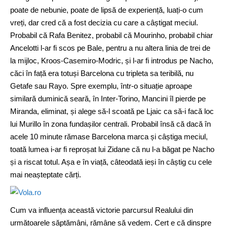
poate de nebunie, poate de lipsă de experiență, luați-o cum
vreți, dar cred că a fost decizia cu care a câștigat meciul.
Probabil că Rafa Benitez, probabil că Mourinho, probabil chiar
Ancelotti l-ar fi scos pe Bale, pentru a nu altera linia de trei de
la mijloc, Kroos-Casemiro-Modric, și l-ar fi introdus pe Nacho,
căci în față era totuși Barcelona cu tripleta sa teribilă, nu
Getafe sau Rayo. Spre exemplu, într-o situație aproape
similară duminică seară, în Inter-Torino, Mancini îl pierde pe
Miranda, eliminat, și alege să-l scoată pe Ljaic ca să-i facă loc
lui Murillo în zona fundașilor centrali. Probabil însă că dacă în
acele 10 minute rămase Barcelona marca și câștiga meciul,
toată lumea i-ar fi reproșat lui Zidane că nu l-a băgat pe Nacho
și a riscat totul. Așa e în viață, câteodată ieși în câștig cu cele
mai neașteptate cărți.
Cum va influența această victorie parcursul Realului din
următoarele săptămâni, rămâne să vedem. Cert e că dinspre