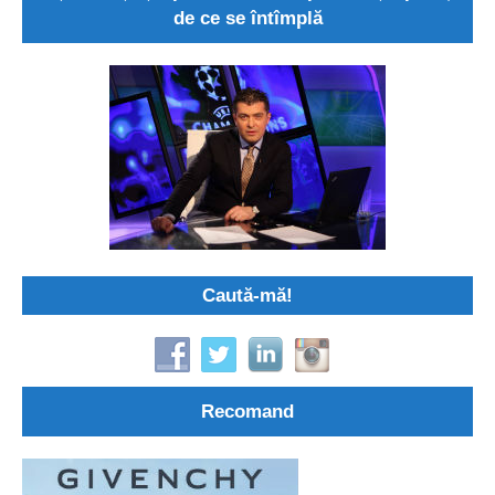
de ce se întîmplă
Caută-mă!
Recomand